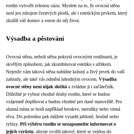
rostlin vytvořit zelenou oázu. Myslete na to, že ovocná stěna
není jen zdrojem čerstvých plodů, ale i estetickým prvkem, který
zkrášlí váš domov a vnese do něj život.
Výsadba a pěstování
Ovocná stěna, neboli stěna pokrytá ovocnými rostlinami, je
skvělým způsobem, jak zkombinovat estetiku s užitkem.
Nejenže vám taková stěna nabídne krásný a živý prvek do vaší
zahrady, ale také vás odmění lahodným ovocem.
Výsadba
ovocné stěny není nijak složitá
a zvládne ji i začátečník.
Důležité je vybrat vhodné druhy rostlin, které se budou
vzájemně doplňovat a budou vhodné pro dané stanoviště. Pro
slunná místa se hodí například broskve, meruňky nebo vinná
réva. Do polostínu pak můžete vysadit jabloně, hrušně nebo
rybízy.
Při výběru rostlin se nezapomeňte informovat o
jejich vzrůstu
, abyste zvolili takové, které se vejdou do