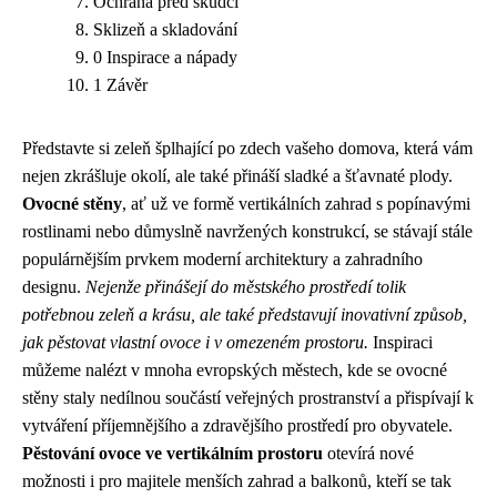
Ochrana před škůdci
Sklizeň a skladování
0 Inspirace a nápady
1 Závěr
Představte si zeleň šplhající po zdech vašeho domova, která vám
nejen zkrášluje okolí, ale také přináší sladké a šťavnaté plody.
Ovocné stěny
, ať už ve formě vertikálních zahrad s popínavými
rostlinami nebo důmyslně navržených konstrukcí, se stávají stále
populárnějším prvkem moderní architektury a zahradního
designu.
Nejenže přinášejí do městského prostředí tolik
potřebnou zeleň a krásu, ale také představují inovativní způsob,
jak pěstovat vlastní ovoce i v omezeném prostoru.
Inspiraci
můžeme nalézt v mnoha evropských městech, kde se ovocné
stěny staly nedílnou součástí veřejných prostranství a přispívají k
vytváření příjemnějšího a zdravějšího prostředí pro obyvatele.
Pěstování ovoce ve vertikálním prostoru
otevírá nové
možnosti i pro majitele menších zahrad a balkonů, kteří se tak