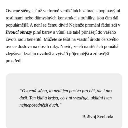
Ovocné stěny, ať už ve formě vertikálních zahrad s popínavými
rostlinami nebo důmyslných konstrukcí s truhlíky, jsou čím dál
populárnější. A není se čemu divit! Nejenže promění fádní zdi v
živoucí obrazy
plné barev a vůní, ale také přinášejí do vašeho
života řadu benefitů. Můžete se těšit na vlastní úrodu čerstvého
ovoce doslova na dosah ruky. Navíc, zeleň na stěnách pomáhá
zlepšovat kvalitu ovzduší a vytváří příjemnější a zdravější
prostředí.
Ovocná stěna, to není jen pastva pro oči, ale i pro
duši. Ten klid a krása, co z ní vyzařuje, uklidní i ten
nejneposednější duch.
Bořivoj Svoboda