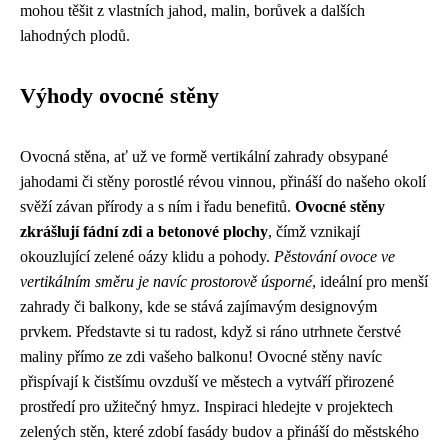
mohou těšit z vlastních jahod, malin, borůvek a dalších
lahodných plodů.
Výhody ovocné stěny
Ovocná stěna, ať už ve formě vertikální zahrady obsypané
jahodami či stěny porostlé révou vinnou, přináší do našeho okolí
svěží závan přírody a s ním i řadu benefitů.
Ovocné stěny
zkrášlují fádní zdi a betonové plochy
, čímž vznikají
okouzlující zelené oázy klidu a pohody.
Pěstování ovoce ve
vertikálním směru je navíc prostorově úsporné
, ideální pro menší
zahrady či balkony, kde se stává zajímavým designovým
prvkem. Představte si tu radost, když si ráno utrhnete čerstvé
maliny přímo ze zdi vašeho balkonu! Ovocné stěny navíc
přispívají k čistšímu ovzduší ve městech a vytváří přirozené
prostředí pro užitečný hmyz. Inspiraci hledejte v projektech
zelených stěn, které zdobí fasády budov a přináší do městského