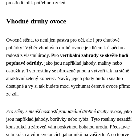
prostředí tolik potřebnou zeleň.
Vhodné druhy ovoce
Ovocná stěna, to není jen pastva pro oči, ale i pro chuťové
pohárky! Výběr vhodných druhů ovoce je klíčem k úspěchu a
radosti z vlastní úrody.
Pro vertikální zahrady se skvěle hodí
popínavé odrůdy
, jako jsou například jahody, maliny nebo
ostružiny. Tyto rostliny se přirozeně pnou a vytvoří tak na stěně
atraktivní zelený koberec. Navíc, jejich plody budou snadno
dostupné a vy si tak budete moci vychutnat čerstvé ovoce přímo
ze zdi.
Pro stěny s menší nosností jsou ideální drobné druhy ovoce
, jako
jsou například jahody, borůvky nebo rybíz. Tyto rostliny nezatíží
konstrukci a zároveň vám poskytnou bohatou úrodu. Představte
si tu krásu a vůni kvetoucích jahodníků na vaší zdi! A co teprve