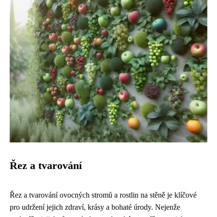
Řez a tvarování
Řez a tvarování ovocných stromů a rostlin na stěně je klíčové
pro udržení jejich zdraví, krásy a bohaté úrody. Nejenže