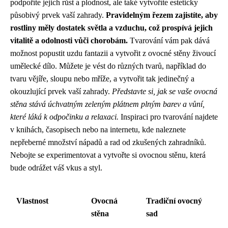
podpoříte jejich růst a plodnost, ale také vytvoříte esteticky
působivý prvek vaší zahrady.
Pravidelným řezem zajistíte, aby
rostliny měly dostatek světla a vzduchu, což prospívá jejich
vitalitě a odolnosti vůči chorobám.
Tvarování vám pak dává
možnost popustit uzdu fantazii a vytvořit z ovocné stěny živoucí
umělecké dílo. Můžete je vést do různých tvarů, například do
tvaru vějíře, sloupu nebo mříže, a vytvořit tak jedinečný a
okouzlující prvek vaší zahrady.
Představte si, jak se vaše ovocná
stěna stává úchvatným zeleným plátnem plným barev a vůní,
které láká k odpočinku a relaxaci.
Inspiraci pro tvarování najdete
v knihách, časopisech nebo na internetu, kde naleznete
nepřeberné množství nápadů a rad od zkušených zahradníků.
Nebojte se experimentovat a vytvořte si ovocnou stěnu, která
bude odrážet váš vkus a styl.
Vlastnost
Ovocná
Tradiční ovocný
stěna
sad