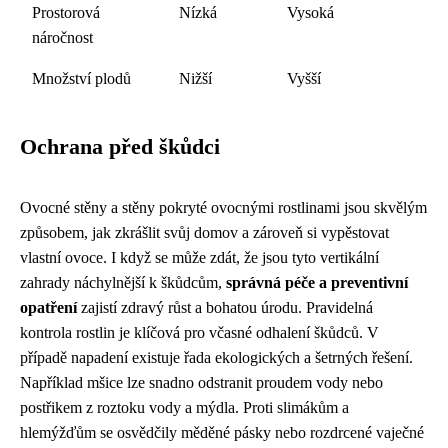
Prostorová
Nízká
Vysoká
náročnost
Množství plodů
Nižší
Vyšší
Ochrana před škůdci
Ovocné stěny a stěny pokryté ovocnými rostlinami jsou skvělým
způsobem, jak zkrášlit svůj domov a zároveň si vypěstovat
vlastní ovoce. I když se může zdát, že jsou tyto vertikální
zahrady náchylnější k škůdcům,
správná péče a preventivní
opatření
zajistí zdravý růst a bohatou úrodu. Pravidelná
kontrola rostlin je klíčová pro včasné odhalení škůdců. V
případě napadení existuje řada ekologických a šetrných řešení.
Například mšice lze snadno odstranit proudem vody nebo
postřikem z roztoku vody a mýdla. Proti slimákům a
hlemýžďům se osvědčily měděné pásky nebo rozdrcené vaječné