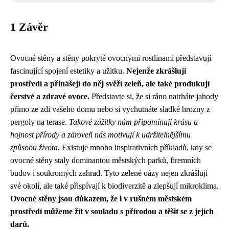
1 Závěr
Ovocné stěny a stěny pokryté ovocnými rostlinami představují
fascinující spojení estetiky a užitku.
Nejenže zkrášlují
prostředí a přinášejí do něj svěží zeleň, ale také produkují
čerstvé a zdravé ovoce.
Představte si, že si ráno natrháte jahody
přímo ze zdi vašeho domu nebo si vychutnáte sladké hrozny z
pergoly na terase.
Takové zážitky nám připomínají krásu a
hojnost přírody a zároveň nás motivují k udržitelnějšímu
způsobu života.
Existuje mnoho inspirativních příkladů, kdy se
ovocné stěny staly dominantou městských parků, firemních
budov i soukromých zahrad. Tyto zelené oázy nejen zkrášlují
své okolí, ale také přispívají k biodiverzitě a zlepšují mikroklima.
Ovocné stěny jsou důkazem, že i v rušném městském
prostředí můžeme žít v souladu s přírodou a těšit se z jejích
darů.