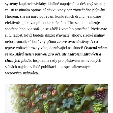
systémy kapkové závlahy, ideálně napojené na dešťový senzor,
zajistí rostlinám optimální dávku vody bez zbytečného plýtvání.
Hnojení, šité na míru potřebám konkrétních druhů, je možné
efektivně aplikovat přímo ke kořenům. Tím se minimalizuje
spotřeba hnojiv a snižuje se zátěž životního prostředí. Představte
si tu radost, když budete sklízet šťavnaté jahody, sladké maliny
nebo aromatické borůvky přímo ze své ovocné stěny. A co
teprve voňavé hrozny vína, dozrávající na slunci!
Ovocná stěna
se tak stává nejen pastvou pro oči, ale i zdrojem zdravých a
chutných plodů.
Inspiraci a rady pro pěstování na ovocných
stěnách najdete v řadě publikací a na specializovaných
webových stránkách.