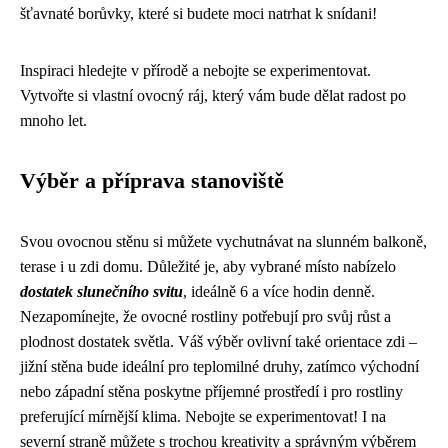
šťavnaté borůvky, které si budete moci natrhat k snídani!
Inspiraci hledejte v přírodě a nebojte se experimentovat.
Vytvořte si vlastní ovocný ráj, který vám bude dělat radost po
mnoho let.
Výběr a příprava stanoviště
Svou ovocnou stěnu si můžete vychutnávat na slunném balkoně,
terase i u zdi domu. Důležité je, aby vybrané místo nabízelo
dostatek slunečního svitu
, ideálně 6 a více hodin denně.
Nezapomínejte, že ovocné rostliny potřebují pro svůj růst a
plodnost dostatek světla. Váš výběr ovlivní také orientace zdi –
jižní stěna bude ideální pro teplomilné druhy, zatímco východní
nebo západní stěna poskytne příjemné prostředí i pro rostliny
preferující mírnější klima. Nebojte se experimentovat! I na
severní straně můžete s trochou kreativity a správným výběrem