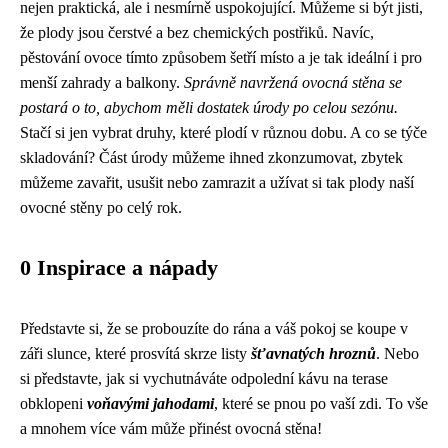
nejen praktická, ale i nesmírně uspokojující. Můžeme si být jisti,
že plody jsou čerstvé a bez chemických postřiků. Navíc,
pěstování ovoce tímto způsobem šetří místo a je tak ideální i pro
menší zahrady a balkony.
Správně navržená ovocná stěna se
postará o to, abychom měli dostatek úrody po celou sezónu.
Stačí si jen vybrat druhy, které plodí v různou dobu. A co se týče
skladování? Část úrody můžeme ihned zkonzumovat, zbytek
můžeme zavařit, usušit nebo zamrazit a užívat si tak plody naší
ovocné stěny po celý rok.
0 Inspirace a nápady
Představte si, že se probouzíte do rána a váš pokoj se koupe v
záři slunce, které prosvítá skrze listy
šťavnatých hroznů
. Nebo
si představte, jak si vychutnáváte odpolední kávu na terase
obklopeni
voňavými jahodami
, které se pnou po vaší zdi. To vše
a mnohem více vám může přinést ovocná stěna!