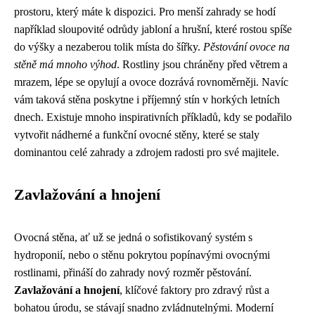
prostoru, který máte k dispozici. Pro menší zahrady se hodí
například sloupovité odrůdy jabloní a hrušní, které rostou spíše
do výšky a nezaberou tolik místa do šířky.
Pěstování ovoce na
stěně má mnoho výhod
. Rostliny jsou chráněny před větrem a
mrazem, lépe se opylují a ovoce dozrává rovnoměrněji. Navíc
vám taková stěna poskytne i příjemný stín v horkých letních
dnech. Existuje mnoho inspirativních příkladů, kdy se podařilo
vytvořit nádherné a funkční ovocné stěny, které se staly
dominantou celé zahrady a zdrojem radosti pro své majitele.
Zavlažování a hnojení
Ovocná stěna, ať už se jedná o sofistikovaný systém s
hydroponií, nebo o stěnu pokrytou popínavými ovocnými
rostlinami, přináší do zahrady nový rozměr pěstování.
Zavlažování a hnojení
, klíčové faktory pro zdravý růst a
bohatou úrodu, se stávají snadno zvládnutelnými. Moderní