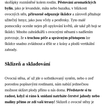
skořápky rozmístěné kolem rostlin.
Pěstování aromatických
bylin
, jako je levandule, máta nebo bazalka, v blízkosti
ovocných stěn,
přirozeně odpuzuje škůdce
a zároveň přitahuje
užitečný hmyz, jako jsou včely a pestřenky. Tyto malé
pomocníky oceníte nejen při opylování květů, ale také při boji se
škůdci. Mnoho zahrádkářů s ovocnými stěnami s nadšením
potvrzuje, že
s trochou péče a správným přístupem
lze
škůdce snadno zvládnout a těšit se z krásy a plodů vertikální
zahrady.
Sklizeň a skladování
Ovocná stěna, ať už jde o sofistikovaný systém, nebo o zeď
porostlou popínavými rostlinami, nám nabízí jedinečnou
možnost sklízet plody přímo u nás doma.
Představte si tu
radost, když si ráno k snídani natrháte čerstvé jahody nebo
maliny přímo ze zdi vaší terasy!
Sklizeň z ovocné stěny je