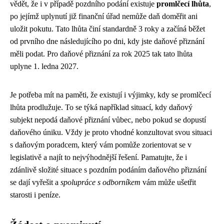
vědět, že i v případě pozdního podání existuje
promlčecí lhůta
,
po jejímž uplynutí již finanční úřad nemůže daň doměřit ani
uložit pokutu. Tato lhůta činí standardně 3 roky a začíná běžet
od prvního dne následujícího po dni, kdy jste daňové přiznání
měli podat. Pro daňové přiznání za rok 2025 tak tato lhůta
uplyne 1. ledna 2027.
Je potřeba mít na paměti, že existují i výjimky, kdy se promlčecí
lhůta prodlužuje. To se týká například situací, kdy daňový
subjekt nepodá daňové přiznání vůbec, nebo pokud se dopustí
daňového úniku. Vždy je proto vhodné konzultovat svou situaci
s daňovým poradcem, který vám pomůže zorientovat se v
legislativě a najít to nejvýhodnější řešení. Pamatujte, že i
zdánlivě složité situace s pozdním podáním daňového přiznání
se dají vyřešit a
spolupráce s odborníkem
vám může ušetřit
starosti i peníze.