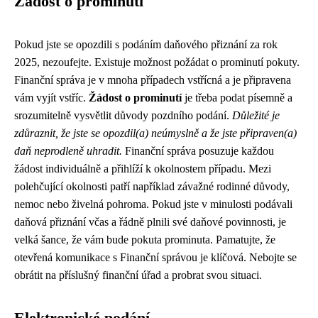
Žádost o prominutí
Pokud jste se opozdili s podáním daňového přiznání za rok
2025, nezoufejte. Existuje možnost požádat o prominutí pokuty.
Finanční správa je v mnoha případech vstřícná a je připravena
vám vyjít vstříc.
Žádost o prominutí
je třeba podat písemně a
srozumitelně vysvětlit důvody pozdního podání.
Důležité je
zdůraznit, že jste se opozdil(a) neúmyslně a že jste připraven(a)
daň neprodleně uhradit.
Finanční správa posuzuje každou
žádost individuálně a přihlíží k okolnostem případu. Mezi
polehčující okolnosti patří například závažné rodinné důvody,
nemoc nebo živelná pohroma. Pokud jste v minulosti podávali
daňová přiznání včas a řádně plnili své daňové povinnosti, je
velká šance, že vám bude pokuta prominuta. Pamatujte, že
otevřená komunikace s Finanční správou je klíčová. Nebojte se
obrátit na příslušný finanční úřad a probrat svou situaci.
Elektronické podání