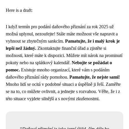
Here is a draft:
I když termín pro podání daňového přiznání za rok 2025 už
možná uplynul, nezoufejte! Stále máte možnost vše napravit a
vyhnout se zbytečným sankcím.
Pamatujte, že i malý krok je
lepší než žádný.
Zkontaktujte finanční úřad a zjistěte si
možnosti, které máte k dispozici. Můžete mít nárok na prominutí
pokuty nebo na splátkový kalendář.
Nebojte se požádat o
pomoc.
Existuje mnoho organizací, které vám s podáním
daňového přiznání rády pomohou.
Pamatujte, že nejste sami!
Mnoho lidí se ocitá v podobné situaci a úspěšně ji řeší. Zaměřte
se na to, co můžete ovlivnit, a jednejte s rozvahou. Věřte, že i z
této situace vyjdete silnější a s novými zkušenostmi.
Daňové přiznání je jako jarní úklid, čím déle ho