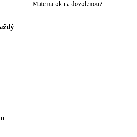
Máte nárok na dovolenou?
každý
lo