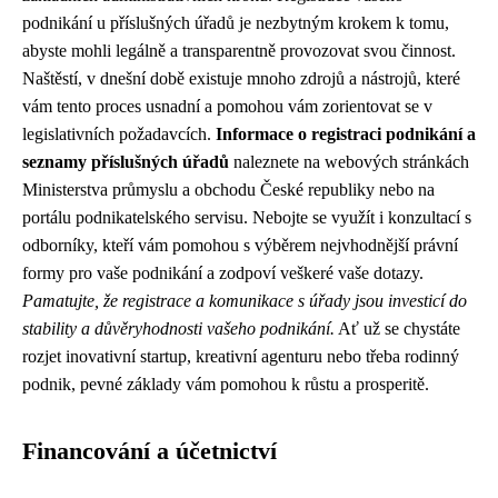
podnikání u příslušných úřadů je nezbytným krokem k tomu,
abyste mohli legálně a transparentně provozovat svou činnost.
Naštěstí, v dnešní době existuje mnoho zdrojů a nástrojů, které
vám tento proces usnadní a pomohou vám zorientovat se v
legislativních požadavcích.
Informace o registraci podnikání a
seznamy příslušných úřadů
naleznete na webových stránkách
Ministerstva průmyslu a obchodu České republiky nebo na
portálu podnikatelského servisu. Nebojte se využít i konzultací s
odborníky, kteří vám pomohou s výběrem nejvhodnější právní
formy pro vaše podnikání a zodpoví veškeré vaše dotazy.
Pamatujte, že registrace a komunikace s úřady jsou investicí do
stability a důvěryhodnosti vašeho podnikání.
Ať už se chystáte
rozjet inovativní startup, kreativní agenturu nebo třeba rodinný
podnik, pevné základy vám pomohou k růstu a prosperitě.
Financování a účetnictví