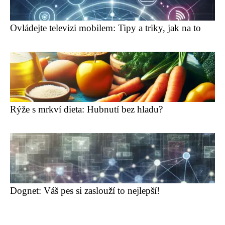
Ovládejte televizi mobilem: Tipy a triky, jak na to
Rýže s mrkví dieta: Hubnutí bez hladu?
Dognet: Váš pes si zaslouží to nejlepší!