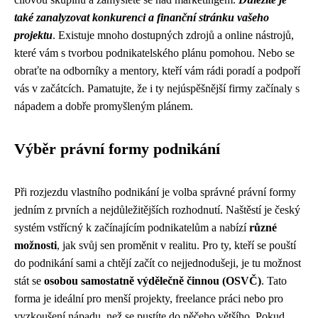
také zanalyzovat konkurenci a finanční stránku vašeho
projektu
. Existuje mnoho dostupných zdrojů a online nástrojů,
které vám s tvorbou podnikatelského plánu pomohou. Nebo se
obraťte na odborníky a mentory, kteří vám rádi poradí a podpoří
vás v začátcích. Pamatujte, že i ty nejúspěšnější firmy začínaly s
nápadem a dobře promyšleným plánem.
Výběr právní formy podnikání
Při rozjezdu vlastního podnikání je volba správné právní formy
jedním z prvních a nejdůležitějších rozhodnutí. Naštěstí je český
systém vstřícný k začínajícím podnikatelům a nabízí
různé
možnosti
, jak svůj sen proměnit v realitu. Pro ty, kteří se pouští
do podnikání sami a chtějí začít co nejjednodušeji, je tu možnost
stát se
osobou samostatně výdělečně činnou (OSVČ)
. Tato
forma je ideální pro menší projekty, freelance práci nebo pro
vyzkoušení nápadu, než se pustíte do něčeho většího. Pokud