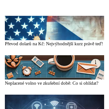
Převod dolarů na Kč: Nejvýhodnější kurz právě teď!
Neplacené volno ve zkušební době: Co si ohlídat?