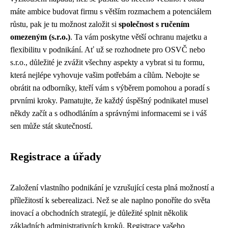
máte ambice budovat firmu s větším rozmachem a potenciálem
růstu, pak je tu možnost založit si
společnost s ručením
omezeným (s.r.o.)
. Ta vám poskytne větší ochranu majetku a
flexibilitu v podnikání. Ať už se rozhodnete pro OSVČ nebo
s.r.o., důležité je zvážit všechny aspekty a vybrat si tu formu,
která nejlépe vyhovuje vašim potřebám a cílům. Nebojte se
obrátit na odborníky, kteří vám s výběrem pomohou a poradí s
prvními kroky. Pamatujte, že každý úspěšný podnikatel musel
někdy začít a s odhodláním a správnými informacemi se i váš
sen může stát skutečností.
Registrace a úřady
Založení vlastního podnikání je vzrušující cesta plná možností a
příležitostí k seberealizaci. Než se ale naplno ponoříte do světa
inovací a obchodních strategií, je důležité splnit několik
základních administrativních kroků. Registrace vašeho