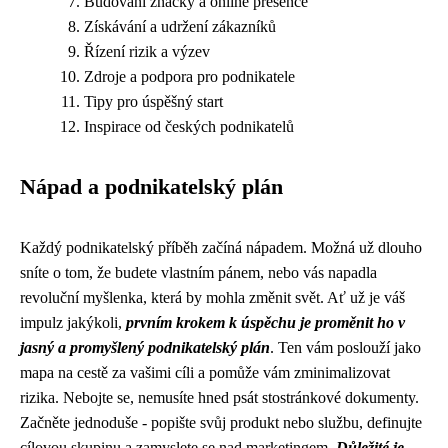
Budování značky a online presence
Získávání a udržení zákazníků
Řízení rizik a výzev
Zdroje a podpora pro podnikatele
Tipy pro úspěšný start
Inspirace od českých podnikatelů
Nápad a podnikatelský plán
Každý podnikatelský příběh začíná nápadem. Možná už dlouho
sníte o tom, že budete vlastním pánem, nebo vás napadla
revoluční myšlenka, která by mohla změnit svět. Ať už je váš
impulz jakýkoli,
prvním krokem k úspěchu je proměnit ho v
jasný a promyšlený podnikatelský plán
. Ten vám poslouží jako
mapa na cestě za vašimi cíli a pomůže vám zminimalizovat
rizika. Nebojte se, nemusíte hned psát stostránkové dokumenty.
Začněte jednoduše - popište svůj produkt nebo službu, definujte
cílovou skupinu a zamyslete se nad marketingem.
Důležité je