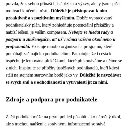
pravda, že s sebou přináší i jistá rizika a výzvy, ale ty jsou spíše
motivací k učení a růstu.
Důležité je přistupovat k nim
proaktivně a s pozitivním myšlením.
Dobře vypracovaný
podnikatelský plán, který zohledňuje potenciální překážky a
nabízí řešení, je vaším kompasem.
Nebojte se hledat rady a
podporu u zkušenějších, ať už v rámci vašeho okolí nebo u
profesionálů.
Existuje mnoho organizací a programů, které
pomáhají začínajícím podnikatelům. Pamatujte, že i cesta k
úspěchu je lemována překážkami, které překonáváme a učíme se
z nich. Inspirujte se příběhy úspěšných podnikatelů, kteří kdysi
stáli na stejném startovním bodě jako vy.
Důležité je nevzdávat
se svých snů a s odhodlaností a vytrvalostí jít za nimi.
Zdroje a podpora pro podnikatele
Začít podnikat může na první pohled působit jako náročný úkol,
ale s trochou nadšení a správnými informacemi se stává