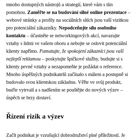
mnoho dostupných nástrojů a strategií, které vám s tím
pomohou.
Zaměřte se na budování silné online prezentace
–
webové stránky a profily na sociálních sítích jsou vaší vizitkou
pro potenciální zákazníky.
Nepodceňujte sílu osobního
kontaktu
– účastněte se networkingových akcí, navazujte
vztahy s lidmi ve vašem oboru a nebojte se oslovit potenciální
klienty napřímo.
Pamatujte, že spokojení zákazníci jsou vaší
nejlepší reklamou
– poskytujte špičkové služby, budujte si s
klienty pevné vztahy a nezapomeňte je požádat o reference.
Mnoho úspěšných podnikatelů začínalo s málem a postupně si
budovalo svou klientskou základnu. Věřte ve svůj produkt,
buďte vytrvalí a s nadšením se pouštějte do nových výzev –
úspěch se brzy dostaví.
Řízení rizik a výzev
Začít podnikat je vzrušující dobrodružství plné příležitostí. Je