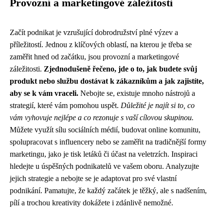
Provozní a marketingové záležitosti
Začít podnikat je vzrušující dobrodružství plné výzev a
příležitostí. Jednou z klíčových oblastí, na kterou je třeba se
zaměřit hned od začátku, jsou provozní a marketingové
záležitosti.
Zjednodušeně řečeno, jde o to, jak budete svůj
produkt nebo službu dostávat k zákazníkům a jak zajistíte,
aby se k vám vraceli.
Nebojte se, existuje mnoho nástrojů a
strategií, které vám pomohou uspět.
Důležité je najít si to, co
vám vyhovuje nejlépe a co rezonuje s vaší cílovou skupinou.
Můžete využít sílu sociálních médií, budovat online komunitu,
spolupracovat s influencery nebo se zaměřit na tradičnější formy
marketingu, jako je tisk letáků či účast na veletrzích. Inspiraci
hledejte u úspěšných podnikatelů ve vašem oboru. Analyzujte
jejich strategie a nebojte se je adaptovat pro své vlastní
podnikání. Pamatujte, že každý začátek je těžký, ale s nadšením,
pílí a trochou kreativity dokážete i zdánlivě nemožné.