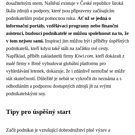
dosažitelným snem. Naštěstí existuje v České republice široká
škála zdrojů a podpory, které jsou připraveny začínajícím
podnikatelům podat pomocnou ruku.
Ať už se jedná o
informační portály, vzdělávací programy nebo finanční
asistenci, budoucí podnikatelé se můžou spolehnout na to, že
v tom nejsou sami.
Inspirací jim můžou být i příběhy úspěšných
podnikatelů, kteří kdysi také stáli na začátku své cesty.
Například, příběh zakladatelů firmy
Kiwi.com
, kteří dokázali z
malé firmy v Brně vybudovat globální platformu pro
vyhledávání letenek, dokazuje, že i zdánlivě nemožné se může
stát skutečností. Důležité je nebát se vykročit do neznáma a s
odhodláním a podporou dostupných zdrojů jít za svými
podnikatelskými sny.
Tipy pro úspěšný start
Začít podnikat je vzrušující dobrodružství plné výzev a