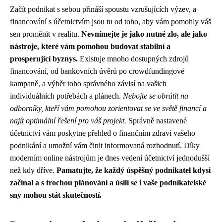
Začít podnikat s sebou přináší spoustu vzrušujících výzev, a
financování s účetnictvím jsou tu od toho, aby vám pomohly váš
sen proměnit v realitu.
Nevnímejte je jako nutné zlo, ale jako
nástroje, které vám pomohou budovat stabilní a
prosperující byznys.
Existuje mnoho dostupných zdrojů
financování, od bankovních úvěrů po crowdfundingové
kampaně, a výběr toho správného závisí na vašich
individuálních potřebách a plánech.
Nebojte se obrátit na
odborníky, kteří vám pomohou zorientovat se ve světě financí a
najít optimální řešení pro váš projekt.
Správně nastavené
účetnictví vám poskytne přehled o finančním zdraví vašeho
podnikání a umožní vám činit informovaná rozhodnutí. Díky
moderním online nástrojům je dnes vedení účetnictví jednodušší
než kdy dříve.
Pamatujte, že každý úspěšný podnikatel kdysi
začínal a s trochou plánování a úsilí se i vaše podnikatelské
sny mohou stát skutečností.