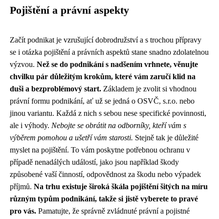
Pojištění a právní aspekty
Začít podnikat je vzrušující dobrodružství a s trochou přípravy
se i otázka pojištění a právních aspektů stane snadno zdolatelnou
výzvou.
Než se do podnikání s nadšením vrhnete, věnujte
chvilku pár důležitým krokům, které vám zaručí klid na
duši a bezproblémový start.
Základem je zvolit si vhodnou
právní formu podnikání, ať už se jedná o OSVČ, s.r.o. nebo
jinou variantu. Každá z nich s sebou nese specifické povinnosti,
ale i výhody.
Nebojte se obrátit na odborníky, kteří vám s
výběrem pomohou a ušetří vám starosti.
Stejně tak je důležité
myslet na pojištění. To vám poskytne potřebnou ochranu v
případě nenadálých událostí, jako jsou například škody
způsobené vaší činností, odpovědnost za škodu nebo výpadek
příjmů.
Na trhu existuje široká škála pojištění šitých na míru
různým typům podnikání, takže si jistě vyberete to pravé
pro vás.
Pamatujte, že správně zvládnuté právní a pojistné