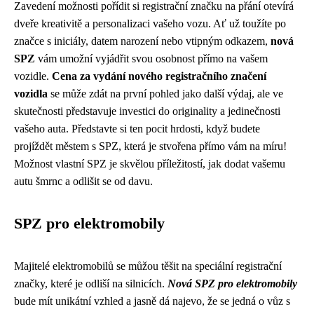
Zavedení možnosti pořídit si registrační značku na přání otevírá
dveře kreativitě a personalizaci vašeho vozu. Ať už toužíte po
značce s iniciály, datem narození nebo vtipným odkazem,
nová
SPZ
vám umožní vyjádřit svou osobnost přímo na vašem
vozidle.
Cena za vydání nového registračního značení
vozidla
se může zdát na první pohled jako další výdaj, ale ve
skutečnosti představuje investici do originality a jedinečnosti
vašeho auta. Představte si ten pocit hrdosti, když budete
projíždět městem s SPZ, která je stvořena přímo vám na míru!
Možnost vlastní SPZ je skvělou příležitostí, jak dodat vašemu
autu šmrnc a odlišit se od davu.
SPZ pro elektromobily
Majitelé elektromobilů se můžou těšit na speciální registrační
značky, které je odliší na silnicích.
Nová SPZ pro elektromobily
bude mít unikátní vzhled a jasně dá najevo, že se jedná o vůz s