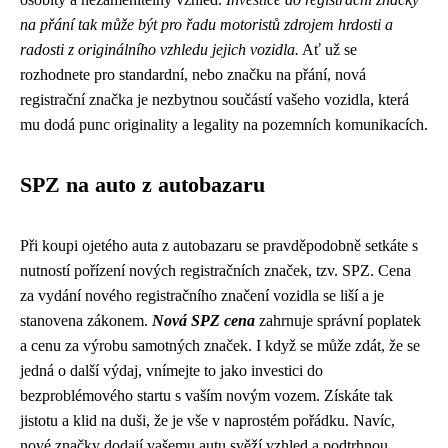
na přání tak může být pro řadu motoristů zdrojem hrdosti a
radosti z originálního vzhledu jejich vozidla.
Ať už se
rozhodnete pro standardní, nebo značku na přání, nová
registrační značka je nezbytnou součástí vašeho vozidla, která
mu dodá punc originality a legality na pozemních komunikacích.
SPZ na auto z autobazaru
Při koupi ojetého auta z autobazaru se pravděpodobně setkáte s
nutností pořízení nových registračních značek, tzv. SPZ. Cena
za vydání nového registračního značení vozidla se liší a je
stanovena zákonem.
Nová SPZ cena
zahrnuje správní poplatek
a cenu za výrobu samotných značek. I když se může zdát, že se
jedná o další výdaj, vnímejte to jako investici do
bezproblémového startu s vaším novým vozem. Získáte tak
jistotu a klid na duši, že je vše v naprostém pořádku. Navíc,
nové značky dodají vašemu autu svěží vzhled a podtrhnou