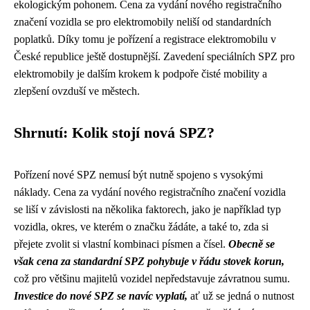
ekologickým pohonem. Cena za vydání nového registračního
značení vozidla se pro elektromobily neliší od standardních
poplatků. Díky tomu je pořízení a registrace elektromobilu v
České republice ještě dostupnější. Zavedení speciálních SPZ pro
elektromobily je dalším krokem k podpoře čisté mobility a
zlepšení ovzduší ve městech.
Shrnutí: Kolik stojí nová SPZ?
Pořízení nové SPZ nemusí být nutně spojeno s vysokými
náklady. Cena za vydání nového registračního značení vozidla
se liší v závislosti na několika faktorech, jako je například typ
vozidla, okres, ve kterém o značku žádáte, a také to, zda si
přejete zvolit si vlastní kombinaci písmen a čísel.
Obecně se
však cena za standardní SPZ pohybuje v řádu stovek korun,
což pro většinu majitelů vozidel nepředstavuje závratnou sumu.
Investice do nové SPZ se navíc vyplatí,
ať už se jedná o nutnost