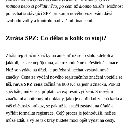
rodinou nebo si pořídit něco, po čem už dlouho toužíte.
Možnost
ponechat si stávající SPZ při koupi nového vozu vám dává
svobodu volby a kontrolu nad vašimi financemi.
Ztráta SPZ: Co dělat a kolik to stojí?
Ztráta registrační značky na autě, ať už se to stalo kdekoli a
jakkoli, je sice nepříjemná, ale rozhodně ne neřešitelná situace.
Než se vydáte na úřad, je potřeba si nechat vystavit nové
značky. Cena za vydání nového registračního značení vozidla se
liší,
nová SPZ cena
začíná na 800 Kč za jednu značku. Pokud
spěcháte, můžete si připlatit za expresní vyřízení. S novými
značkami a potřebnými doklady, jako je například zelená karta a
váš občanský průkaz, se pak už jen stačí zastavit na úřadě a
vyřídit formalitu registrace. Celý proces je jednodušší, než se
může zdát, a vy se tak brzy budete moci opět vydat na cesty.