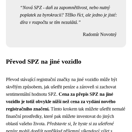
Nová SPZ - daň za zapomnětlivost, nebo nutný
poplatek za byrokracii? Těžko říct, ale jedno je jisté:
díra v rozpočtu se tím nezalátá.
Radomír Novotný
Převod SPZ na jiné vozidlo
Převod stávající registrační značky na jiné vozidlo může být
skvělým způsobem, jak ušetřit peníze a zároveň si zachovat
sentimentální hodnotu SPZ.
Cena za přepis SPZ na jiné
vozidlo je totiž obvykle nižší než cena za vydání nového
registračního značení.
Tímto krokem tak můžete ušetřit nemalé
finanční prostředky, které pak můžete investovat do jiných
oblastí vašeho života.
Představte si, že byste si za ušetřené
peníze mohli dopřát například příjemný víkendový výlet s