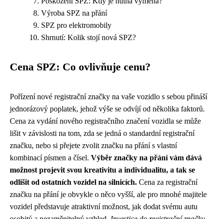
Poškození SPZ: Kdy je nutná výměna?
Výroba SPZ na přání
SPZ pro elektromobily
Shrnutí: Kolik stojí nová SPZ?
Cena SPZ: Co ovlivňuje cenu?
Pořízení nové registrační značky na vaše vozidlo s sebou přináší
jednorázový poplatek, jehož výše se odvíjí od několika faktorů.
Cena za vydání nového registračního značení vozidla se může
lišit v závislosti na tom, zda se jedná o standardní registrační
značku, nebo si přejete zvolit značku na přání s vlastní
kombinací písmen a čísel.
Výběr značky na přání vám dává
možnost projevit svou kreativitu a individualitu, a tak se
odlišit od ostatních vozidel na silnicích.
Cena za registrační
značku na přání je obvykle o něco vyšší, ale pro mnohé majitele
vozidel představuje atraktivní možnost, jak dodat svému autu
osobitý a nezaměnitelný vzhled.
Investice do registrační značky