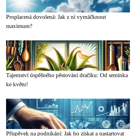
Proplacená dovolená: Jak z ní vymáčknout
maximum?
Tajemství úspěšného pěstování dračíku: Od semínka
ke květu!
Příspěvek na podnikání: Jak ho získat a nastartovat