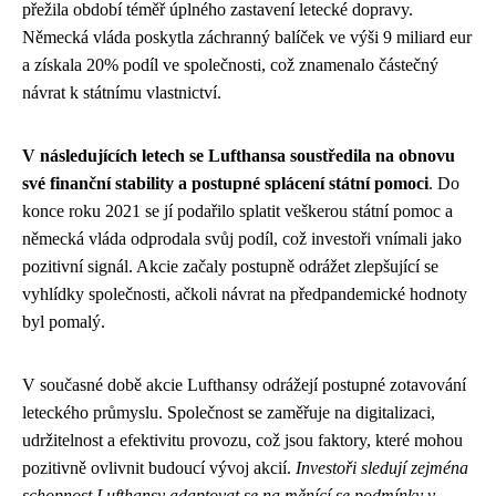
přežila období téměř úplného zastavení letecké dopravy.
Německá vláda poskytla záchranný balíček ve výši 9 miliard eur
a získala 20% podíl ve společnosti, což znamenalo částečný
návrat k státnímu vlastnictví.
V následujících letech se Lufthansa soustředila na obnovu
své finanční stability a postupné splácení státní pomoci
. Do
konce roku 2021 se jí podařilo splatit veškerou státní pomoc a
německá vláda odprodala svůj podíl, což investoři vnímali jako
pozitivní signál. Akcie začaly postupně odrážet zlepšující se
vyhlídky společnosti, ačkoli návrat na předpandemické hodnoty
byl pomalý.
V současné době akcie Lufthansy odrážejí postupné zotavování
leteckého průmyslu. Společnost se zaměřuje na digitalizaci,
udržitelnost a efektivitu provozu, což jsou faktory, které mohou
pozitivně ovlivnit budoucí vývoj akcií.
Investoři sledují zejména
schopnost Lufthansy adaptovat se na měnící se podmínky v