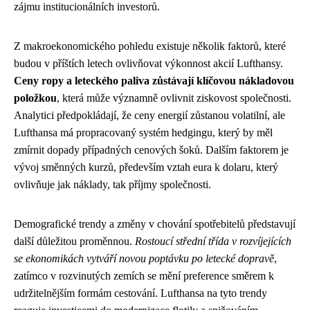
zájmu institucionálních investorů.
Z makroekonomického pohledu existuje několik faktorů, které
budou v příštích letech ovlivňovat výkonnost akcií Lufthansy.
Ceny ropy a leteckého paliva zůstávají klíčovou nákladovou
položkou
, která může významně ovlivnit ziskovost společnosti.
Analytici předpokládají, že ceny energií zůstanou volatilní, ale
Lufthansa má propracovaný systém hedgingu, který by měl
zmírnit dopady případných cenových šoků. Dalším faktorem je
vývoj směnných kurzů, především vztah eura k dolaru, který
ovlivňuje jak náklady, tak příjmy společnosti.
Demografické trendy a změny v chování spotřebitelů představují
další důležitou proměnnou.
Rostoucí střední třída v rozvíjejících
se ekonomikách vytváří novou poptávku po letecké dopravě
,
zatímco v rozvinutých zemích se mění preference směrem k
udržitelnějším formám cestování. Lufthansa na tyto trendy