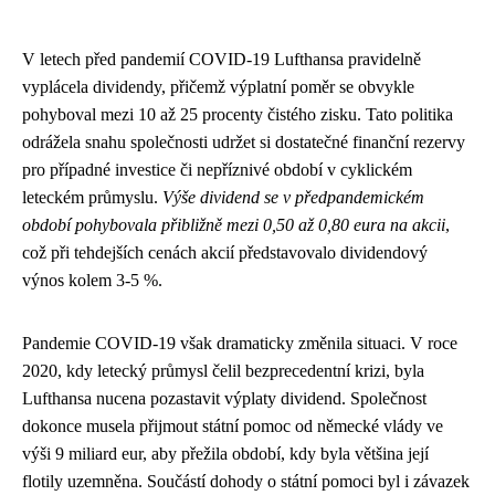
V letech před pandemií COVID-19 Lufthansa pravidelně
vyplácela dividendy, přičemž výplatní poměr se obvykle
pohyboval mezi 10 až 25 procenty čistého zisku. Tato politika
odrážela snahu společnosti udržet si dostatečné finanční rezervy
pro případné investice či nepříznivé období v cyklickém
leteckém průmyslu.
Výše dividend se v předpandemickém
období pohybovala přibližně mezi 0,50 až 0,80 eura na akcii
,
což při tehdejších cenách akcií představovalo dividendový
výnos kolem 3-5 %.
Pandemie COVID-19 však dramaticky změnila situaci. V roce
2020, kdy letecký průmysl čelil bezprecedentní krizi, byla
Lufthansa nucena pozastavit výplaty dividend. Společnost
dokonce musela přijmout státní pomoc od německé vlády ve
výši 9 miliard eur, aby přežila období, kdy byla většina její
flotily uzemněna. Součástí dohody o státní pomoci byl i závazek