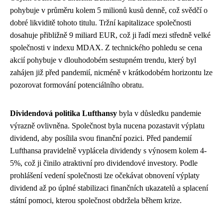
pohybuje v průměru kolem 5 milionů kusů denně, což svědčí o
dobré likviditě tohoto titulu. Tržní kapitalizace společnosti
dosahuje přibližně 9 miliard EUR, což ji řadí mezi středně velké
společnosti v indexu MDAX. Z technického pohledu se cena
akcií pohybuje v dlouhodobém sestupném trendu, který byl
zahájen již před pandemií, nicméně v krátkodobém horizontu lze
pozorovat formování potenciálního obratu.
Dividendová politika Lufthansy
byla v důsledku pandemie
výrazně ovlivněna. Společnost byla nucena pozastavit výplatu
dividend, aby posílila svou finanční pozici. Před pandemií
Lufthansa pravidelně vyplácela dividendy s výnosem kolem 4-
5%, což ji činilo atraktivní pro dividendové investory. Podle
prohlášení vedení společnosti lze očekávat obnovení výplaty
dividend až po úplné stabilizaci finančních ukazatelů a splacení
státní pomoci, kterou společnost obdržela během krize.