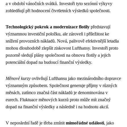
a v období vánočních svátků. Investoři tyto sezónní výkyvy
zohledňují při hodnocení čtvrtletních výsledků společnosti.
Technologický pokrok a modernizace flotily
představují
významnou investiční položku, ale zároveň i příležitost ke
snížení provozních nákladů. Nová, palivově efektivnější letadla
mohou dlouhodobě zlepšit ziskovost Lufthansy. Investoři proto
pozorně sledují plány společnosti na obnovu flotily a jejich
potenciální dopad na budoucí finanční výsledky.
Měnové kurzy
ovlivňují Lufthansu jako mezinárodního dopravce
významným způsobem. Společnost generuje příjmy v různých
měnách, zatímco značná část nákladů je denominována v
eurech. Fluktuace měnových kurzů proto může mít značný
dopad na finanční výsledky a následně i na hodnotu akcií.
V neposlední řadě je třeba zmínit
mimořádné události
, jako