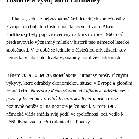
Lufthansa, jedna z nejvýznamnějších leteckých společností v
Evropě, má bohatou historii na akciových trzích.
Akcie
Lufthansy
byly poprvé uvedeny na burzu v roce 1966, což
představovalo významný milník v historii této německé letecké
společnosti. V té době se jednalo o částečnou privatizaci, kdy
německá vláda stále držela významný podíl ve společnosti.
Během 70. a 80. let 20. století akcie Lufthansy prošly různými
výkyvy, které odrážely ekonomickou situaci v Evropě a globální
ropné krize.
Navzdory těmto výzvám si Lufthansa udržela svou
pozici jako jedna z předních evropských aerolinek
, což se
pozitivně odráželo i na hodnotě jejích akcií. V roce 1987
německá vláda snížila svůj podíl ve společnosti, což vedlo k
větší liberalizaci a tržní orientaci Lufthansy.