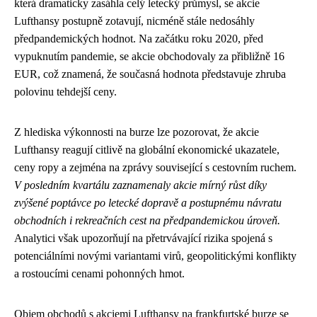
která dramaticky zasáhla celý letecký průmysl, se akcie
Lufthansy postupně zotavují, nicméně stále nedosáhly
předpandemických hodnot. Na začátku roku 2020, před
vypuknutím pandemie, se akcie obchodovaly za přibližně 16
EUR, což znamená, že současná hodnota představuje zhruba
polovinu tehdejší ceny.
Z hlediska výkonnosti na burze lze pozorovat, že akcie
Lufthansy reagují citlivě na globální ekonomické ukazatele,
ceny ropy a zejména na zprávy související s cestovním ruchem.
V posledním kvartálu zaznamenaly akcie mírný růst díky
zvýšené poptávce po letecké dopravě a postupnému návratu
obchodních i rekreačních cest na předpandemickou úroveň.
Analytici však upozorňují na přetrvávající rizika spojená s
potenciálními novými variantami virů, geopolitickými konflikty
a rostoucími cenami pohonných hmot.
Objem obchodů s akciemi Lufthansy na frankfurtské burze se