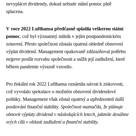
nevyplácet dividendy, dokud nebude státní pomoc plně
splacena.
V roce 2022 Lufthansa předčasně splatila veškerou státní
pomoc
, což byl významný milník v jejím postpandemickém
zotavení. Přesto společnost zůstala opatrná ohledně obnovení
výplat dividend. Management opakovaně zdůrazňoval potřebu
nejprve posílit rozvahu společnosti a snížit její zadlužení, které
během pandemie výrazně vzrostlo.
Pro fiskální rok 2022 Lufthansa oznámila návrat k ziskovosti,
což vyvolalo spekulace o možném obnovení dividendové
politiky. Management však zůstal opatrný a upřednostnil další
posilování finanční stability.
Společnost naznačila, že plánuje
obnovit výplaty dividend v následujících letech, jakmile dosáhne
svých cílů v oblasti zadlužení a finanční stability.