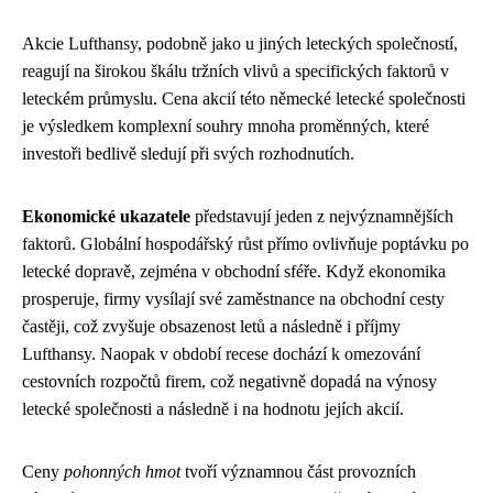
Akcie Lufthansy, podobně jako u jiných leteckých společností,
reagují na širokou škálu tržních vlivů a specifických faktorů v
leteckém průmyslu. Cena akcií této německé letecké společnosti
je výsledkem komplexní souhry mnoha proměnných, které
investoři bedlivě sledují při svých rozhodnutích.
Ekonomické ukazatele
představují jeden z nejvýznamnějších
faktorů. Globální hospodářský růst přímo ovlivňuje poptávku po
letecké dopravě, zejména v obchodní sféře. Když ekonomika
prosperuje, firmy vysílají své zaměstnance na obchodní cesty
častěji, což zvyšuje obsazenost letů a následně i příjmy
Lufthansy. Naopak v období recese dochází k omezování
cestovních rozpočtů firem, což negativně dopadá na výnosy
letecké společnosti a následně i na hodnotu jejích akcií.
Ceny
pohonných hmot
tvoří významnou část provozních