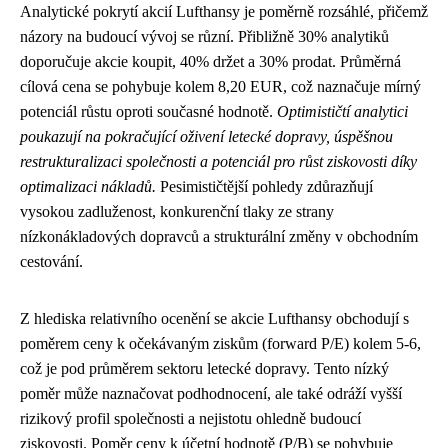
Analytické pokrytí akcií Lufthansy je poměrně rozsáhlé, přičemž
názory na budoucí vývoj se různí. Přibližně 30% analytiků
doporučuje akcie koupit, 40% držet a 30% prodat. Průměrná
cílová cena se pohybuje kolem 8,20 EUR, což naznačuje mírný
potenciál růstu oproti současné hodnotě.
Optimističtí analytici
poukazují na pokračující oživení letecké dopravy, úspěšnou
restrukturalizaci společnosti a potenciál pro růst ziskovosti díky
optimalizaci nákladů.
Pesimističtější pohledy zdůrazňují
vysokou zadluženost, konkurenční tlaky ze strany
nízkonákladových dopravců a strukturální změny v obchodním
cestování.
Z hlediska relativního ocenění se akcie Lufthansy obchodují s
poměrem ceny k očekávaným ziskům (forward P/E) kolem 5-6,
což je pod průměrem sektoru letecké dopravy. Tento nízký
poměr může naznačovat podhodnocení, ale také odráží vyšší
rizikový profil společnosti a nejistotu ohledně budoucí
ziskovosti. Poměr ceny k účetní hodnotě (P/B) se pohybuje