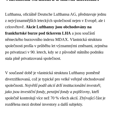
Lufthansa, oficiálně Deutsche Lufthansa AG, představuje jednu
z nejvýznamnějších leteckých společností nejen v Evropě, ale i
celosvětově.
Akcie Lufthansy jsou obchodovány na
frankfurtské burze pod tickerem LHA
a jsou součástí
německého burzovního indexu MDAX. Vlastnická struktura
společnosti prošla v průběhu let významnými změnami, zejména
po privatizaci v 90. letech, kdy se z původně státního podniku
stala plně privatizovaná společnost.
V současné době je vlastnická struktura Lufthansy poměrně
diverzifikovaná, což je typické pro velké veřejně obchodované
společnosti.
Největší podíl akcií drží institucionální investoři,
jako jsou investiční fondy, penzijní fondy a pojišťovny
, kteří
společně kontrolují více než 70 % všech akcií. Zbývající část je
rozdělena mezi drobné investory a další subjekty.