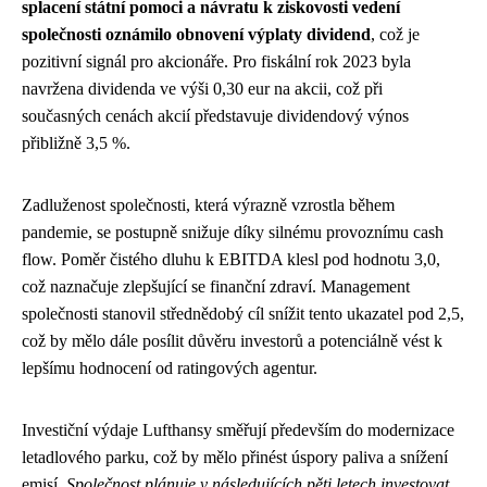
splacení státní pomoci a návratu k ziskovosti vedení
společnosti oznámilo obnovení výplaty dividend
, což je
pozitivní signál pro akcionáře. Pro fiskální rok 2023 byla
navržena dividenda ve výši 0,30 eur na akcii, což při
současných cenách akcií představuje dividendový výnos
přibližně 3,5 %.
Zadluženost společnosti, která výrazně vzrostla během
pandemie, se postupně snižuje díky silnému provoznímu cash
flow. Poměr čistého dluhu k EBITDA klesl pod hodnotu 3,0,
což naznačuje zlepšující se finanční zdraví. Management
společnosti stanovil střednědobý cíl snížit tento ukazatel pod 2,5,
což by mělo dále posílit důvěru investorů a potenciálně vést k
lepšímu hodnocení od ratingových agentur.
Investiční výdaje Lufthansy směřují především do modernizace
letadlového parku, což by mělo přinést úspory paliva a snížení
emisí.
Společnost plánuje v následujících pěti letech investovat