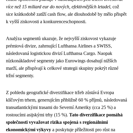
více než 15 miliard eur do nových, efektivnějších letadel
, což
sice krátkodobě zatíží cash flow, ale dlouhodobě by mělo přispět
k vyšší ziskovosti a konkurenceschopnosti.
Analýza segmentů ukazuje, že nejvyšší ziskovost vykazuje
prémiová divize, zahrnující Lufthansa Airlines a SWISS,
následovaná logistickou divizí Lufthansa Cargo. Naopak
nízkonákladové segmenty jako Eurowings dosahují nižších
marží, ale přispívají k celkové strategii skupiny pokrýt různé
tržní segmenty.
Z pohledu geografické diverzifikace tržeb zůstává Evropa
klíčovým trhem, generujícím přibližně 60 % příjmů, následovaná
transatlantickými trasami do Severní Ameriky (cca 25 %) a
rostoucími asijskými trhy (15 %).
Tato diverzifikace pomáhá
společnosti vyvažovat rizika spojená s regionálními
ekonomickými výkyvy
a poskytuje příležitosti pro růst na