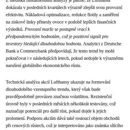
Z hlediska fundamentální analýzy je patrné, že Lufthansa
dokázala v posledních kvartálech výrazně zlepšit svou provozní
efektivitu. Nákladová optimalizace, redukce flotily a zaměření
na ziskové linky přinesly ovoce v podobě lepších finančních
výsledků.
Provozní marže se postupně vrací k
předpandemickým hodnotám, což je pozitivní signál pro
investory hledající dlouhodobou hodnotu.
Analytici z Deutsche
Bank a Commerzbank předpovídají, že tento trend by mohl
pokračovat i v následujících letech, pokud nedojde k výraznému
narušení globálního ekonomického růstu.
Technická analýza akcií Lufthansy ukazuje na formování
dlouhodobého vzestupného trendu, který však bude
pravděpodobně provázen značnou volatilitou. Rezistenční
úrovně byly v posledních měsících několikrát testovány, což
naznačuje potenciál pro další růst, pokud dojde k jejich
prolomení. Podporu akciím dává také rostoucí objem obchodů
při cenových růstech, což je interpretováno jako známka sílícího