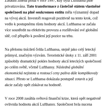
Zásadní změna přišla v roce 1997, kdy byla Lufthansa plně
privatizována.
Tato transformace z částečně státem vlastněné
společnosti na plně soukromou entitu
měla významný dopad
na vývoj akcií. Investoři reagovali pozitivně na tento krok, což
vedlo k postupnému růstu hodnoty akcií. Lufthansa se začala
více soustředit na efektivitu provozu a rozšiřování své globální
sítě, což přispělo k posílení její pozice na trhu.
Na přelomu tisíciletí čelila Lufthansa, stejně jako celý letecký
průmysl, značným výzvám. Teroristické útoky z 11. září 2001
způsobily dramatický pokles hodnoty akcií leteckých společností
po celém světě, včetně Lufthansy.
Následná globální
ekonomická nejistota a rostoucí ceny paliva dále komplikovaly
situaci
. Přesto se Lufthansa dokázala postupně zotavit a její
akcie začaly opět získávat na hodnotě.
V roce 2008 zasáhla světová finanční krize, která opět negativně
ovlivnila hodnotu akcií Lufthansy. Společnost byla nucena