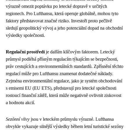
výrazně omezit poptávku po letecké dopravě v určitých
regionech. Pro Lufthansu, která operuje globálně, mohou tyto
faktory představovat značné riziko. Investoři proto pečlivě
sledují geopolitický vývoj a jeho potenciální dopad na obchodní
výsledky společnosti.
Regulační prostředí
je dalším klíčovým faktorem. Letecký
průmysl podléhá přísným regulacím týkajícím se bezpečnosti,
práv cestujících a environmentálních standardů. Zpřísnění těchto
regulací může pro Lufthansu znamenat dodatečné náklady.
Zejména environmentální regulace, jako je systém obchodování
s emisemi EU (EU ETS), představují pro letecké společnosti
rostoucí finanční zátěž, která může negativně ovlivnit ziskovost
a hodnotu akcií.
Sezónní vlivy
jsou v leteckém průmyslu výrazné. Lufthansa
obvykle vykazuje silnější výsledky během letní turistické sezóny