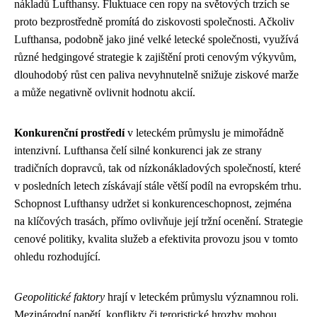
nákladů Lufthansy. Fluktuace cen ropy na světových trzích se
proto bezprostředně promítá do ziskovosti společnosti. Ačkoliv
Lufthansa, podobně jako jiné velké letecké společnosti, využívá
různé hedgingové strategie k zajištění proti cenovým výkyvům,
dlouhodobý růst cen paliva nevyhnutelně snižuje ziskové marže
a může negativně ovlivnit hodnotu akcií.
Konkurenční prostředí
v leteckém průmyslu je mimořádně
intenzivní. Lufthansa čelí silné konkurenci jak ze strany
tradičních dopravců, tak od nízkonákladových společností, které
v posledních letech získávají stále větší podíl na evropském trhu.
Schopnost Lufthansy udržet si konkurenceschopnost, zejména
na klíčových trasách, přímo ovlivňuje její tržní ocenění. Strategie
cenové politiky, kvalita služeb a efektivita provozu jsou v tomto
ohledu rozhodující.
Geopolitické faktory
hrají v leteckém průmyslu významnou roli.
Mezinárodní napětí, konflikty či teroristické hrozby mohou