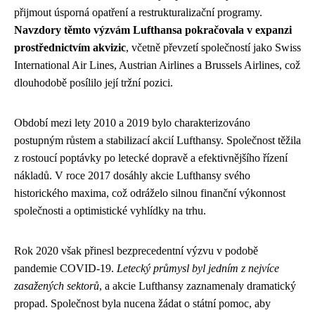
přijmout úsporná opatření a restrukturalizační programy.
Navzdory těmto výzvám Lufthansa pokračovala v expanzi
prostřednictvím akvizic
, včetně převzetí společností jako Swiss
International Air Lines, Austrian Airlines a Brussels Airlines, což
dlouhodobě posílilo její tržní pozici.
Období mezi lety 2010 a 2019 bylo charakterizováno
postupným růstem a stabilizací akcií Lufthansy. Společnost těžila
z rostoucí poptávky po letecké dopravě a efektivnějšího řízení
nákladů. V roce 2017 dosáhly akcie Lufthansy svého
historického maxima, což odráželo silnou finanční výkonnost
společnosti a optimistické vyhlídky na trhu.
Rok 2020 však přinesl bezprecedentní výzvu v podobě
pandemie COVID-19.
Letecký průmysl byl jedním z nejvíce
zasažených sektorů
, a akcie Lufthansy zaznamenaly dramatický
propad. Společnost byla nucena žádat o státní pomoc, aby