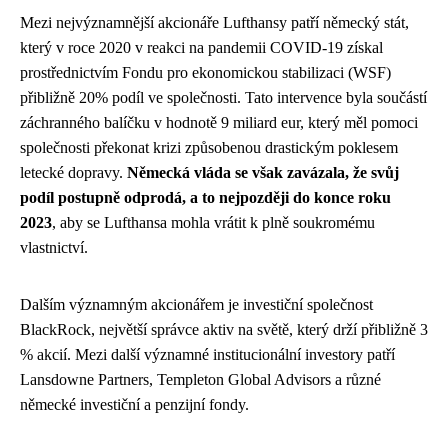
Mezi nejvýznamnější akcionáře Lufthansy patří německý stát,
který v roce 2020 v reakci na pandemii COVID-19 získal
prostřednictvím Fondu pro ekonomickou stabilizaci (WSF)
přibližně 20% podíl ve společnosti. Tato intervence byla součástí
záchranného balíčku v hodnotě 9 miliard eur, který měl pomoci
společnosti překonat krizi způsobenou drastickým poklesem
letecké dopravy.
Německá vláda se však zavázala, že svůj
podíl postupně odprodá, a to nejpozději do konce roku
2023
, aby se Lufthansa mohla vrátit k plně soukromému
vlastnictví.
Dalším významným akcionářem je investiční společnost
BlackRock, největší správce aktiv na světě, který drží přibližně 3
% akcií. Mezi další významné institucionální investory patří
Lansdowne Partners, Templeton Global Advisors a různé
německé investiční a penzijní fondy.