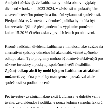
Analytici očekávají, že Lufthansa by mohla obnovit výplaty
dividend v horizontu 2023-2024, v závislosti na pokračujícím
zotavení leteckého průmyslu a finanční výkonnosti společnosti.
Předpokládá se, že nová dividendová politika by mohla být
konzervativnější než před pandemií, s výplatním poměrem
kolem 15-20 % čistého zisku v prvních letech po obnovení.
Kromě tradičních dividend Lufthansa v minulosti také zvažovala
alternativní způsoby odměňování akcionářů, včetně zpětného
odkupu akcií. Tyto programy mohou být daňově efektivnější pro
některé investory a poskytují společnosti větší flexibilitu.
Zpětný odkup akcií by mohl být pro Lufthansu atraktivní
možností
, zejména pokud by management považoval akcie
společnosti za podhodnocené.
Pro investory zvažující nákup akcií Lufthansy je důležité vzít v
úvahu, že dividendová politika je pouze jedním z mnoha faktorů