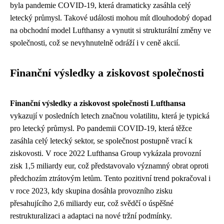
byla pandemie COVID-19, která dramaticky zasáhla celý
letecký průmysl. Takové události mohou mít dlouhodobý dopad
na obchodní model Lufthansy a vynutit si strukturální změny ve
společnosti, což se nevyhnutelně odráží i v ceně akcií.
Finanční výsledky a ziskovost společnosti
Finanční výsledky a ziskovost společnosti Lufthansa
vykazují v posledních letech značnou volatilitu, která je typická
pro letecký průmysl. Po pandemii COVID-19, která těžce
zasáhla celý letecký sektor, se společnost postupně vrací k
ziskovosti. V roce 2022 Lufthansa Group vykázala provozní
zisk 1,5 miliardy eur, což představovalo významný obrat oproti
předchozím ztrátovým letům. Tento pozitivní trend pokračoval i
v roce 2023, kdy skupina dosáhla provozního zisku
přesahujícího 2,6 miliardy eur, což svědčí o úspěšné
restrukturalizaci a adaptaci na nové tržní podmínky.