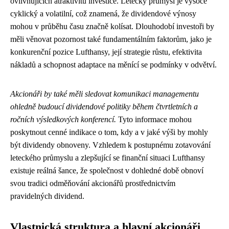
ovlivňujících atraktivitu investice. Letecký průmysl je vysoce
cyklický a volatilní, což znamená, že dividendové výnosy
mohou v průběhu času značně kolísat. Dlouhodobí investoři by
měli věnovat pozornost také fundamentálním faktorům, jako je
konkurenční pozice Lufthansy, její strategie růstu, efektivita
nákladů a schopnost adaptace na měnící se podmínky v odvětví.
Akcionáři by také měli sledovat komunikaci managementu
ohledně budoucí dividendové politiky během čtvrtletních a
ročních výsledkových konferencí.
Tyto informace mohou
poskytnout cenné indikace o tom, kdy a v jaké výši by mohly
být dividendy obnoveny. Vzhledem k postupnému zotavování
leteckého průmyslu a zlepšující se finanční situaci Lufthansy
existuje reálná šance, že společnost v dohledné době obnoví
svou tradici odměňování akcionářů prostřednictvím
pravidelných dividend.
Vlastnická struktura a hlavní akcionáři