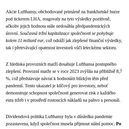
Akcie Lufthansy, obchodované primárně na frankfurtské burze
pod tickerem LHA, reagovaly na tyto výsledky pozitivně,
ačkoliv jejich hodnota stále nedosáhla předpandemických
úrovní.
Současná tržní kapitalizace společnosti se pohybuje
kolem 11 miliard eur
, což odráží jak zlepšené finanční výsledky,
tak i přetrvávající opatrnost investorů vůči leteckému sektoru.
Z hlediska provozních marží dosahuje Lufthansa postupného
zlepšení. Provozní marže se v roce 2023 zvýšila na přibližně 8,7
%, což představuje návrat k hodnotám blízkým těm před
pandemií. Tento ukazatel je klíčový pro investory, neboť
demonstruje schopnost společnosti generovat zisk z každého
eura tržeb i v prostředí rostoucích nákladů na palivo a personál.
Dividendová politika Lufthansy byla v důsledku pandemie
pozastavena, když společnost musela přijmout státní pomoc.
Po