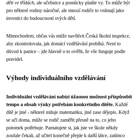
děti ve třídách
, ale učebnice a pomůcky platíte vy. To může být
pro některé rodiny náročné, ale mnozí rodiče to vnímají jako
investici do budoucnosti svých dětí.
Mimochodem, občas vás může navštívit Česká školní inspekce,
aby zkontrolovala, jak domácí vzdělávání probíhá. Není to
důvod k panice – jde hlavně o to ověřit, že vše funguje podle
pravidel.
Výhody individuálního vzdělávání
Individuální vzdělávání nabízí úžasnou možnost přizpůsobit
tempo a obsah výuky potřebám konkrétního dítěte.
Každé
dítě je jiné - některé miluje matematiku, jiné zase dějepis. Když
se učí doma, může se rodič zaměřit přesně na to, co jeho
potomek potřebuje. Pamatujete si, jak jste ve škole někdy
zoufale čekali, až učitel konečně přejde k další látce, zatímco