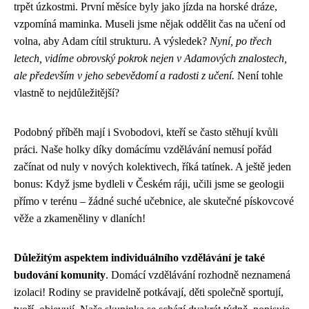
trpět úzkostmi. První měsíce byly jako jízda na horské dráze,
vzpomíná maminka. Museli jsme nějak oddělit čas na učení od
volna, aby Adam cítil strukturu. A výsledek?
Nyní, po třech
letech, vidíme obrovský pokrok nejen v Adamových znalostech,
ale především v jeho sebevědomí a radosti z učení.
Není tohle
vlastně to nejdůležitější?
Podobný příběh mají i Svobodovi, kteří se často stěhují kvůli
práci. Naše holky díky domácímu vzdělávání nemusí pořád
začínat od nuly v nových kolektivech, říká tatínek. A ještě jeden
bonus: Když jsme bydleli v Českém ráji, učili jsme se geologii
přímo v terénu – žádné suché učebnice, ale skutečné pískovcové
věže a zkameněliny v dlaních!
Důležitým aspektem individuálního vzdělávání je také
budování komunity
. Domácí vzdělávání rozhodně neznamená
izolaci! Rodiny se pravidelně potkávají, děti společně sportují,