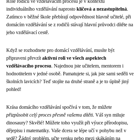
Role rodičů ve vzdělávacím procesu je v kontextu
individuálního vzdělávání naprosto
klíčová a nezastupitelná
.
Zatímco v běžné škole přebírají odpovědnost hlavně učitelé, při
domácím vzdělávání se z rodičů stávají hlavní průvodci dítěte na
jeho vzdělávací cestě.
Když se rozhodnete pro domácí vzdělávání, musíte být
připraveni převzít
aktivní roli ve všech aspektech
vzdělávacího procesu
. Najednou jste učitelem, mentorem i
hodnotitelem v jedné osobě. Pamatujete si, jak jste sami seděli ve
školních lavicích? Teď stojíte na druhé straně a je to úplně jiný
pohled!
Krása domácího vzdělávání spočívá v tom, že můžete
přizpůsobit celý proces přesně vašemu dítěti
. Váš syn miluje
dinosaury? Skvělé! Můžete toho využít při výuce přírodopisu,
dějepisu i matematiky. Vaše dcera se lépe učí v pohybu než v
sedě? Žádný problém, učte venku nebo mezi skákáním na