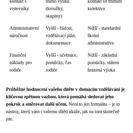
kontakt s
mimo výuku
kontakt ve třídním
vrstevníky
(kroužky,
kolektivu
skupiny)
Administrativní
Vyšší - žádost,
Nižší - standardní
náročnost
vzdělávací plán,
školní
dokumentace
administrativa
Finanční
Vyšší - učebnice,
Nižší - základní
náklady pro
pomůcky, čas
pomůcky, státem
rodiče
rodiče
hrazená výuka
Průběžné hodnocení vašeho dítěte v domácím vzdělávání je
klíčovou zpětnou vazbou, která pomáhá sledovat jeho
pokrok a směrovat další učení.
Není to jen formalita – je to
nástroj, který vám i vašemu dítěti ukáže, jak na tom skutečně
jste.