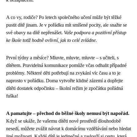
A co vy, rodiče? Po letech společného učení může být těžké
pustit dítě jinam. Je v pořádku mít smíšené pocity, ale snažte se
své obavy na dítě nepřenášet.
Vaše podpora a pozitivní přístup
ke škole totiž hodně ovlivní, jak to celé zvládne.
První týdny a měsíce? Mluvte, mluvte, mluvte – s učiteli, s
dítětem. Pravidelná komunikace pomůže včas odhalit případné
problémy. Některé děti potřebují na zvykání víc času a to je
naprosto v pořádku. Doma vytvořte klidné zázemí a dopřejte
dítěti dostatek odpočinku – školní režim je zpočátku pořádná
fuška!
A pamatujte – přechod do běžné školy nemusí být napořád.
Když se ukáže, že vašemu dítěti nové prostředí dlouhodobě
nesedí, můžete zvážit návrat k domácímu vzdělávání nebo hledat
jiné možnosti. Každé dítě je jedinečné a zaslouží si cestu, která