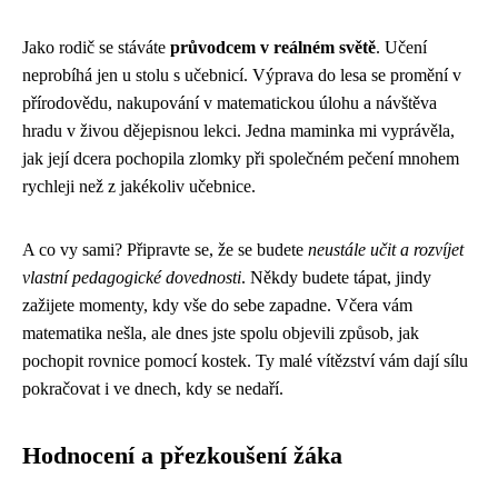
Jako rodič se stáváte
průvodcem v reálném světě
. Učení
neprobíhá jen u stolu s učebnicí. Výprava do lesa se promění v
přírodovědu, nakupování v matematickou úlohu a návštěva
hradu v živou dějepisnou lekci. Jedna maminka mi vyprávěla,
jak její dcera pochopila zlomky při společném pečení mnohem
rychleji než z jakékoliv učebnice.
A co vy sami? Připravte se, že se budete
neustále učit a rozvíjet
vlastní pedagogické dovednosti
. Někdy budete tápat, jindy
zažijete momenty, kdy vše do sebe zapadne. Včera vám
matematika nešla, ale dnes jste spolu objevili způsob, jak
pochopit rovnice pomocí kostek. Ty malé vítězství vám dají sílu
pokračovat i ve dnech, kdy se nedaří.
Hodnocení a přezkoušení žáka