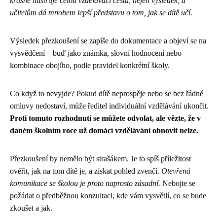
krásně ilustruje celou vzdělávací cestu, nejen výsledek, a
učitelům dá mnohem lepší představu o tom, jak se dítě učí.
Výsledek přezkoušení se zapíše do dokumentace a objeví se na
vysvědčení – buď jako známka, slovní hodnocení nebo
kombinace obojího, podle pravidel konkrétní školy.
Co když to nevyjde? Pokud dítě neprospěje nebo se bez řádné
omluvy nedostaví, může ředitel individuální vzdělávání ukončit.
Proti tomuto rozhodnutí se můžete odvolat, ale vězte, že v
daném školním roce už domácí vzdělávání obnovit nelze.
Přezkoušení by nemělo být strašákem. Je to spíš příležitost
ověřit, jak na tom dítě je, a získat pohled zvenčí.
Otevřená
komunikace se školou je proto naprosto zásadní.
Nebojte se
požádat o předběžnou konzultaci, kde vám vysvětlí, co se bude
zkoušet a jak.