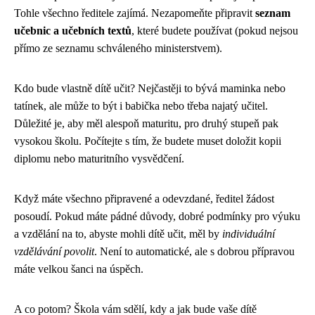
Tohle všechno ředitele zajímá. Nezapomeňte připravit
seznam
učebnic a učebních textů
, které budete používat (pokud nejsou
přímo ze seznamu schváleného ministerstvem).
Kdo bude vlastně dítě učit? Nejčastěji to bývá maminka nebo
tatínek, ale může to být i babička nebo třeba najatý učitel.
Důležité je, aby měl alespoň maturitu, pro druhý stupeň pak
vysokou školu. Počítejte s tím, že budete muset doložit kopii
diplomu nebo maturitního vysvědčení.
Když máte všechno připravené a odevzdané, ředitel žádost
posoudí. Pokud máte pádné důvody, dobré podmínky pro výuku
a vzdělání na to, abyste mohli dítě učit, měl by
individuální
vzdělávání povolit
. Není to automatické, ale s dobrou přípravou
máte velkou šanci na úspěch.
A co potom? Škola vám sdělí, kdy a jak bude vaše dítě