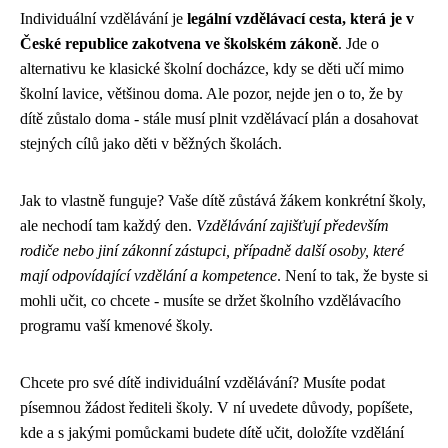
Individuální vzdělávání je
legální vzdělávací cesta, která je v
České republice zakotvena ve školském zákoně
. Jde o
alternativu ke klasické školní docházce, kdy se děti učí mimo
školní lavice, většinou doma. Ale pozor, nejde jen o to, že by
dítě zůstalo doma - stále musí plnit vzdělávací plán a dosahovat
stejných cílů jako děti v běžných školách.
Jak to vlastně funguje? Vaše dítě zůstává žákem konkrétní školy,
ale nechodí tam každý den.
Vzdělávání zajišťují především
rodiče nebo jiní zákonní zástupci, případně další osoby, které
mají odpovídající vzdělání a kompetence
. Není to tak, že byste si
mohli učit, co chcete - musíte se držet školního vzdělávacího
programu vaší kmenové školy.
Chcete pro své dítě individuální vzdělávání? Musíte podat
písemnou žádost řediteli školy. V ní uvedete důvody, popíšete,
kde a s jakými pomůckami budete dítě učit, doložíte vzdělání