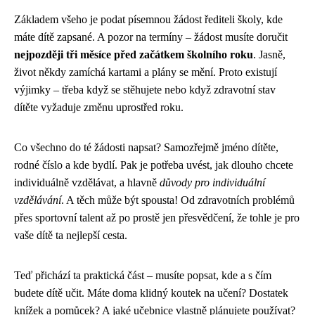
Základem všeho je podat písemnou žádost řediteli školy, kde
máte dítě zapsané. A pozor na termíny – žádost musíte doručit
nejpozději tři měsíce před začátkem školního roku
. Jasně,
život někdy zamíchá kartami a plány se mění. Proto existují
výjimky – třeba když se stěhujete nebo když zdravotní stav
dítěte vyžaduje změnu uprostřed roku.
Co všechno do té žádosti napsat? Samozřejmě jméno dítěte,
rodné číslo a kde bydlí. Pak je potřeba uvést, jak dlouho chcete
individuálně vzdělávat, a hlavně
důvody pro individuální
vzdělávání
. A těch může být spousta! Od zdravotních problémů
přes sportovní talent až po prostě jen přesvědčení, že tohle je pro
vaše dítě ta nejlepší cesta.
Teď přichází ta praktická část – musíte popsat, kde a s čím
budete dítě učit. Máte doma klidný koutek na učení? Dostatek
knížek a pomůcek? A jaké učebnice vlastně plánujete používat?