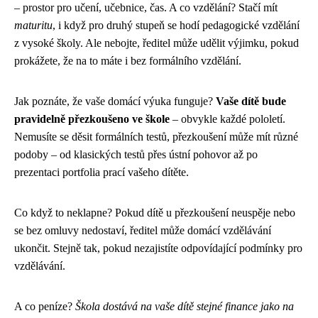
– prostor pro učení, učebnice, čas. A co vzdělání? Stačí mít
maturitu
, i když pro druhý stupeň se hodí pedagogické vzdělání
z vysoké školy. Ale nebojte, ředitel může udělit výjimku, pokud
prokážete, že na to máte i bez formálního vzdělání.
Jak poznáte, že vaše domácí výuka funguje?
Vaše dítě bude
pravidelně přezkoušeno ve škole
– obvykle každé pololetí.
Nemusíte se děsit formálních testů, přezkoušení může mít různé
podoby – od klasických testů přes ústní pohovor až po
prezentaci portfolia prací vašeho dítěte.
Co když to neklapne? Pokud dítě u přezkoušení neuspěje nebo
se bez omluvy nedostaví, ředitel může domácí vzdělávání
ukončit. Stejně tak, pokud nezajistíte odpovídající podmínky pro
vzdělávání.
A co peníze?
Škola dostává na vaše dítě stejné finance jako na