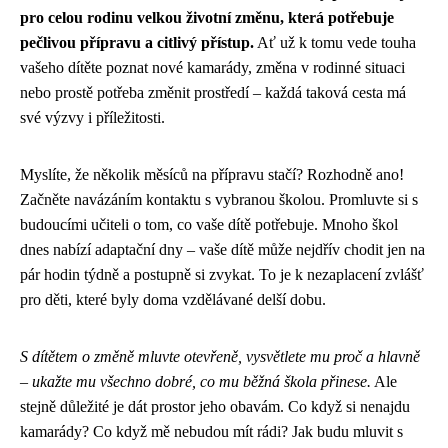
pro celou rodinu velkou životní změnu, která potřebuje
pečlivou přípravu a citlivý přístup.
Ať už k tomu vede touha
vašeho dítěte poznat nové kamarády, změna v rodinné situaci
nebo prostě potřeba změnit prostředí – každá taková cesta má
své výzvy i příležitosti.
Myslíte, že několik měsíců na přípravu stačí? Rozhodně ano!
Začněte navázáním kontaktu s vybranou školou. Promluvte si s
budoucími učiteli o tom, co vaše dítě potřebuje. Mnoho škol
dnes nabízí adaptační dny – vaše dítě může nejdřív chodit jen na
pár hodin týdně a postupně si zvykat. To je k nezaplacení zvlášť
pro děti, které byly doma vzdělávané delší dobu.
S dítětem o změně mluvte otevřeně, vysvětlete mu proč a hlavně
– ukažte mu všechno dobré, co mu běžná škola přinese.
Ale
stejně důležité je dát prostor jeho obavám. Co když si nenajdu
kamarády? Co když mě nebudou mít rádi? Jak budu mluvit s