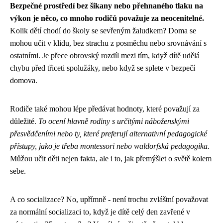
Bezpečné prostředí bez šikany nebo přehnaného tlaku na
výkon je něco, co mnoho rodičů považuje za neocenitelné.
Kolik dětí chodí do školy se sevřeným žaludkem? Doma se
mohou učit v klidu, bez strachu z posměchu nebo srovnávání s
ostatními. Je přece obrovský rozdíl mezi tím, když dítě udělá
chybu před třiceti spolužáky, nebo když se splete v bezpečí
domova.
Rodiče také mohou lépe předávat hodnoty, které považují za
důležité.
To ocení hlavně rodiny s určitými náboženskými
přesvědčeními nebo ty, které preferují alternativní pedagogické
přístupy, jako je třeba montessori nebo waldorfská pedagogika.
Můžou učit děti nejen fakta, ale i to, jak přemýšlet o světě kolem
sebe.
A co socializace? No, upřímně - není trochu zvláštní považovat
za normální socializaci to, když je dítě celý den zavřené v