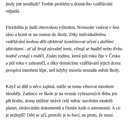
jindy jste nestíhali? Tenhle problém u domácího vzdělávání
odpadá.
Flexibilita je další obrovskou výhodou. Nemusíte vstávat v šest
ráno a honit se na osmou do školy.
Díky individuálnímu
vzdělávání mohou děti efektivně kombinovat učení s dalšími
aktivitami - ať už hrají závodně tenis, věnují se hudbě nebo třeba
hodně cestují s rodiči.
Znám rodinu, která půl roku žije v Česku
a půl roku v zahraničí, a díky domácímu vzdělávání jejich dcera
prospívá mnohem lépe, než kdyby musela neustále měnit školy.
Když se dítě o něco zajímá, může se tomu věnovat mnohem
hlouběji. Zatímco ve škole je na vesmír vyhrazených třeba jen
pět hodin, doma můžete strávit celý měsíc stavěním modelů
planet, sledováním dokumentů a čtením knih o astronomii. A co
je nejlepší? Děti se učí, protože je to baví, ne proto, že musí.