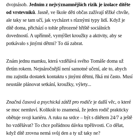
dvojnásob.
Jedním z nejvýznamnějších rizik je izolace dítěte
od vrstevníků
. Jasně, ve škole děti občas zažívají těžké chvíle,
ale taky se tam učí, jak vycházet s různými typy lidí. Když je
dítě doma, přichází o tohle přirozené hřiště sociálních
dovedností. A upřímně, vymýšlet kroužky a aktivity, aby se
potkávalo s jinými dětmi? To dá zabrat.
Znám jednu mamku, která vzdělává svého Tomáše doma už
třetím rokem. Nejnáročnější není samotné učení, ale to, abych
mu zajistila dostatek kontaktu s jinými dětmi, říká mi často. Musí
neustále plánovat setkání, kroužky, výlety...
Značná časová a psychická zátěž pro rodiče
je další věc, o které
se moc nemluví. Kolikrát to znamená, že jeden rodič prakticky
obětuje svoji kariéru. A ruku na srdce – být s dítětem 24/7 a ještě
ho vzdělávat? To chce pořádnou dávku trpělivosti. Co dělat,
když dítě zrovna nemá svůj den a ty už taky ne?