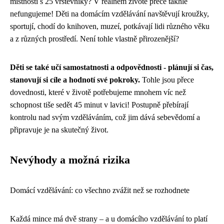
místnosti s 25 vrstevníky? V reálném životě přece takhle
nefungujeme! Děti na domácím vzdělávání navštěvují kroužky,
sportují, chodí do knihoven, muzeí, potkávají lidi různého věku
a z různých prostředí. Není tohle vlastně přirozenější?
Děti se také učí samostatnosti a odpovědnosti - plánují si čas,
stanovují si cíle a hodnotí své pokroky.
Tohle jsou přece
dovednosti, které v životě potřebujeme mnohem víc než
schopnost tiše sedět 45 minut v lavici! Postupně přebírají
kontrolu nad svým vzděláváním, což jim dává sebevědomí a
připravuje je na skutečný život.
Nevýhody a možná rizika
Domácí vzdělávání: co všechno zvážit než se rozhodnete
Každá mince má dvě strany – a u domácího vzdělávání to platí