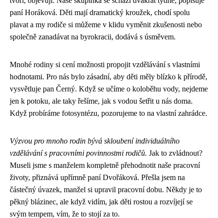
tvoří, objevují. Naše skupinka se schází dvakrát týdně, popisuje
paní Horáková. Děti mají dramatický kroužek, chodí spolu
plavat a my rodiče si můžeme v klidu vyměnit zkušenosti nebo
společně zanadávat na byrokracii, dodává s úsměvem.
Mnohé rodiny si cení možnosti propojit vzdělávání s vlastními
hodnotami. Pro nás bylo zásadní, aby děti měly blízko k přírodě,
vysvětluje pan Černý. Když se učíme o koloběhu vody, nejdeme
jen k potoku, ale taky řešíme, jak s vodou šetřit u nás doma.
Když probíráme fotosyntézu, pozorujeme to na vlastní zahrádce.
Výzvou pro mnoho rodin bývá skloubení individuálního
vzdělávání s pracovními povinnostmi rodičů.
Jak to zvládnout?
Museli jsme s manželem kompletně přehodnotit naše pracovní
životy, přiznává upřímně paní Dvořáková. Přešla jsem na
částečný úvazek, manžel si upravil pracovní dobu. Někdy je to
pěkný blázinec, ale když vidím, jak děti rostou a rozvíjejí se
svým tempem, vím, že to stojí za to.