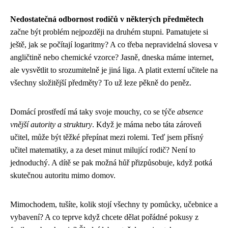
Nedostatečná odbornost rodičů v některých předmětech
začne být problém nejpozději na druhém stupni. Pamatujete si
ještě, jak se počítají logaritmy? A co třeba nepravidelná slovesa v
angličtině nebo chemické vzorce? Jasně, dneska máme internet,
ale vysvětlit to srozumitelně je jiná liga. A platit externí učitele na
všechny složitější předměty? To už leze pěkně do peněz.
Domácí prostředí má taky svoje mouchy, co se týče
absence
vnější autority a struktury
. Když je máma nebo táta zároveň
učitel, může být těžké přepínat mezi rolemi. Teď jsem přísný
učitel matematiky, a za deset minut milující rodič? Není to
jednoduchý. A dítě se pak možná hůř přizpůsobuje, když potká
skutečnou autoritu mimo domov.
Mimochodem, tušíte, kolik stojí všechny ty pomůcky, učebnice a
vybavení? A co teprve když chcete dělat pořádné pokusy z