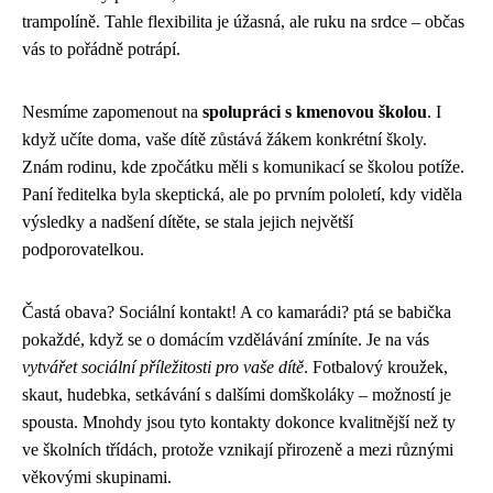
trampolíně. Tahle flexibilita je úžasná, ale ruku na srdce – občas
vás to pořádně potrápí.
Nesmíme zapomenout na
spolupráci s kmenovou školou
. I
když učíte doma, vaše dítě zůstává žákem konkrétní školy.
Znám rodinu, kde zpočátku měli s komunikací se školou potíže.
Paní ředitelka byla skeptická, ale po prvním pololetí, kdy viděla
výsledky a nadšení dítěte, se stala jejich největší
podporovatelkou.
Častá obava? Sociální kontakt! A co kamarádi? ptá se babička
pokaždé, když se o domácím vzdělávání zmíníte. Je na vás
vytvářet sociální příležitosti pro vaše dítě
. Fotbalový kroužek,
skaut, hudebka, setkávání s dalšími domškoláky – možností je
spousta. Mnohdy jsou tyto kontakty dokonce kvalitnější než ty
ve školních třídách, protože vznikají přirozeně a mezi různými
věkovými skupinami.