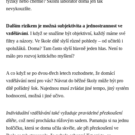
fyziky nebo chemie? Školní laboratoř doma jen tak
nevykouzlíte.
Dalším rizikem je možná subjektivita a jednostrannost ve
vzdělávání
. I když se snažíme být objektivní, každý máme své
filtry a názory. Ve škole dítě slyší různé pohledy – od učitelů i
spolužáků. Doma? Tam často slyší hlavně jeden hlas. Není to
málo pro rozvoj kritického myšlení?
A co když se po dvou-třech letech rozhodnete, že domácí
vzdělávání není pro vás? Návrat do běžné školy může být pro
dítě pořádný šok. Najednou musí zvládat jiné tempo, jiný systém
hodnocení, možná i jiné učivo.
Individuální vzdělávání také vyžaduje pravidelné přezkoušení
dítěte
, což není procházka růžovým sadem. Pamatuju si na jednu
holčičku, která se doma učila skvěle, ale při přezkoušení ve