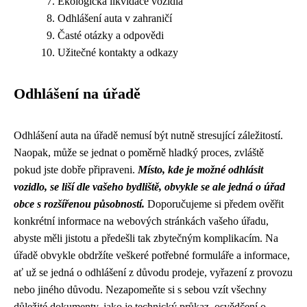
Ekologická likvidace vozidla
Odhlášení auta v zahraničí
Časté otázky a odpovědi
Užitečné kontakty a odkazy
Odhlášení na úřadě
Odhlášení auta na úřadě nemusí být nutně stresující záležitostí.
Naopak, může se jednat o poměrně hladký proces, zvláště
pokud jste dobře připraveni.
Místo, kde je možné odhlásit
vozidlo, se liší dle vašeho bydliště, obvykle se ale jedná o úřad
obce s rozšířenou působností.
Doporučujeme si předem ověřit
konkrétní informace na webových stránkách vašeho úřadu,
abyste měli jistotu a předešli tak zbytečným komplikacím. Na
úřadě obvykle obdržíte veškeré potřebné formuláře a informace,
ať už se jedná o odhlášení z důvodu prodeje, vyřazení z provozu
nebo jiného důvodu. Nezapomeňte si s sebou vzít všechny
důležité dokumenty, jako je technický průkaz, osvědčení o