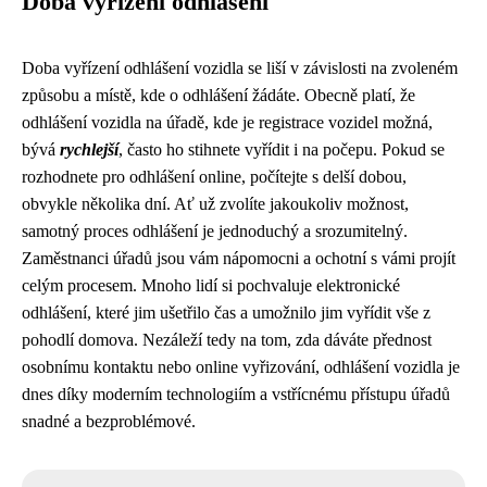
Doba vyřízení odhlášení
Doba vyřízení odhlášení vozidla se liší v závislosti na zvoleném
způsobu a místě, kde o odhlášení žádáte. Obecně platí, že
odhlášení vozidla na úřadě, kde je registrace vozidel možná,
bývá
rychlejší
, často ho stihnete vyřídit i na počepu. Pokud se
rozhodnete pro odhlášení online, počítejte s delší dobou,
obvykle několika dní. Ať už zvolíte jakoukoliv možnost,
samotný proces odhlášení je jednoduchý a srozumitelný.
Zaměstnanci úřadů jsou vám nápomocni a ochotní s vámi projít
celým procesem. Mnoho lidí si pochvaluje elektronické
odhlášení, které jim ušetřilo čas a umožnilo jim vyřídit vše z
pohodlí domova. Nezáleží tedy na tom, zda dáváte přednost
osobnímu kontaktu nebo online vyřizování, odhlášení vozidla je
dnes díky moderním technologiím a vstřícnému přístupu úřadů
snadné a bezproblémové.