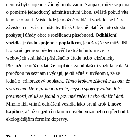
nemusí být spojeno s žádnými obavami. Naopak, může se jednat
o poměrně jednoduchý administrativní úkon, zvláště pokud víte,
kam se obrátit. Místo, kde je možné odhlásit vozidlo, se liší v
závislosti na vašem místě bydliště. Obecně platí, že tuto službu
poskytují úřady obce s rozšířenou působností.
Odhlášení
vozidla je často spojeno s poplatkem
, jehož výše se může lišit.
Doporučujeme si předem ověřit aktuální informace na
webových stránkách příslušného úřadu nebo telefonicky.
Přestože se může zdát, že poplatek za odhlášení vozidla je další
položkou na seznamu výdajů, je důležité si uvědomit, že se
jedná o jednorázový poplatek.
Tímto krokem získáváte jistotu, že
s vozidlem, které již nepoužíváte, nejsou spojeny žádné další
povinnosti, ať už se jedná o povinné ručení nebo silniční daň.
Mnoho lidí vnímá odhlášení vozidla jako první krok k
nové
kapitole
, ať už se jedná o koupi nového vozu nebo o přechod k
ekologičtějším formám dopravy.