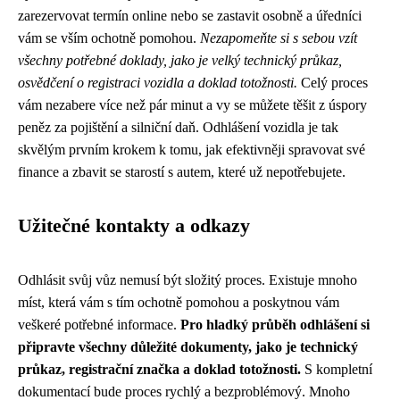
zarezervovat termín online nebo se zastavit osobně a úředníci
vám se vším ochotně pomohou.
Nezapomeňte si s sebou vzít
všechny potřebné doklady, jako je velký technický průkaz,
osvědčení o registraci vozidla a doklad totožnosti.
Celý proces
vám nezabere více než pár minut a vy se můžete těšit z úspory
peněz za pojištění a silniční daň. Odhlášení vozidla je tak
skvělým prvním krokem k tomu, jak efektivněji spravovat své
finance a zbavit se starostí s autem, které už nepotřebujete.
Užitečné kontakty a odkazy
Odhlásit svůj vůz nemusí být složitý proces. Existuje mnoho
míst, která vám s tím ochotně pomohou a poskytnou vám
veškeré potřebné informace.
Pro hladký průběh odhlášení si
připravte všechny důležité dokumenty, jako je technický
průkaz, registrační značka a doklad totožnosti.
S kompletní
dokumentací bude proces rychlý a bezproblémový. Mnoho