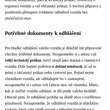
registraci vozidla a váš občanský průkaz. S trochou přípravy a
pozitivním přístupem zvládnete odhlášení vozidla bez
zbytečných obav.
Potřebné dokumenty k odhlášení
Pro hladké odhlášení vašeho vozidla je důležité mít připravené
všechny potřebné dokumenty. Nezapomeňte si s sebou vzít
velký technický průkaz
, který slouží jako doklad o vlastnictví
vozidla. Dále budete potřebovat
doklad totožnosti
, ať už se
jedná o občanský průkaz nebo cestovní pas. Pokud nejste
vlastníkem vozidla, ale odhlašujete ho v zastoupení,
nezapomeňte si s sebou vzít i plnou moc od vlastníka. Místo,
kde je možné vozidlo odhlásit, se liší podle vašeho bydliště.
Obecně platí, že odhlášení probíhá na úřadě obce s rozšířenou
působností. Nezapomeňte, že odhlášení vozidla je důležitým
krokem, který vám ušetří starosti a případné komplikace v