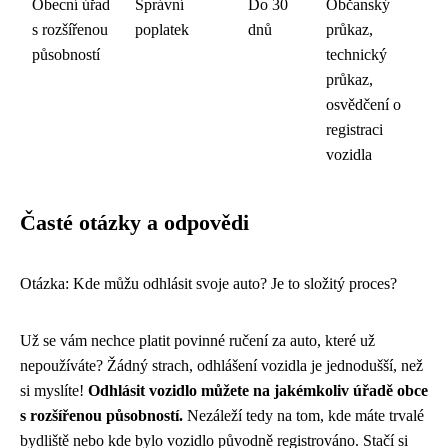
Obecní úřad
Správní
Do 30
Občanský
s rozšířenou
poplatek
dnů
průkaz,
působností
technický
průkaz,
osvědčení o
registraci
vozidla
Časté otázky a odpovědi
Otázka: Kde můžu odhlásit svoje auto? Je to složitý proces?
Už se vám nechce platit povinné ručení za auto, které už
nepoužíváte? Žádný strach, odhlášení vozidla je jednodušší, než
si myslíte!
Odhlásit vozidlo můžete na jakémkoliv úřadě obce
s rozšířenou působností.
Nezáleží tedy na tom, kde máte trvalé
bydliště nebo kde bylo vozidlo původně registrováno. Stačí si