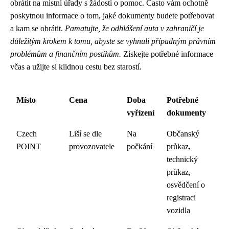
obrátit na místní úřady s žádostí o pomoc. Často vám ochotně
poskytnou informace o tom, jaké dokumenty budete potřebovat
a kam se obrátit.
Pamatujte, že odhlášení auta v zahraničí je
důležitým krokem k tomu, abyste se vyhnuli případným právním
problémům a finančním postihům.
Získejte potřebné informace
včas a užijte si klidnou cestu bez starostí.
Místo
Cena
Doba
Potřebné
vyřízení
dokumenty
Czech
Liší se dle
Na
Občanský
POINT
provozovatele
počkání
průkaz,
technický
průkaz,
osvědčení o
registraci
vozidla