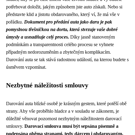
potřebovat doložit, jakým způsobem jste auto získali. Nebo si
představte klid a jistotu obdarovaného, který ví, že má vše v
pořádku.
Dokument pro předání auta jako daru je pak
pomyslnou třešničkou na dortu, která stvrzuje vaše dobré
úmysly a usnadňuje celý proces.
Díky jasně stanoveným
podmínkám a transparentnosti celého procesu se vyhnete
případným nedorozuměním a zbytečným komplikacím.
Darování auta se tak stává radostnou událostí, na kterou budete s
úsměvem vzpomínat.
Nezbytné náležitosti smlouvy
Darování auta blízké osobě je krásným gestem, které potěší obě
strany. Aby vše proběhlo hladce a v souladu se zákonem, je
důležité věnovat pozornost nezbytným náležitostem darovací
smlouvy.
Darovací smlouva musí být sepsána písemně a
podepsána oběma stranami, tedy dárcem i obdarovaným.