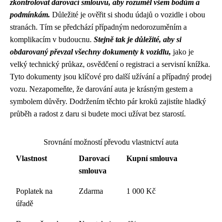
zkontrolovat darovací smlouvu, aby rozuměl všem bodům a
podmínkám.
Důležité je ověřit si shodu údajů o vozidle i obou
stranách. Tím se předchází případným nedorozuměním a
komplikacím v budoucnu.
Stejně tak je důležité, aby si
obdarovaný převzal všechny dokumenty k vozidlu,
jako je
velký technický průkaz, osvědčení o registraci a servisní knížka.
Tyto dokumenty jsou klíčové pro další užívání a případný prodej
vozu. Nezapomeňte, že darování auta je krásným gestem a
symbolem důvěry. Dodržením těchto pár kroků zajistíte hladký
průběh a radost z daru si budete moci užívat bez starostí.
Srovnání možností převodu vlastnictví auta
Vlastnost
Darovací
Kupní smlouva
smlouva
Poplatek na
Zdarma
1 000 Kč
úřadě