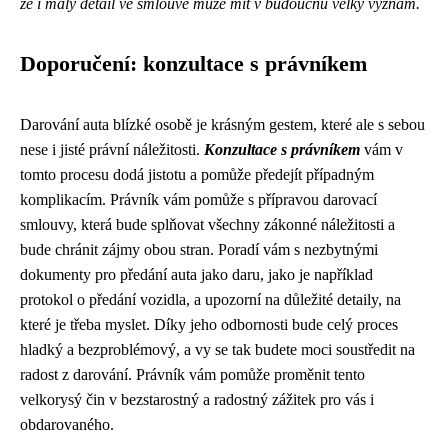
že i malý detail ve smlouvě může mít v budoucnu velký význam.
Doporučení: konzultace s právníkem
Darování auta blízké osobě je krásným gestem, které ale s sebou
nese i jisté právní náležitosti.
Konzultace s právníkem
vám v
tomto procesu dodá jistotu a pomůže předejít případným
komplikacím. Právník vám pomůže s přípravou darovací
smlouvy, která bude splňovat všechny zákonné náležitosti a
bude chránit zájmy obou stran. Poradí vám s nezbytnými
dokumenty pro předání auta jako daru, jako je například
protokol o předání vozidla, a upozorní na důležité detaily, na
které je třeba myslet. Díky jeho odbornosti bude celý proces
hladký a bezproblémový, a vy se tak budete moci soustředit na
radost z darování. Právník vám pomůže proměnit tento
velkorysý čin v bezstarostný a radostný zážitek pro vás i
obdarovaného.