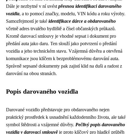
Dále je nezbytné v ní uvést
přesnou identifikaci darovaného
vozidla
, a to pomocí značky, modelu, VIN kódu a roku výroby.
Samozřejmostí je také
identifikace dárce a obdarovaného
včetně adres trvalého bydliště a čísel občanských průkazů.
Kromě darovací smlouvy je vhodné sepsat i dokument pro
předání auta jako daru. Ten slouží jako potvrzení o předání
vozidla a jeho technickém stavu. Vzájemná důvěra a otevřená
komunikace jsou klíčem k bezproblémovému darování auta.
Správně sepsané dokumenty pak zajistí klid na duši a radost z
darování na obou stranách.
Popis darovaného vozidla
Darované vozidlo představuje pro obdarovaného nejen
praktický prostředek k usnadnění každodenního života, ale také
symbol štědrosti a vzájemné důvěry.
Pečlivý popis darovaného
vozidla v darovací smlouvě
je proto klíčový pro hladký průběh