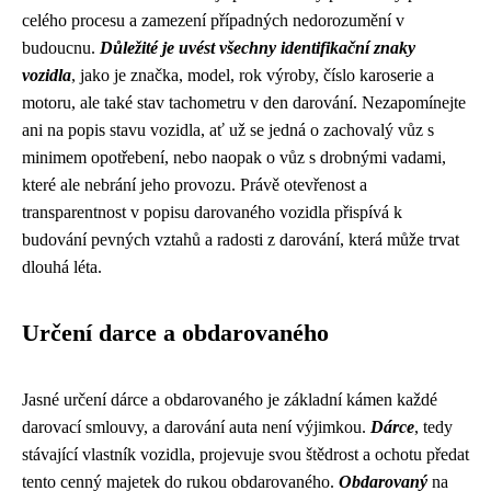
celého procesu a zamezení případných nedorozumění v
budoucnu.
Důležité je uvést všechny identifikační znaky
vozidla
, jako je značka, model, rok výroby, číslo karoserie a
motoru, ale také stav tachometru v den darování. Nezapomínejte
ani na popis stavu vozidla, ať už se jedná o zachovalý vůz s
minimem opotřebení, nebo naopak o vůz s drobnými vadami,
které ale nebrání jeho provozu. Právě otevřenost a
transparentnost v popisu darovaného vozidla přispívá k
budování pevných vztahů a radosti z darování, která může trvat
dlouhá léta.
Určení darce a obdarovaného
Jasné určení dárce a obdarovaného je základní kámen každé
darovací smlouvy, a darování auta není výjimkou.
Dárce
, tedy
stávající vlastník vozidla, projevuje svou štědrost a ochotu předat
tento cenný majetek do rukou obdarovaného.
Obdarovaný
na