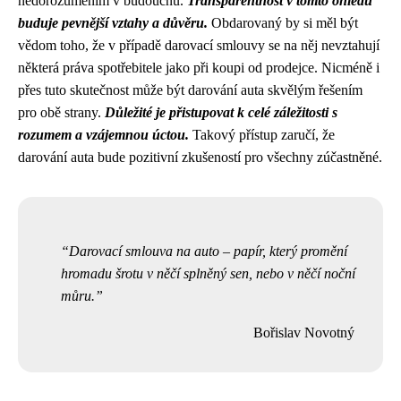
nedorozuměním v budoucnu.
Transparentnost v tomto ohledu
buduje pevnější vztahy a důvěru.
Obdarovaný by si měl být
vědom toho, že v případě darovací smlouvy se na něj nevztahují
některá práva spotřebitele jako při koupi od prodejce. Nicméně i
přes tuto skutečnost může být darování auta skvělým řešením
pro obě strany.
Důležité je přistupovat k celé záležitosti s
rozumem a vzájemnou úctou.
Takový přístup zaručí, že
darování auta bude pozitivní zkušeností pro všechny zúčastněné.
Darovací smlouva na auto – papír, který promění
hromadu šrotu v něčí splněný sen, nebo v něčí noční
můru.
Bořislav Novotný