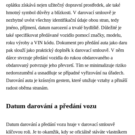
oplátku získává nejen užitečný dopravní prostředek, ale také
hmotný symbol důvěry a blízkosti. V darovací smlouvě je
nezbytné uvést všechny identifikační údaje obou stran, tedy
jméno, příjmení, datum narození a trvalé bydliště. Důležité je
také specifikovat předávané vozidlo pomocí značky, modelu,
roku výroby a VIN kódu. Dokument pro předání auta jako daru
pak slouží jako praktický doplněk k darovací smlouvě. V něm
dárce stvrzuje předání vozidla do rukou obdarovaného a
obdarovaný potvrzuje jeho převzetí. Tím se minimalizuje riziko
nedorozumění a usnadňuje se případné vyřizování na úřadech.
Darování auta je krásným gestem, které utužuje vztahy a přináší
radost oběma stranám.
Datum darování a předání vozu
Datum darování a předání vozu hraje v darovací smlouvě
klíčovou roli. Je to okamžik, kdy se oficiálně stáváte vlastníkem