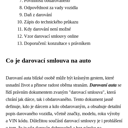
Povinnosti obdarovaného
Odpovědnost za vady vozidla
Daň z darování
Zápis do technického průkazu
Kdy darování není možné
Vzor darovací smlouvy online
Doporučení: konzultace s právníkem
Co je darovací smlouva na auto
Darovaní auta blízké osobě může být krásným gestem, které
usnadní život a přinese radost oběma stranám.
Darovaní auta
se
řídí právním dokumentem zvaným "darovací smlouva", která
chrání jak dárce, tak i obdarovaného. Tento dokument jasně
definuje, kdo je dárcem a kdo obdarovaným, a obsahuje detailní
popis darovaného vozidla, včetně značky, modelu, roku výroby
a VIN kódu. Důležitou součástí darovací smlouvy je i prohlášení
o tom, že je vůz darován dobrovolně a bez nároku na