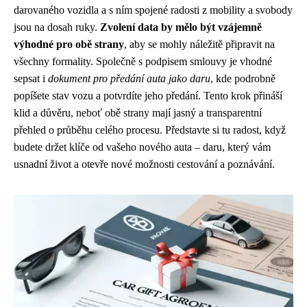
darovaného vozidla a s ním spojené radosti z mobility a svobody
jsou na dosah ruky.
Zvolení data by mělo být vzájemně
výhodné pro obě strany
, aby se mohly náležitě připravit na
všechny formality. Společně s podpisem smlouvy je vhodné
sepsat i
dokument pro předání auta jako daru
, kde podrobně
popíšete stav vozu a potvrdíte jeho předání. Tento krok přináší
klid a důvěru, neboť obě strany mají jasný a transparentní
přehled o průběhu celého procesu. Představte si tu radost, když
budete držet klíče od vašeho nového auta – daru, který vám
usnadní život a otevře nové možnosti cestování a poznávání.