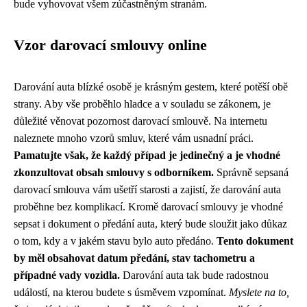
bude vyhovovat všem zúčastněným stranám.
Vzor darovací smlouvy online
Darování auta blízké osobě je krásným gestem, které potěší obě
strany. Aby vše proběhlo hladce a v souladu se zákonem, je
důležité věnovat pozornost darovací smlouvě. Na internetu
naleznete mnoho vzorů smluv, které vám usnadní práci.
Pamatujte však, že každý případ je jedinečný a je vhodné
zkonzultovat obsah smlouvy s odborníkem.
Správně sepsaná
darovací smlouva vám ušetří starosti a zajistí, že darování auta
proběhne bez komplikací. Kromě darovací smlouvy je vhodné
sepsat i dokument o předání auta, který bude sloužit jako důkaz
o tom, kdy a v jakém stavu bylo auto předáno.
Tento dokument
by měl obsahovat datum předání, stav tachometru a
případné vady vozidla.
Darování auta tak bude radostnou
událostí, na kterou budete s úsměvem vzpomínat.
Myslete na to,