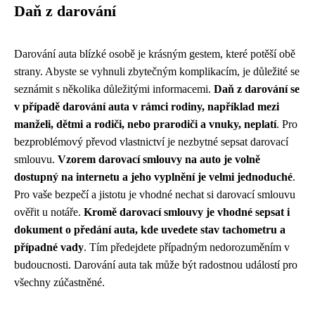
Daň z darování
Darování auta blízké osobě je krásným gestem, které potěší obě
strany. Abyste se vyhnuli zbytečným komplikacím, je důležité se
seznámit s několika důležitými informacemi.
Daň z darování se
v případě darování auta v rámci rodiny, například mezi
manželi, dětmi a rodiči, nebo prarodiči a vnuky, neplatí
. Pro
bezproblémový převod vlastnictví je nezbytné sepsat darovací
smlouvu.
Vzorem darovací smlouvy na auto je volně
dostupný na internetu a jeho vyplnění je velmi jednoduché
.
Pro vaše bezpečí a jistotu je vhodné nechat si darovací smlouvu
ověřit u notáře.
Kromě darovací smlouvy je vhodné sepsat i
dokument o předání auta, kde uvedete stav tachometru a
případné vady
. Tím předejdete případným nedorozuměním v
budoucnosti. Darování auta tak může být radostnou událostí pro
všechny zúčastněné.