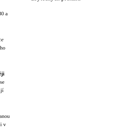
30 a
ce
ého
ji
 se
jí
vanou
i v