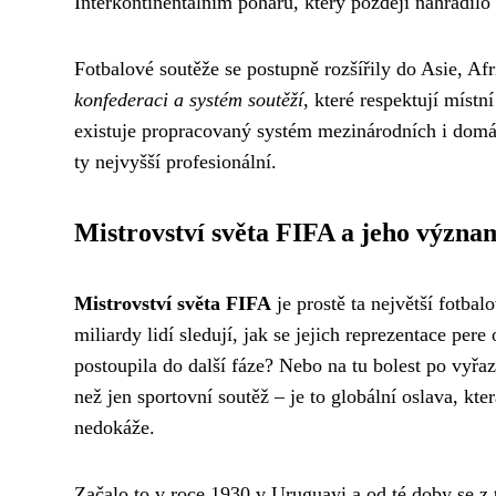
Interkontinentálním poháru, který později nahradilo
Fotbalové soutěže se postupně rozšířily do Asie, Af
konfederaci a systém soutěží
, které respektují míst
existuje propracovaný systém mezinárodních i domá
ty nejvyšší profesionální.
Mistrovství světa FIFA a jeho význa
Mistrovství světa FIFA
je prostě ta největší fotbal
miliardy lidí sledují, jak se jejich reprezentace per
postoupila do další fáze? Nebo na tu bolest po vyřa
než jen sportovní soutěž – je to globální oslava, kt
nedokáže.
Začalo to v roce 1930 v Uruguayi a od té doby se z 