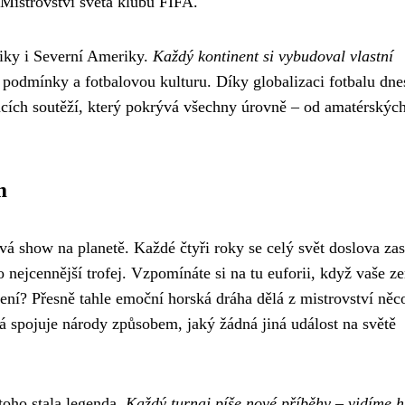
 Mistrovství světa klubů FIFA.
riky i Severní Ameriky.
Každý kontinent si vybudoval vlastní
ní podmínky a fotbalovou kulturu. Díky globalizaci fotbalu dne
cích soutěží, který pokrývá všechny úrovně – od amatérských
m
ová show na planetě. Každé čtyři roky se celý svět doslova zas
e o nejcennější trofej. Vzpomínáte si na tu euforii, když vaše z
zení? Přesně tahle emoční horská dráha dělá z mistrovství něc
erá spojuje národy způsobem, jaký žádná jiná událost na světě
toho stala legenda.
Každý turnaj píše nové příběhy – vidíme h