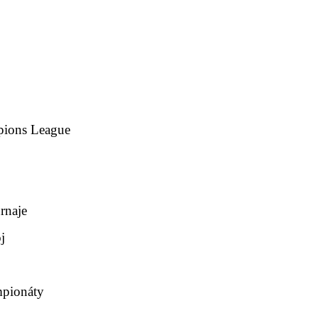
pions League
rnaje
j
mpionáty