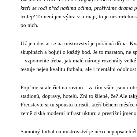
kteří se rodí před našima očima, prožíváme drama 
trofej? To není jen výhra v turnaji, to je nesmrtelno
po nich.
Už jen dostat se na mistrovství je pořádná dřina. Kv
skupinách a bojují o každý bod. Je to maraton, ne s
– vzpomeňte třeba, jak malé národy rozehrály velké f
testuje nejen kvalitu fotbalu, ale i mentální odolnos
Pojďme si ale říct na rovinu – za tím vším jsou i o
stadionů, dopravy, hotelů. Zní to šíleně, že? Ale tak
Představte si tu spoustu turistů, kteří během měsíce
země získá moderní infrastrukturu a prestižní jméno
Samotný fotbal na mistrovství je něco nepopsatelné