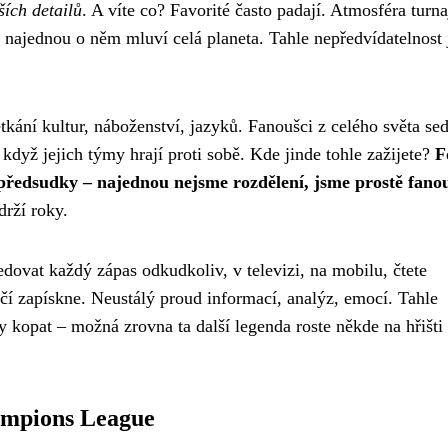
ích detailů
. A víte co? Favorité často padají. Atmosféra turna
a najednou o něm mluví celá planeta. Tahle nepředvídatelnost 
etkání kultur, náboženství, jazyků. Fanoušci z celého světa sed
 když jejich týmy hrají proti sobě. Kde jinde tohle zažijete?
F
předsudky – najednou nejsme rozdělení, jsme prostě fanou
drží roky.
edovat každý zápas odkudkoliv, v televizi, na mobilu, čtete
dčí zapískne. Neustálý proud informací, analýz, emocí. Tahle
ly kopat – možná zrovna ta další legenda roste někde na hřišti
ampions League