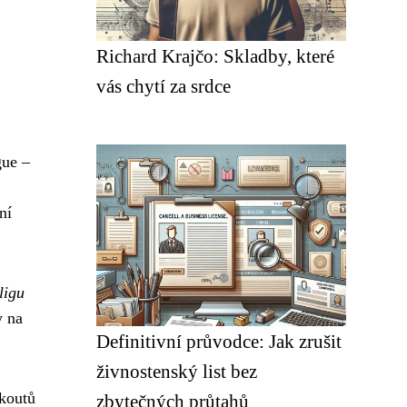
Richard Krajčo: Skladby, které
vás chytí za srdce
gue –
ní
ligu
y na
Definitivní průvodce: Jak zrušit
živnostenský list bez
 koutů
zbytečných průtahů