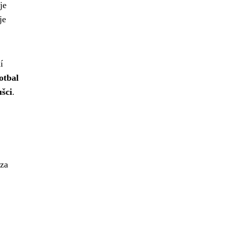
je
je
í
otbal
šci
.
 za