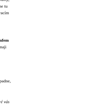
ne tu
eracím
umfem
naji
opadne,
ré vás