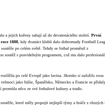
u a jejich kořeny sahají až do devatenáctého století.
První
v roce 1888
, kdy dvanáct klubů dalo dohromady Football Lea
é soutěže po celém světě. Tehdy se fotbal proměnil z
ou soutěž s pravidelným programem, což mu dalo profesionál
rozšířila po celé Evropě jako lavina.
Skotsko si založilo svou 
é velmoci jako Itálie, Španělsko, Německo a Francie se přidal
 promítla něco ze své fotbalové kultury a tradic.
 soutěže, které měly propojit nejlepší týmy a hráče z různých