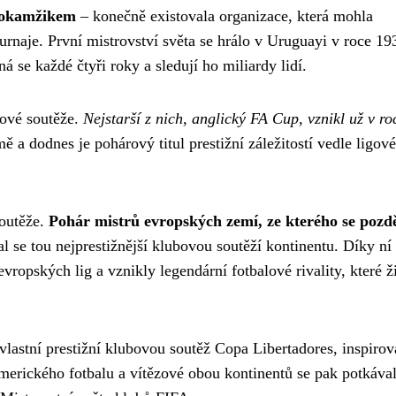
m okamžikem
– konečně existovala organizace, která mohla
urnaje. První mistrovství světa se hrálo v Uruguayi v roce 19
ná se každé čtyři roky a sledují ho miliardy lidí.
rové soutěže.
Nejstarší z nich, anglický FA Cup, vznikl už v ro
mě a dodnes je pohárový titul prestižní záležitostí vedle ligov
soutěže.
Pohár mistrů evropských zemí, ze kterého se pozdě
tal se tou nejprestižnější klubovou soutěží kontinentu. Díky ní
ropských lig a vznikly legendární fotbalové rivality, které ži
 vlastní prestižní klubovou soutěž Copa Libertadores, inspiro
erického fotbalu a vítězové obou kontinentů se pak potkával