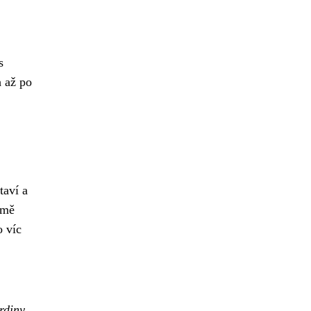
s
 až po
taví a
emě
o víc
rdiny,