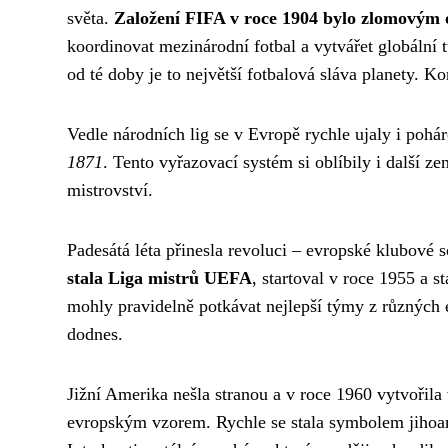
světa.
Založení FIFA v roce 1904 bylo zlomový
koordinovat mezinárodní fotbal a vytvářet globální t
od té doby je to největší fotbalová sláva planety. Ko
Vedle národních lig se v Evropě rychle ujaly i pohá
1871
. Tento vyřazovací systém si oblíbily i další ze
mistrovství.
Padesátá léta přinesla revoluci – evropské klubové 
stala Liga mistrů UEFA
, startoval v roce 1955 a s
mohly pravidelně potkávat nejlepší týmy z různých ev
dodnes.
Jižní Amerika nešla stranou a v roce 1960 vytvořila
evropským vzorem. Rychle se stala symbolem jihoam