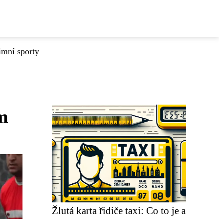
imní sporty
ým
Žlutá karta řidiče taxi: Co to je a