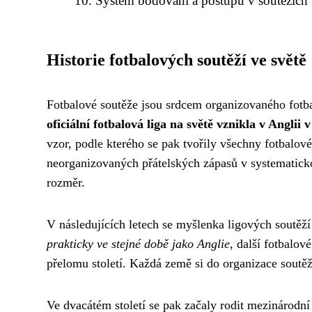
Systém bodování a postupu v soutěžích
Historie fotbalových soutěží ve světě
Fotbalové soutěže jsou srdcem organizovaného fotbal
oficiální fotbalová liga na světě vznikla v Anglii 
vzor, podle kterého se pak tvořily všechny fotbalov
neorganizovaných přátelských zápasů v systematick
rozměr.
V následujících letech se myšlenka ligových soutěží 
prakticky ve stejné době jako Anglie
, další fotbalov
přelomu století. Každá země si do organizace soutěží
Ve dvacátém století se pak začaly rodit mezinárodní