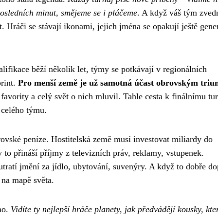
posledních minut, smějeme se i pláčeme
. A když váš tým zved
st. Hráči se stávají ikonami, jejich jména se opakují ještě gen
alifikace běží několik let, týmy se potkávají v regionálních
print.
Pro menší země je už samotná účast obrovským tri
avority a celý svět o nich mluvil. Tahle cesta k finálnímu tur
t celého týmu.
brovské peníze. Hostitelská země musí investovat miliardy do
y to přináší příjmy z televizních práv, reklamy, vstupenek.
 utratí jmění za jídlo, ubytování, suvenýry. A když to dobře d
 na mapě světa.
ho.
Vidíte ty nejlepší hráče planety, jak předvádějí kousky, kte