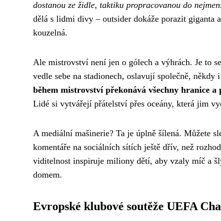
dostanou ze židle, taktiku propracovanou do nejmenš
dělá s lidmi divy – outsider dokáže porazit giganta 
kouzelná.
Ale mistrovství není jen o gólech a výhrách. Je to s
vedle sebe na stadionech, oslavují společně, někdy i
během mistrovství překonává všechny hranice a 
Lidé si vytvářejí přátelství přes oceány, která jim vy
A mediální mašinerie? Ta je úplně šílená. Můžete sl
komentáře na sociálních sítích ještě dřív, než rozho
viditelnost inspiruje miliony dětí, aby vzaly míč a š
domem.
Evropské klubové soutěže UEFA Ch