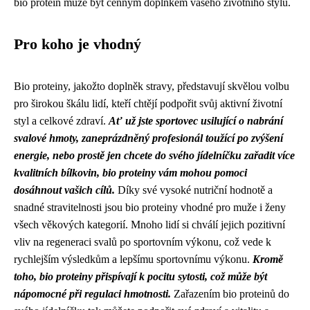
bio protein může být cenným doplňkem vašeho životního stylu.
Pro koho je vhodný
Bio proteiny, jakožto doplněk stravy, představují skvělou volbu
pro širokou škálu lidí, kteří chtějí podpořit svůj aktivní životní
styl a celkové zdraví.
Ať už jste sportovec usilující o nabrání
svalové hmoty, zaneprázdněný profesionál toužící po zvýšení
energie, nebo prostě jen chcete do svého jídelníčku zařadit více
kvalitních bílkovin, bio proteiny vám mohou pomoci
dosáhnout vašich cílů.
Díky své vysoké nutriční hodnotě a
snadné stravitelnosti jsou bio proteiny vhodné pro muže i ženy
všech věkových kategorií. Mnoho lidí si chválí jejich pozitivní
vliv na regeneraci svalů po sportovním výkonu, což vede k
rychlejším výsledkům a lepšímu sportovnímu výkonu.
Kromě
toho, bio proteiny přispívají k pocitu sytosti, což může být
nápomocné při regulaci hmotnosti.
Zařazením bio proteinů do