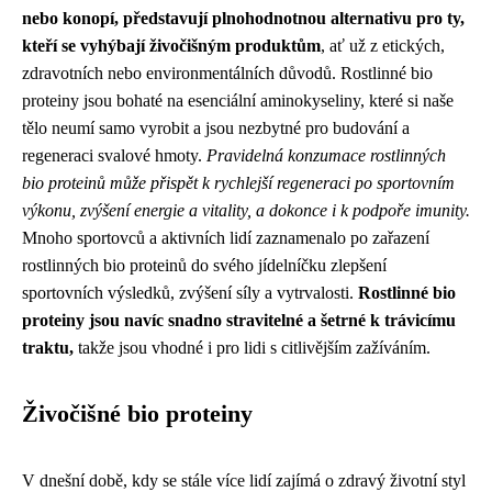
nebo konopí, představují plnohodnotnou alternativu pro ty,
kteří se vyhýbají živočišným produktům
, ať už z etických,
zdravotních nebo environmentálních důvodů. Rostlinné bio
proteiny jsou bohaté na esenciální aminokyseliny, které si naše
tělo neumí samo vyrobit a jsou nezbytné pro budování a
regeneraci svalové hmoty.
Pravidelná konzumace rostlinných
bio proteinů může přispět k rychlejší regeneraci po sportovním
výkonu, zvýšení energie a vitality, a dokonce i k podpoře imunity.
Mnoho sportovců a aktivních lidí zaznamenalo po zařazení
rostlinných bio proteinů do svého jídelníčku zlepšení
sportovních výsledků, zvýšení síly a vytrvalosti.
Rostlinné bio
proteiny jsou navíc snadno stravitelné a šetrné k trávicímu
traktu,
takže jsou vhodné i pro lidi s citlivějším zažíváním.
Živočišné bio proteiny
V dnešní době, kdy se stále více lidí zajímá o zdravý životní styl