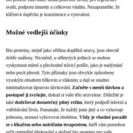
svalů, podporu imunity a celkovou vitalitu. Nezapomeňte, že
klíčem k úspěchu je konzistence a vytrvalost.
Možné vedlejší účinky
Bio proteiny, stejně jako většina doplňků stravy, jsou obecně
dobře snášeny. Nicméně, u některých jedinců se mohou
vyskytnout mírné a přechodné trávicí potíže, jako je nadýmání
nebo pocit plnosti. Tyto příznaky jsou obvykle způsobeny
vysokým obsahem bílkovin a vlákniny a dají se snadno
minimalizovat úpravou dávkování.
Začněte s menší dávkou a
postupně ji zvyšujte
, dokud si vaše tělo nezvykne. Důležité je
také
dodržovat dostatečný pitný režim
, který podpoří trávení a
vstřebávání živin. Pamatujte, že každý jsme jiný a co vyhovuje
jednomu, nemusí vyhovovat druhému.
Vždy je vhodné poradit
se s lékařem nebo nutričním terapeutem
, kteří vám pomohou
určit optimální dávkování a složení bio proteinu pro vaše