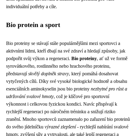
individuální potřeby a cíle.
Bio protein a sport
Bio proteiny se stávají stále populárnějšími mezi sportovci a
aktivními lidmi, kteří dbají na své zdraví a hledají způsoby, jak
podpořit svůj výkon a regeneraci.
Bio proteiny
, ať už ve formě
syrovátkového, rostlinného nebo hrachového proteinu,
představují
skvělý doplněk stravy
, který pomáhá dosahovat
vytyčených cílů. Díky své vysoké biologické hodnotě a obsahu
esenciálních aminokyselin jsou bio proteiny
nezbytné pro růst a
udržování svalové hmoty
, což je klíčové pro sportovní
výkonnost i celkovou fyzickou kondici. Navíc přispívají k
rychlejší regeneraci po náročném tréninku a snižují riziko
zranění. Mnoho sportovců zaznamenalo po zařazení bio proteinů
do svého jídelníčku
výrazné zlepšení
- rychlejší nabírání svalové
hmoty, zvýšení síly a vytrvalosti, ale také lepší regeneraci a