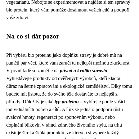
vegetariánů. Nebojte se experimentovat a najděte si ten správný
bio protein, který vám pomůže dosáhnout vašich cílů a podpoří
vaše zdraví.
Na co si dát pozor
Při výběru bio proteinu jako doplňku stravy je dobré mít na
paměti pár věcí, které vám zaručí tu nejlepší možnou zkušenost.
V první řadě se zaměřte na
původ a kvalitu surovin
.
Vyhledávejte produkty od ověřených výrobců, kteří kladou
důraz na šetrné zpracování a ekologické zemědělství. Díky tomu
budete mít jistotu, že do svého těla dostáváte to nejlepší z
přírody. Důležitý je také
typ proteinu
– vybírejte podle vašich
individuálních potřeb a cílů. Ať už se jedná o podporu růstu
svalové hmoty, regeneraci po sportovním výkonu, nebo
doplnění bílkovin v rámci zdravého životního stylu, na trhu
existuje široká škála produktů, ze kterých si vybere každý.