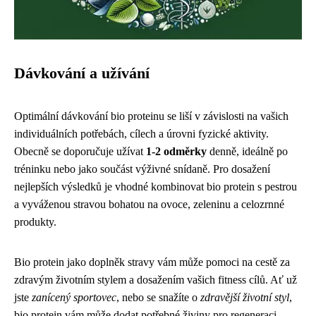
Dávkování a užívání
Optimální dávkování bio proteinu se liší v závislosti na vašich
individuálních potřebách, cílech a úrovni fyzické aktivity.
Obecně se doporučuje užívat
1-2 odměrky
denně, ideálně po
tréninku nebo jako součást výživné snídaně. Pro dosažení
nejlepších výsledků je vhodné kombinovat bio protein s pestrou
a vyváženou stravou bohatou na ovoce, zeleninu a celozrnné
produkty.
Bio protein jako doplněk stravy vám může pomoci na cestě za
zdravým životním stylem a dosažením vašich fitness cílů. Ať už
jste
zanícený sportovec
, nebo se snažíte o
zdravější životní styl
,
bio protein vám může dodat potřebné živiny pro regeneraci