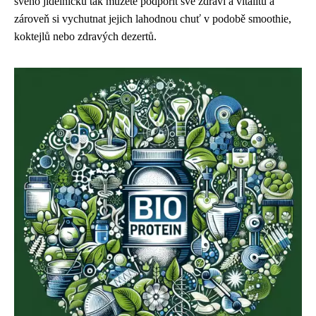
svého jídelníčku tak můžete podpořit své zdraví a vitalitu a
zároveň si vychutnat jejich lahodnou chuť v podobě smoothie,
koktejlů nebo zdravých dezertů.