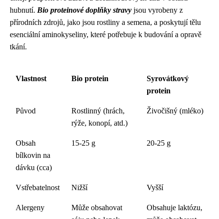
hubnutí.
Bio proteinové doplňky stravy
jsou vyrobeny z
přírodních zdrojů, jako jsou rostliny a semena, a poskytují tělu
esenciální aminokyseliny, které potřebuje k budování a opravě
tkání.
Vlastnost
Bio protein
Syrovátkový
protein
Původ
Rostlinný (hrách,
Živočišný (mléko)
rýže, konopí, atd.)
Obsah
15-25 g
20-25 g
bílkovin na
dávku (cca)
Vstřebatelnost
Nižší
Vyšší
Alergeny
Může obsahovat
Obsahuje laktózu,