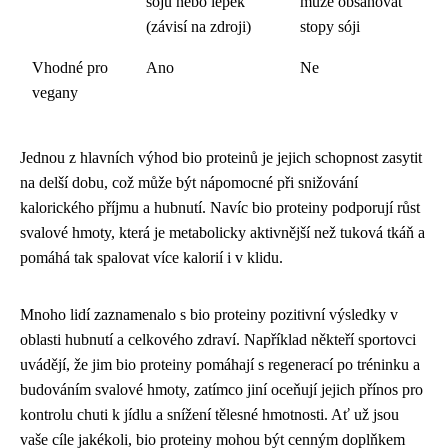
sóju nebo lepek
může obsahovat
(závisí na zdroji)
stopy sóji
Vhodné pro
Ano
Ne
vegany
Jednou z hlavních výhod bio proteinů je jejich schopnost zasytit
na delší dobu, což může být nápomocné při snižování
kalorického příjmu a hubnutí. Navíc bio proteiny podporují růst
svalové hmoty, která je metabolicky aktivnější než tuková tkáň a
pomáhá tak spalovat více kalorií i v klidu.
Mnoho lidí zaznamenalo s bio proteiny pozitivní výsledky v
oblasti hubnutí a celkového zdraví. Například někteří sportovci
uvádějí, že jim bio proteiny pomáhají s regenerací po tréninku a
budováním svalové hmoty, zatímco jiní oceňují jejich přínos pro
kontrolu chuti k jídlu a snížení tělesné hmotnosti. Ať už jsou
vaše cíle jakékoli, bio proteiny mohou být cenným doplňkem