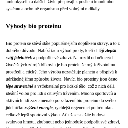
aminokyselin a dalších živin přispívají k posílení imunitního
systému a ochraně organismu před volnými radikály.
Výhody bio proteinu
Bio protein se stává stále populárnějším doplňkem stravy, a to z
dobrého důvodu. Nabízí řadu výhod pro ty, kteří chtějí
zlepšit
svůj jídelníček
a podpořit své zdraví. Na rozdíl od některých
živočišných zdrojů bílkovin je bio protein šetrný k životnímu
prostředí a etický. Jeho výroba nezatěžuje planetu a přispívá k
udržitelnějšímu způsobu života. Navíc, bio proteiny jsou často
lépe stravitelné
a vstřebatelné pro lidské tělo, což z nich dělá
ideální volbu pro lidi s citlivým trávením. Mnoho sportovců a
aktivních lidí zaznamenalo po zařazení bio proteinu do svého
jídelníčku
zvýšení energie
, rychlejší regeneraci po tréninku a
celkově lepší sportovní výkon. Ať už se snažíte budovat
svalovou hmotu, zhubnout nebo jednoduše podpořit své zdraví,