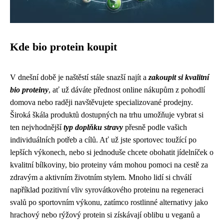
Kde bio protein koupit
V dnešní době je naštěstí stále snazší najít a
zakoupit si kvalitní
bio proteiny
, ať už dáváte přednost online nákupům z pohodlí
domova nebo raději navštěvujete specializované prodejny.
Široká škála produktů dostupných na trhu umožňuje vybrat si
ten nejvhodnější
typ doplňku stravy
přesně podle vašich
individuálních potřeb a cílů. Ať už jste sportovec toužící po
lepších výkonech, nebo si jednoduše chcete obohatit jídelníček o
kvalitní bílkoviny, bio proteiny vám mohou pomoci na cestě za
zdravým a aktivním životním stylem. Mnoho lidí si chválí
například pozitivní vliv syrovátkového proteinu na regeneraci
svalů po sportovním výkonu, zatímco rostlinné alternativy jako
hrachový nebo rýžový protein si získávají oblibu u veganů a