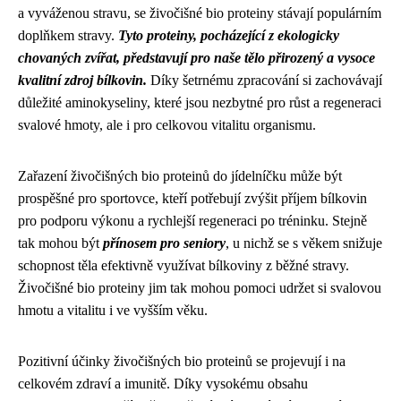
a vyváženou stravu, se živočišné bio proteiny stávají populárním
doplňkem stravy.
Tyto proteiny, pocházející z ekologicky
chovaných zvířat, představují pro naše tělo přirozený a vysoce
kvalitní zdroj bílkovin.
Díky šetrnému zpracování si zachovávají
důležité aminokyseliny, které jsou nezbytné pro růst a regeneraci
svalové hmoty, ale i pro celkovou vitalitu organismu.
Zařazení živočišných bio proteinů do jídelníčku může být
prospěšné pro sportovce, kteří potřebují zvýšit příjem bílkovin
pro podporu výkonu a rychlejší regeneraci po tréninku. Stejně
tak mohou být
přínosem pro seniory
, u nichž se s věkem snižuje
schopnost těla efektivně využívat bílkoviny z běžné stravy.
Živočišné bio proteiny jim tak mohou pomoci udržet si svalovou
hmotu a vitalitu i ve vyšším věku.
Pozitivní účinky živočišných bio proteinů se projevují i na
celkovém zdraví a imunitě. Díky vysokému obsahu