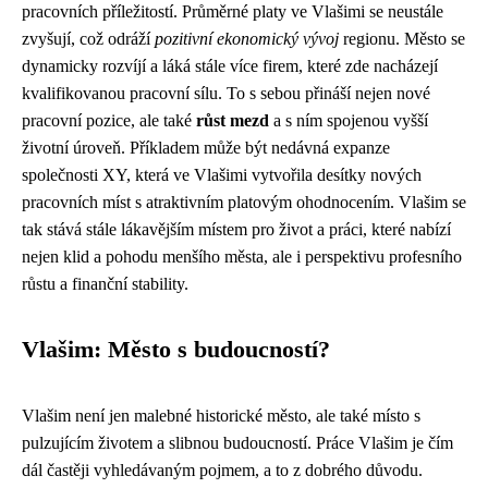
pracovních příležitostí. Průměrné platy ve Vlašimi se neustále
zvyšují, což odráží
pozitivní ekonomický vývoj
regionu. Město se
dynamicky rozvíjí a láká stále více firem, které zde nacházejí
kvalifikovanou pracovní sílu. To s sebou přináší nejen nové
pracovní pozice, ale také
růst mezd
a s ním spojenou vyšší
životní úroveň. Příkladem může být nedávná expanze
společnosti XY, která ve Vlašimi vytvořila desítky nových
pracovních míst s atraktivním platovým ohodnocením. Vlašim se
tak stává stále lákavějším místem pro život a práci, které nabízí
nejen klid a pohodu menšího města, ale i perspektivu profesního
růstu a finanční stability.
Vlašim: Město s budoucností?
Vlašim není jen malebné historické město, ale také místo s
pulzujícím životem a slibnou budoucností. Práce Vlašim je čím
dál častěji vyhledávaným pojmem, a to z dobrého důvodu.