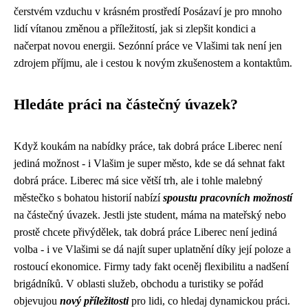
čerstvém vzduchu v krásném prostředí Posázaví je pro mnoho
lidí vítanou změnou a příležitostí, jak si zlepšit kondici a
načerpat novou energii. Sezónní práce ve Vlašimi tak není jen
zdrojem příjmu, ale i cestou k novým zkušenostem a kontaktům.
Hledáte práci na částečný úvazek?
Když koukám na nabídky práce, tak
dobrá práce Liberec
není
jediná možnost - i Vlašim je super město, kde se dá sehnat fakt
dobrá práce. Liberec má sice větší trh, ale i tohle malebný
městečko s bohatou historií nabízí
spoustu pracovních možností
na částečný úvazek. Jestli jste student, máma na mateřský nebo
prostě chcete přivýdělek, tak dobrá práce Liberec není jediná
volba - i ve Vlašimi se dá najít super uplatnění díky její poloze a
rostoucí ekonomice. Firmy tady fakt oceněj flexibilitu a nadšení
brigádníků. V oblasti služeb, obchodu a turistiky se pořád
objevujou
nový příležitosti
pro lidi, co hledaj dynamickou práci.