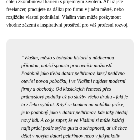
chtějí zkombinovat kariéru s příjemným životem. Ať už jste
freelancer, pracujete na dálku pro firmu v jiném městě, nebo
rozjíždíte vlastní podnikání, Vlašim vám může poskytnout
vhodné zázemí a inspirativní prostředí pro váš profesní rozvoj.
Vlašim, město s bohatou historií a nádhernou
přírodou, nabízí spoustu pracovních možností.
Podobně jako třeba datart pelhřimov, který
nedávno
otevřel novou pobočku
, i ve Vlašimi najdete moderní
firmy a obchody. Od klasickejch řemesel přes
průmyslový podniky až po služby všeho druhu - fakt je
tu z čeho vybírat. Když se kouknu na nabídku práce,
je to podobný jako v datart pelhřimov, kde taky hledaj
nový lidi. A co je super, že ve Vlašimi si může každej
najít práci podle svýho gusta a schopností, ať už chce
dělat v novým datart pelhřimov nebo v jakýmkoliv