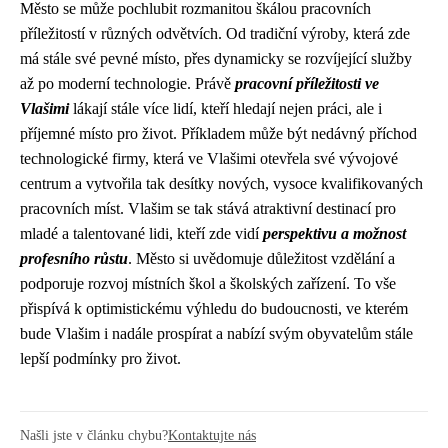
Město se může pochlubit rozmanitou škálou pracovních
příležitostí v různých odvětvích. Od tradiční výroby, která zde
má stále své pevné místo, přes dynamicky se rozvíjející služby
až po moderní technologie. Právě
pracovní příležitosti ve
Vlašimi
lákají stále více lidí, kteří hledají nejen práci, ale i
příjemné místo pro život. Příkladem může být nedávný příchod
technologické firmy, která ve Vlašimi otevřela své vývojové
centrum a vytvořila tak desítky nových, vysoce kvalifikovaných
pracovních míst. Vlašim se tak stává atraktivní destinací pro
mladé a talentované lidi, kteří zde vidí
perspektivu a možnost
profesního růstu
. Město si uvědomuje důležitost vzdělání a
podporuje rozvoj místních škol a školských zařízení. To vše
přispívá k optimistickému výhledu do budoucnosti, ve kterém
bude Vlašim i nadále prospírat a nabízí svým obyvatelům stále
lepší podmínky pro život.
Našli jste v článku chybu?
Kontaktujte nás