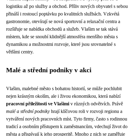
logistiku až po služby a obchod. Příliv nových obyvatel s sebou
přináší i rostoucí poptávku po kvalitních službách. Vzkvétá
gastronomie, otevírají se nová sportovní a relaxační centra a
rozšiřuje se nabídka obchodů a služeb. Vlašim se tak stává
místem, kde se snoubí klidnější atmosféra menšího města s
dynamikou a možnostmi rozvoje, které jsou srovnatelné s
většími centry.
Malé a střední podniky v akci
Vlašim, malebné město s bohatou historií, se může pochlubit
nejen krásným okolím, ale i živou ekonomikou, která nabízí
pracovní příležitosti ve Vlašimi
v různých odvětvích. Právě
malé a střední podniky
hrají klíčovou roli v rozvoji regionu a
vytváření nových pracovních míst. Tyto firmy, často s rodinnou
tradicí a osobním přístupem k zaměstnancům, vdechují život do
města a přispívají k jeho prosperitě. Mnoho z nich se zaměřuje