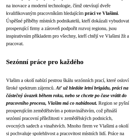
na inovace a moderní technologie, čímž otevírají dveře
kvalifikovaným pracovníkům hledajícím
práci ve Vlašimi
.
Úspěšné příběhy místních podnikatelů, kteří dokázali vybudovat
prosperující firmy a zároveň podpořit rozvoj regionu, jsou
inspirativním příkladem pro všechny, kteří chtějí ve Vlašimi žít a
pracovat.
Sezónní práce pro každého
Vlašim a okolí nabízí pestrou škálu sezónních prací, které osloví
široké spektrum zájemců.
Ať už hledáte letní brigádu, práci na
částečný úvazek během roku, nebo se chcete po čase vrátit do
pracovního procesu, Vlašim má co nabídnout.
Region se pyšní
prosperujícím zemědělstvím a potravinářstvím, což přináší
sezónní pracovní příležitosti v zemědělských podnicích,
ovocných sadech a vinařstvích. Mnoho firem ve Vlašimi a okolí
si pochvaluje spolehlivost a pracovitost místních lidí. Práce na