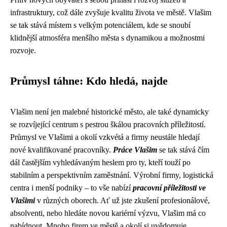
infrastruktury, což dále zvyšuje kvalitu života ve městě. Vlašim
se tak stává místem s velkým potenciálem, kde se snoubí
klidnější atmosféra menšího města s dynamikou a možnostmi
rozvoje.
Průmysl táhne: Kdo hledá, najde
Vlašim není jen malebné historické město, ale také dynamicky
se rozvíjející centrum s pestrou škálou pracovních příležitostí.
Průmysl ve Vlašimi a okolí vzkvétá a firmy neustále hledají
nové kvalifikované pracovníky.
Práce Vlašim
se tak stává čím
dál častějším vyhledávaným heslem pro ty, kteří touží po
stabilním a perspektivním zaměstnání. Výrobní firmy, logistická
centra i menší podniky – to vše nabízí
pracovní příležitosti ve
Vlašimi
v různých oborech. Ať už jste zkušení profesionálové,
absolventi, nebo hledáte novou kariérní výzvu, Vlašim má co
nabídnout. Mnoho firem ve městě a okolí si uvědomuje