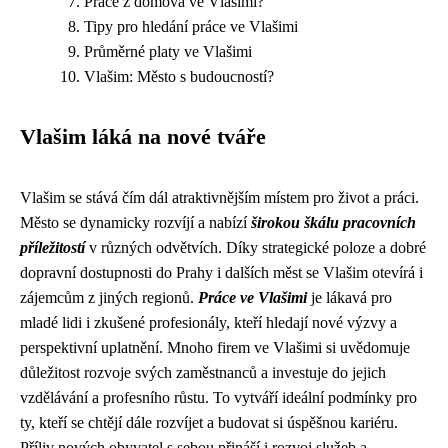
Práce z domova ve Vlašimi?
Tipy pro hledání práce ve Vlašimi
Průměrné platy ve Vlašimi
Vlašim: Město s budoucností?
Vlašim láká na nové tváře
Vlašim se stává čím dál atraktivnějším místem pro život a práci.
Město se dynamicky rozvíjí a nabízí
širokou škálu pracovních
příležitostí
v různých odvětvích. Díky strategické poloze a dobré
dopravní dostupnosti do Prahy i dalších měst se Vlašim otevírá i
zájemcům z jiných regionů.
Práce ve Vlašimi
je lákavá pro
mladé lidi i zkušené profesionály, kteří hledají nové výzvy a
perspektivní uplatnění. Mnoho firem ve Vlašimi si uvědomuje
důležitost rozvoje svých zaměstnanců a investuje do jejich
vzdělávání a profesního růstu. To vytváří ideální podmínky pro
ty, kteří se chtějí dále rozvíjet a budovat si úspěšnou kariéru.
Příliv nových obyvatel s sebou přináší i rozvoj služeb a