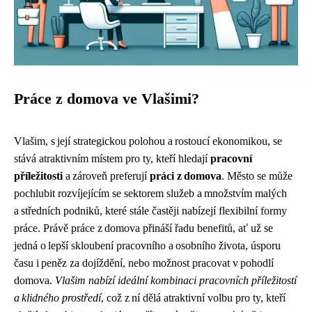
Práce z domova ve Vlašimi?
Vlašim, s její strategickou polohou a rostoucí ekonomikou, se
stává atraktivním místem pro ty, kteří hledají
pracovní
příležitosti
a zároveň preferují
práci z domova
. Město se může
pochlubit rozvíjejícím se sektorem služeb a množstvím malých
a středních podniků, které stále častěji nabízejí flexibilní formy
práce. Právě práce z domova přináší řadu benefitů, ať už se
jedná o lepší skloubení pracovního a osobního života, úsporu
času i peněz za dojíždění, nebo možnost pracovat v pohodlí
domova.
Vlašim nabízí ideální kombinaci pracovních příležitostí
a klidného prostředí
, což z ní dělá atraktivní volbu pro ty, kteří