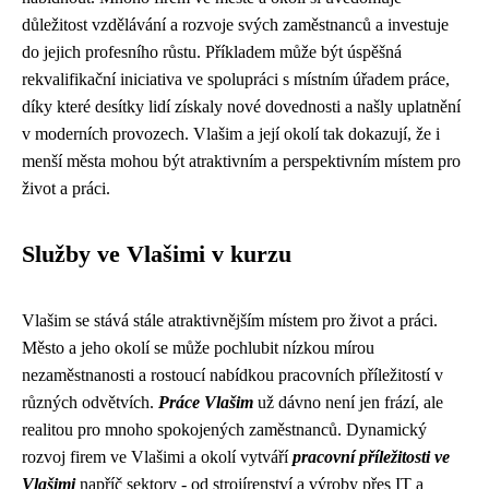
důležitost vzdělávání a rozvoje svých zaměstnanců a investuje
do jejich profesního růstu. Příkladem může být úspěšná
rekvalifikační iniciativa ve spolupráci s místním úřadem práce,
díky které desítky lidí získaly nové dovednosti a našly uplatnění
v moderních provozech. Vlašim a její okolí tak dokazují, že i
menší města mohou být atraktivním a perspektivním místem pro
život a práci.
Služby ve Vlašimi v kurzu
Vlašim se stává stále atraktivnějším místem pro život a práci.
Město a jeho okolí se může pochlubit nízkou mírou
nezaměstnanosti a rostoucí nabídkou pracovních příležitostí v
různých odvětvích.
Práce Vlašim
už dávno není jen frází, ale
realitou pro mnoho spokojených zaměstnanců. Dynamický
rozvoj firem ve Vlašimi a okolí vytváří
pracovní příležitosti ve
Vlašimi
napříč sektory - od strojírenství a výroby přes IT a