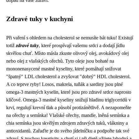
dopad na vaše zdraví.
Zdravé tuky v kuchyni
Při vaření s ohledem na cholesterol se nemusíte bát tuku! Existují
totiž
zdravé tuky
, které prospívají vašemu srdci a dodají jídlu
skvělou chuť. Místo másla zkuste olivový olej, avokádový olej
nebo olej z vlašských ořechů. Tyto oleje jsou bohaté na
mononenasycené mastné kyseliny, které pomáhají snižovat
"špatný" LDL cholesterol a zvyšovat "dobrý" HDL cholesterol.
A co teprve ryby! Losos, makrela, tuňák a sardiny jsou plné
omega-3 mastných kyselin, které jsou pro zdravé srdce naprosto
klíčové. Omega-3 mastné kyseliny snižují hladinu triglyceridů v
krvi, regulují krevní tlak a působí protizánětlivě. A nezapomeňte
na ořechy a semínka! Vlašské ořechy, mandle, lněná semínka a
chia semínka jsou skvělým zdrojem zdravých tuků, vlákniny a
antioxidantů. Zařaďte je do svého jídelníčku a podpořte tak své
zdraví. S trochou kreativity a chutí si i při dietě užijete lahodná a