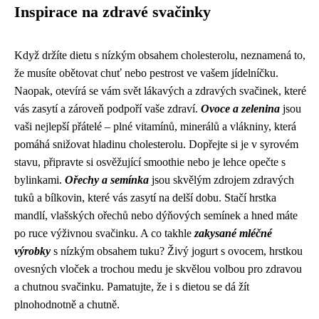
Inspirace na zdravé svačinky
Když držíte dietu s nízkým obsahem cholesterolu, neznamená to,
že musíte obětovat chuť nebo pestrost ve vašem jídelníčku.
Naopak, otevírá se vám svět lákavých a zdravých svačinek, které
vás zasytí a zároveň podpoří vaše zdraví.
Ovoce a zelenina
jsou
vaši nejlepší přátelé – plné vitamínů, minerálů a vlákniny, která
pomáhá snižovat hladinu cholesterolu. Dopřejte si je v syrovém
stavu, připravte si osvěžující smoothie nebo je lehce opečte s
bylinkami.
Ořechy a semínka
jsou skvělým zdrojem zdravých
tuků a bílkovin, které vás zasytí na delší dobu. Stačí hrstka
mandlí, vlašských ořechů nebo dýňových semínek a hned máte
po ruce výživnou svačinku. A co takhle
zakysané mléčné
výrobky
s nízkým obsahem tuku? Živý jogurt s ovocem, hrstkou
ovesných vloček a trochou medu je skvělou volbou pro zdravou
a chutnou svačinku. Pamatujte, že i s dietou se dá žít
plnohodnotně a chutně.