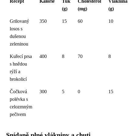
Recept
Kalorie
Tuk
Cholesterol
Vláknina
(g)
(mg)
(g)
Grilovaný
350
15
60
10
losos s
dušenou
zeleninou
Kuřecí prsa
400
8
70
8
s hnědou
rýží a
brokolicí
Čočková
300
5
0
15
polévka s
celozrnným
pečivem
Snídaně plné vlákniny a chuti