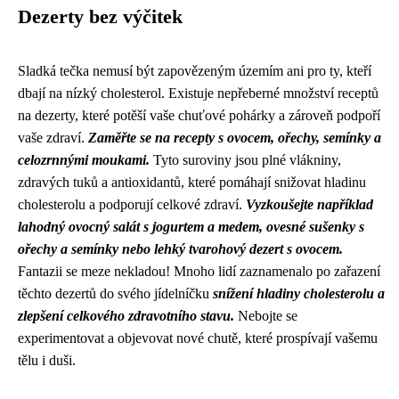
Dezerty bez výčitek
Sladká tečka nemusí být zapovězeným územím ani pro ty, kteří
dbají na nízký cholesterol. Existuje nepřeberné množství receptů
na dezerty, které potěší vaše chuťové pohárky a zároveň podpoří
vaše zdraví.
Zaměřte se na recepty s ovocem, ořechy, semínky a
celozrnnými moukami.
Tyto suroviny jsou plné vlákniny,
zdravých tuků a antioxidantů, které pomáhají snižovat hladinu
cholesterolu a podporují celkové zdraví.
Vyzkoušejte například
lahodný ovocný salát s jogurtem a medem, ovesné sušenky s
ořechy a semínky nebo lehký tvarohový dezert s ovocem.
Fantazii se meze nekladou! Mnoho lidí zaznamenalo po zařazení
těchto dezertů do svého jídelníčku
snížení hladiny cholesterolu a
zlepšení celkového zdravotního stavu.
Nebojte se
experimentovat a objevovat nové chutě, které prospívají vašemu
tělu i duši.