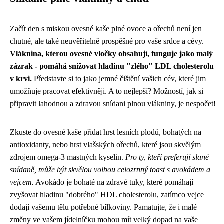
Začít den s miskou ovesné kaše plné ovoce a ořechů není jen
chutné, ale také neuvěřitelně prospěšné pro vaše srdce a cévy.
Vláknina, kterou ovesné vločky obsahují, funguje jako malý
zázrak - pomáhá snižovat hladinu "zlého" LDL cholesterolu
v krvi.
Představte si to jako jemné čištění vašich cév, které jim
umožňuje pracovat efektivněji. A to nejlepší? Možností, jak si
připravit lahodnou a zdravou snídani plnou vlákniny, je nespočet!
Zkuste do ovesné kaše přidat hrst lesních plodů, bohatých na
antioxidanty, nebo hrst vlašských ořechů, které jsou skvělým
zdrojem omega-3 mastných kyselin.
Pro ty, kteří preferují slané
snídaně, může být skvělou volbou celozrnný toast s avokádem a
vejcem.
Avokádo je bohaté na zdravé tuky, které pomáhají
zvyšovat hladinu "dobrého" HDL cholesterolu, zatímco vejce
dodají vašemu tělu potřebné bílkoviny. Pamatujte, že i malé
změny ve vašem jídelníčku mohou mít velký dopad na vaše