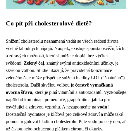
Co pít při cholesterolové dietě?
Snížení cholesterolu neznamená vzdát se všech radostí života,
včetně lahodných nápojů. Naopak, existuje spousta osvěžujících
a zdravých možností, které si můžete dopřát bez výčitek
svědomí.
Zelený čaj
, známý svými antioxidačními účinky, je
skvělou volbou. Studie ukazují, že pravidelná konzumace
zeleného čaje může přispět ke snížení hladiny LDL ("špatného")
cholesterolu. Další skvělou volbou je
čerstvě vymačkaná
ovocná šťáva
, která je plná vitamínů a antioxidantů. Vyzkoušejte
například kombinaci pomeranče, grapefruitu a jablka pro
osvěžující a zdravou vzpruhu. A nezapomeňte na
vodu
!
Dostatečná hydratace je klíčová pro celkové zdraví a může také
pomoci regulovat hladinu cholesterolu. Pijte vodu po celý den, ať
už čistou nebo ochucenou plátkem citronu či okurky.