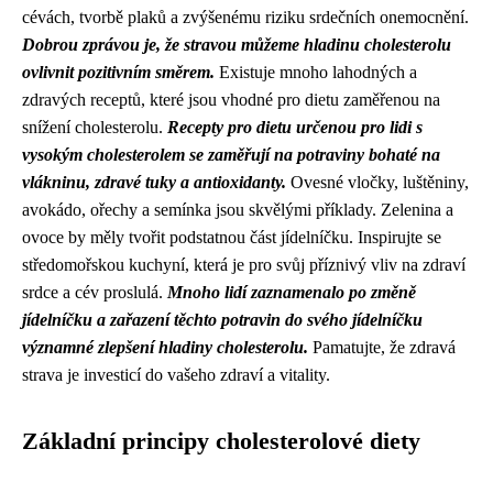
cévách, tvorbě plaků a zvýšenému riziku srdečních onemocnění.
Dobrou zprávou je, že stravou můžeme hladinu cholesterolu
ovlivnit pozitivním směrem.
Existuje mnoho lahodných a
zdravých receptů, které jsou vhodné pro dietu zaměřenou na
snížení cholesterolu.
Recepty pro dietu určenou pro lidi s
vysokým cholesterolem se zaměřují na potraviny bohaté na
vlákninu, zdravé tuky a antioxidanty.
Ovesné vločky, luštěniny,
avokádo, ořechy a semínka jsou skvělými příklady. Zelenina a
ovoce by měly tvořit podstatnou část jídelníčku. Inspirujte se
středomořskou kuchyní, která je pro svůj příznivý vliv na zdraví
srdce a cév proslulá.
Mnoho lidí zaznamenalo po změně
jídelníčku a zařazení těchto potravin do svého jídelníčku
významné zlepšení hladiny cholesterolu.
Pamatujte, že zdravá
strava je investicí do vašeho zdraví a vitality.
Základní principy cholesterolové diety