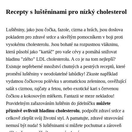
Recepty s luštěninami pro nízký cholesterol
Luštěniny, jako jsou čočka, fazole, cizrna a hrách, jsou doslova
pokladem pro zdravé srdce a skvělým pomocníkem v boji proti
vysokému cholesterolu. Jsou bohaté na rozpustnou vlákninu,
která působí jako "kartáč" pro vaše cévy a pomáhá snižovat
hladinu "zlého" LDL cholesterolu. A co je na tom nejlepší?
Existuje nepřeberné množství chutných a pestrých receptů, které
promění luštěniny v neodolatelné lahůdky! Zkuste například
vydatnou čočkovou polévku s aromatickou zeleninou, osvěžující
salát s cizrnou, rajčaty a fetou, nebo exotické kari s červenou
čočkou a kokosovým mlékem. Fantazii se meze nekladou!
Pravidelným zařazováním luštěnin do jídelníčku
můžete
příznivě ovlivnit hladinu cholesterolu
, podpořit zdraví srdce a
celkově zlepšit svůj životní styl. A pamatujte, zdravé stravování
nemusí být nuda! S luštěninami si můžete pochutnat a zároveň