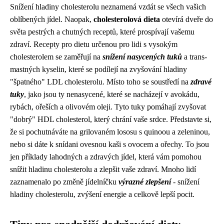
Snížení hladiny cholesterolu neznamená vzdát se všech vašich
oblíbených jídel. Naopak,
cholesterolová dieta
otevírá dveře do
světa pestrých a chutných receptů, které prospívají vašemu
zdraví. Recepty pro dietu určenou pro lidi s vysokým
cholesterolem se zaměřují na
snížení nasycených tuků
a trans-
mastných kyselin, které se podílejí na zvyšování hladiny
"špatného" LDL cholesterolu. Místo toho se soustředí na
zdravé
tuky
, jako jsou ty nenasycené, které se nacházejí v avokádu,
rybách, ořeších a olivovém oleji. Tyto tuky pomáhají zvyšovat
"dobrý" HDL cholesterol, který chrání vaše srdce. Představte si,
že si pochutnáváte na grilovaném lososu s quinoou a zeleninou,
nebo si dáte k snídani ovesnou kaši s ovocem a ořechy. To jsou
jen příklady lahodných a zdravých jídel, která vám pomohou
snížit hladinu cholesterolu a zlepšit vaše zdraví. Mnoho lidí
zaznamenalo po změně jídelníčku
výrazné zlepšení
- snížení
hladiny cholesterolu, zvýšení energie a celkově lepší pocit.