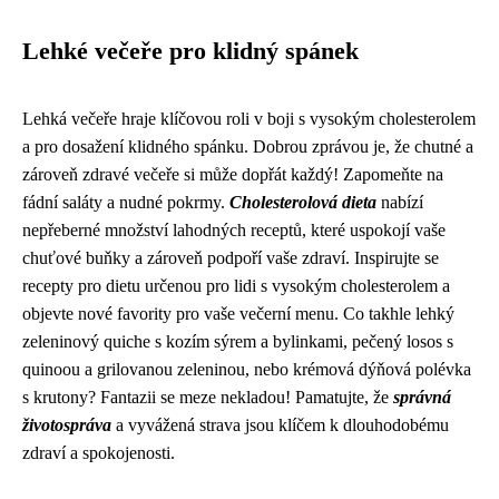
Lehké večeře pro klidný spánek
Lehká večeře hraje klíčovou roli v boji s vysokým cholesterolem
a pro dosažení klidného spánku. Dobrou zprávou je, že chutné a
zároveň zdravé večeře si může dopřát každý! Zapomeňte na
fádní saláty a nudné pokrmy.
Cholesterolová dieta
nabízí
nepřeberné množství lahodných receptů, které uspokojí vaše
chuťové buňky a zároveň podpoří vaše zdraví. Inspirujte se
recepty pro dietu určenou pro lidi s vysokým cholesterolem a
objevte nové favority pro vaše večerní menu. Co takhle lehký
zeleninový quiche s kozím sýrem a bylinkami, pečený losos s
quinoou a grilovanou zeleninou, nebo krémová dýňová polévka
s krutony? Fantazii se meze nekladou! Pamatujte, že
správná
životospráva
a vyvážená strava jsou klíčem k dlouhodobému
zdraví a spokojenosti.