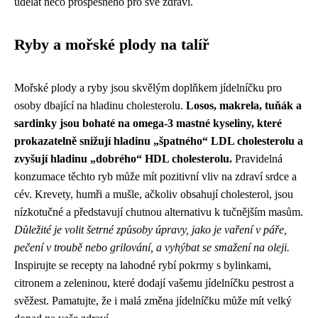
udělat něco prospěšného pro své zdraví.
Ryby a mořské plody na talíř
Mořské plody a ryby jsou skvělým doplňkem jídelníčku pro
osoby dbající na hladinu cholesterolu.
Losos, makrela, tuňák a
sardinky jsou bohaté na omega-3 mastné kyseliny, které
prokazatelně snižují hladinu „špatného“ LDL cholesterolu a
zvyšují hladinu „dobrého“ HDL cholesterolu.
Pravidelná
konzumace těchto ryb může mít pozitivní vliv na zdraví srdce a
cév. Krevety, humři a mušle, ačkoliv obsahují cholesterol, jsou
nízkotučné a představují chutnou alternativu k tučnějším masům.
Důležité je volit šetrné způsoby úpravy, jako je vaření v páře,
pečení v troubě nebo grilování, a vyhýbat se smažení na oleji.
Inspirujte se recepty na lahodné rybí pokrmy s bylinkami,
citronem a zeleninou, které dodají vašemu jídelníčku pestrost a
svěžest. Pamatujte, že i malá změna jídelníčku může mít velký