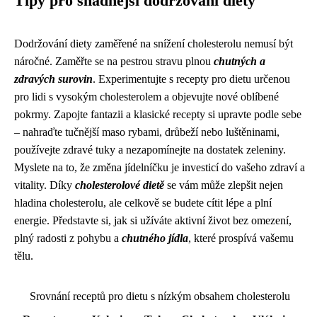
Tipy pro snadnější dodržování diety
Dodržování diety zaměřené na snížení cholesterolu nemusí být
náročné. Zaměřte se na pestrou stravu plnou
chutných a
zdravých surovin
. Experimentujte s recepty pro dietu určenou
pro lidi s vysokým cholesterolem a objevujte nové oblíbené
pokrmy. Zapojte fantazii a klasické recepty si upravte podle sebe
– nahraďte tučnější maso rybami, drůbeží nebo luštěninami,
používejte zdravé tuky a nezapomínejte na dostatek zeleniny.
Myslete na to, že změna jídelníčku je investicí do vašeho zdraví a
vitality. Díky
cholesterolové dietě
se vám může zlepšit nejen
hladina cholesterolu, ale celkově se budete cítit lépe a plní
energie. Představte si, jak si užíváte aktivní život bez omezení,
plný radosti z pohybu a
chutného jídla
, které prospívá vašemu
tělu.
Srovnání receptů pro dietu s nízkým obsahem cholesterolu