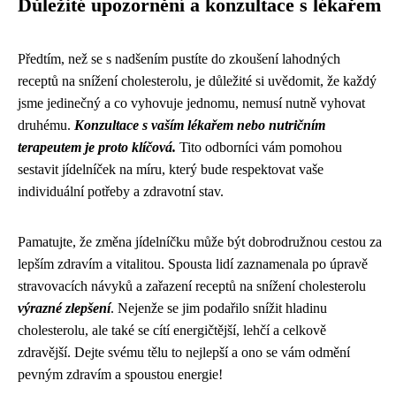
Důležité upozornění a konzultace s lékařem
Předtím, než se s nadšením pustíte do zkoušení lahodných
receptů na snížení cholesterolu, je důležité si uvědomit, že každý
jsme jedinečný a co vyhovuje jednomu, nemusí nutně vyhovat
druhému.
Konzultace s vaším lékařem nebo nutričním
terapeutem je proto klíčová.
Tito odborníci vám pomohou
sestavit jídelníček na míru, který bude respektovat vaše
individuální potřeby a zdravotní stav.
Pamatujte, že změna jídelníčku může být dobrodružnou cestou za
lepším zdravím a vitalitou. Spousta lidí zaznamenala po úpravě
stravovacích návyků a zařazení receptů na snížení cholesterolu
výrazné zlepšení
. Nejenže se jim podařilo snížit hladinu
cholesterolu, ale také se cítí energičtější, lehčí a celkově
zdravější. Dejte svému tělu to nejlepší a ono se vám odmění
pevným zdravím a spoustou energie!