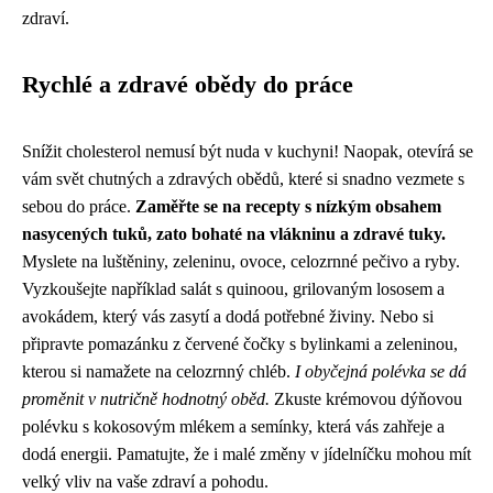
zdraví.
Rychlé a zdravé obědy do práce
Snížit cholesterol nemusí být nuda v kuchyni! Naopak, otevírá se
vám svět chutných a zdravých obědů, které si snadno vezmete s
sebou do práce.
Zaměřte se na recepty s nízkým obsahem
nasycených tuků, zato bohaté na vlákninu a zdravé tuky.
Myslete na luštěniny, zeleninu, ovoce, celozrnné pečivo a ryby.
Vyzkoušejte například salát s quinoou, grilovaným lososem a
avokádem, který vás zasytí a dodá potřebné živiny. Nebo si
připravte pomazánku z červené čočky s bylinkami a zeleninou,
kterou si namažete na celozrnný chléb.
I obyčejná polévka se dá
proměnit v nutričně hodnotný oběd.
Zkuste krémovou dýňovou
polévku s kokosovým mlékem a semínky, která vás zahřeje a
dodá energii. Pamatujte, že i malé změny v jídelníčku mohou mít
velký vliv na vaše zdraví a pohodu.