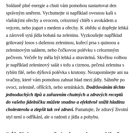
Snídaně plné energie a chuti vám pomohou nastartovat den
správným směrem. Vychutnejte si například ovesnou kaši s
vlašskými ořechy a ovocem, celozrnný chléb s avokádem a
vejcem, nebo jogurt s medem a ořechy. K obědu si dopřejte lehká
a zároveň sytá jídla bohatá na zeleninu. Vyzkoušejte například
grilovaný losos s dušenou zeleninou, kuřecí prsa s quinoou a
zeleninovým salátem, nebo čočkovou polévku s celozrnným
pečivem. Večeře by měla být lehká a stravitelná. Skvělou volbou
je například zeleninový salát s tofu a cizrnou, pečená zelenina s
rybím filé, nebo dýňová polévka s krutony. Nezapomínejte ani na
svačiny, které vám pomohou zahnat hlad mezi jídly. Sáhněte po
ovoci, zelenině, oříšcích, nebo semínkách.
Dodržováním těchto
jednoduchých tipů a zařazením chutných a zdravých receptů
do vašeho jídelníčku můžete snadno a efektivně snížit hladinu
cholesterolu a zlepšit tak své zdraví.
Pamatujte, že zdravý životní
styl není o odříkání, ale o radosti z jídla a pohybu.