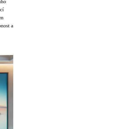
ího
cí
em
pnost a