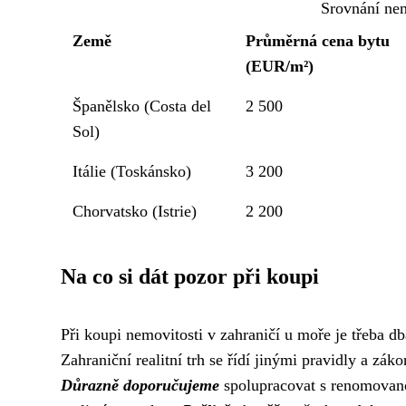
Srovnání nem
Země
Průměrná cena bytu
(EUR/m²)
Španělsko (Costa del
2 500
Sol)
Itálie (Toskánsko)
3 200
Chorvatsko (Istrie)
2 200
Na co si dát pozor při koupi
Při koupi nemovitosti v zahraničí u moře je třeba d
Zahraniční realitní trh se řídí jinými pravidly a zák
Důrazně doporučujeme
spolupracovat s renomovanou