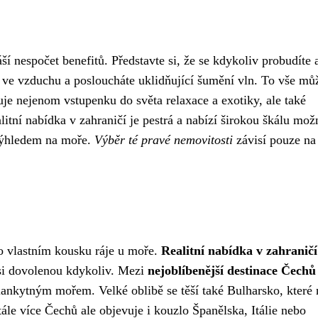
ší nespočet benefitů. Představte si, že se kdykoliv probudíte 
i ve vzduchu a posloucháte uklidňující šumění vln. To vše mů
je nejenom vstupenku do světa relaxace a exotiky, ale také
litní nabídka v zahraničí je pestrá a nabízí širokou škálu možn
 výhledem na moře.
Výběr té pravé nemovitosti
závisí pouze na
 po vlastním kousku ráje u moře.
Realitní nabídka v zahraničí
 si dovolenou kdykoliv. Mezi
nejoblíbenější destinace Čechů
ankytným mořem. Velké oblibě se těší také Bulharsko, které 
ále více Čechů ale objevuje i kouzlo Španělska, Itálie nebo