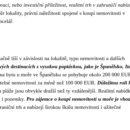
aci, nebo investiční příležitost, realitní trh v zahraničí nabíz
r lokality, právní náležitosti spojené s koupí nemovitosti v
ncelář.
ně liší v závislosti na lokalitě, typu nemovitosti a dalších
vých destinacích s vysokou poptávkou, jako je Španělsko, Itá
ena bytu u moře ve Španělsku se pohybuje okolo 200 000 EU
natelné nemovitosti za méně než 100 000 EUR.
Důležitou roli 
u pláže jsou obvykle dražší než ty vzdálenější. Realitní nabíd
ly i pozemky.
Pro zájemce o koupi nemovitosti u moře je vho
hraniční trh a nabízejí širokou škálu nemovitostí i užitečné