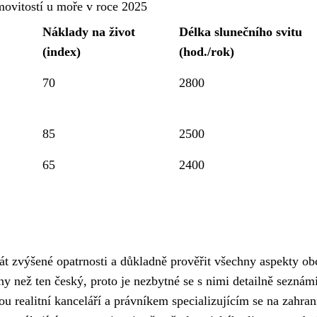
ovitostí u moře v roce 2025
Náklady na život
Délka slunečního svitu
(index)
(hod./rok)
70
2800
85
2500
65
2400
bát zvýšené opatrnosti a důkladně prověřit všechny aspekty o
ony než ten český, proto je nezbytné se s nimi detailně seznámi
 realitní kanceláří a právníkem specializujícím se na zahran