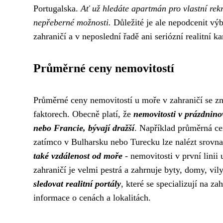
Portugalska.
Ať už hledáte apartmán pro vlastní rekre
nepřeberné možnosti.
Důležité je ale nepodcenit výbě
zahraničí a v neposlední řadě ani seriózní realitní ka
Průměrné ceny nemovitostí
Průměrné ceny nemovitostí u moře v zahraničí se znač
faktorech. Obecně platí, že
nemovitosti v prázdnino
nebo Francie, bývají dražší
. Například průměrná c
zatímco v Bulharsku nebo Turecku lze nalézt srov
také vzdálenost od moře
- nemovitosti v první linii 
zahraničí je velmi pestrá a zahrnuje byty, domy, vi
sledovat realitní portály
, které se specializují na za
informace o cenách a lokalitách.