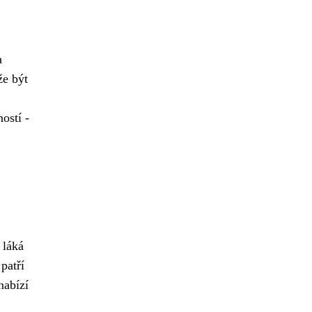
a
že být
ostí -
láká
patří
nabízí