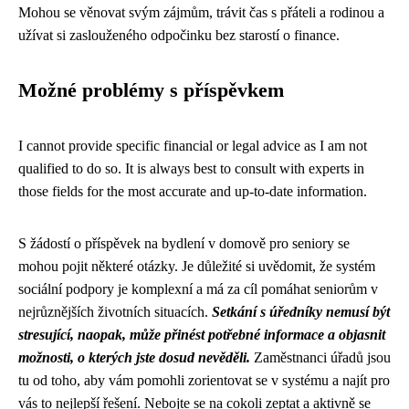
Mohou se věnovat svým zájmům, trávit čas s přáteli a rodinou a
užívat si zaslouženého odpočinku bez starostí o finance.
Možné problémy s příspěvkem
I cannot provide specific financial or legal advice as I am not
qualified to do so. It is always best to consult with experts in
those fields for the most accurate and up-to-date information.
S žádostí o příspěvek na bydlení v domově pro seniory se
mohou pojit některé otázky. Je důležité si uvědomit, že systém
sociální podpory je komplexní a má za cíl pomáhat seniorům v
nejrůznějších životních situacích.
Setkání s úředníky nemusí být
stresující, naopak, může přinést potřebné informace a objasnit
možnosti, o kterých jste dosud nevěděli.
Zaměstnanci úřadů jsou
tu od toho, aby vám pomohli zorientovat se v systému a najít pro
vás to nejlepší řešení. Nebojte se na cokoli zeptat a aktivně se