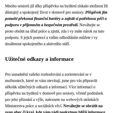
Mnoho seniorů již díky příspěvku na bydlení získalo možnost žít
důstojný a spokojený život v domově pro seniory.
Příspěvek jim
pomohl překonat finanční bariéry a zajistit si potřebnou péči a
podporu v příjemném a bezpečném prostředí.
Neváhejte se
proto obrátit na úřad práce a zjistit, zda i vy máte nárok na tuto
podporu. S jejich pomocí a vašim odhodláním můžete i vy
dosáhnout spokojeného a aktivního stáří.
Užitečné odkazy a informace
Pro usnadnění vašeho rozhodování a zorientování se v
možnostech, které se vám otevírají, jsme pro vás připravili
několik užitečných odkazů a informací. Více informací o
příspěvku na bydlení v domově pro seniory, včetně podmínek
pro jeho přiznání a výše, naleznete na webových stránkách
Ministerstva práce a sociálních věcí.
Neváhejte se obrátit na
svou obec či kraj, kde vám rádi poskytnou bližší informace