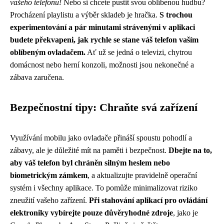
vašeho telefonu!
Nebo si chcete pustit svou oblíbenou hudbu?
Procházení playlistu a výběr skladeb je hračka.
S trochou
experimentování a pár minutami strávenými v aplikaci
budete překvapeni, jak rychle se stane váš telefon vaším
oblíbeným ovladačem.
Ať už se jedná o televizi, chytrou
domácnost nebo herní konzoli, možnosti jsou nekonečné a
zábava zaručena.
Bezpečnostní tipy: Chraňte svá zařízení
Využívání mobilu jako ovladače přináší spoustu pohodlí a
zábavy, ale je důležité mít na paměti i bezpečnost.
Dbejte na to,
aby váš telefon byl chráněn silným heslem nebo
biometrickým zámkem
, a aktualizujte pravidelně operační
systém i všechny aplikace. To pomůže minimalizovat riziko
zneužití vašeho zařízení.
Při stahování aplikací pro ovládání
elektroniky vybírejte pouze důvěryhodné zdroje
, jako je