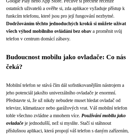
Google Play nebo App Store. Pečlivě si přečtěte recenze
ostatních uživatelů a ověřte si, zda aplikace vyžaduje přístup k
funkcím telefonu, které jsou pro její fungování nezbytné.
Dodržováním těchto jednoduchých kroků si můžete užívat
všech výhod mobilního ovládání bez obav
a proměnit svůj
telefon v centrum domácí zábavy.
Budoucnost mobilu jako ovladače: Co nás
čeká?
Mobilní telefon se stává čím dál sofistikovanějším nástrojem a
jeho potenciál jakožto univerzálního ovladače je enormní.
Představte si, že už nikdy nebudete muset hledat ovladač od
televize, klimatizace nebo garážových vrat. Váš mobilní telefon
tohle všechno zvládne a mnohem více.
Používání mobilu jako
ovladače
je jednodušší, než si myslíte. Stačí si stáhnout
příslušnou aplikaci, která propojí váš telefon s daným zařízením,