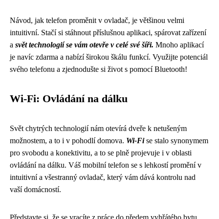
Návod, jak telefon proměnit v ovladač, je většinou velmi
intuitivní. Stačí si stáhnout příslušnou aplikaci, spárovat zařízení
a
svět technologií se vám otevře v celé své šíři.
Mnoho aplikací
je navíc zdarma a nabízí širokou škálu funkcí. Využijte potenciál
svého telefonu a zjednodušte si život s pomocí Bluetooth!
Wi-Fi: Ovládání na dálku
Svět chytrých technologií nám otevírá dveře k netušeným
možnostem, a to i v pohodlí domova.
Wi-Fi
se stalo synonymem
pro svobodu a konektivitu, a to se plně projevuje i v oblasti
ovládání na dálku. Váš mobilní telefon se s lehkostí promění v
intuitivní a všestranný ovladač, který vám dává kontrolu nad
vaší domácností.
Představte si, že se vracíte z práce do předem vyhřátého bytu,