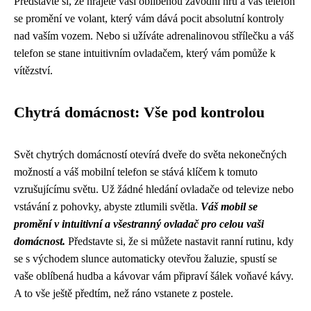
Představte si, že hrajete vaši oblíbenou závodní hru a váš telefon
se promění ve volant, který vám dává pocit absolutní kontroly
nad vaším vozem. Nebo si užíváte adrenalinovou střílečku a váš
telefon se stane intuitivním ovladačem, který vám pomůže k
vítězství.
Chytrá domácnost: Vše pod kontrolou
Svět chytrých domácností otevírá dveře do světa nekonečných
možností a váš mobilní telefon se stává klíčem k tomuto
vzrušujícímu světu. Už žádné hledání ovladače od televize nebo
vstávání z pohovky, abyste ztlumili světla.
Váš mobil se
promění v intuitivní a všestranný ovladač pro celou vaši
domácnost.
Představte si, že si můžete nastavit ranní rutinu, kdy
se s východem slunce automaticky otevřou žaluzie, spustí se
vaše oblíbená hudba a kávovar vám připraví šálek voňavé kávy.
A to vše ještě předtím, než ráno vstanete z postele.