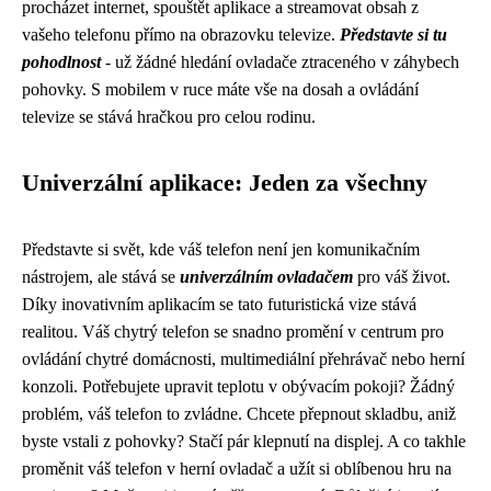
procházet internet, spouštět aplikace a streamovat obsah z
vašeho telefonu přímo na obrazovku televize.
Představte si tu
pohodlnost
- už žádné hledání ovladače ztraceného v záhybech
pohovky. S mobilem v ruce máte vše na dosah a ovládání
televize se stává hračkou pro celou rodinu.
Univerzální aplikace: Jeden za všechny
Představte si svět, kde váš telefon není jen komunikačním
nástrojem, ale stává se
univerzálním ovladačem
pro váš život.
Díky inovativním aplikacím se tato futuristická vize stává
realitou. Váš chytrý telefon se snadno promění v centrum pro
ovládání chytré domácnosti, multimediální přehrávač nebo herní
konzoli. Potřebujete upravit teplotu v obývacím pokoji? Žádný
problém, váš telefon to zvládne. Chcete přepnout skladbu, aniž
byste vstali z pohovky? Stačí pár klepnutí na displej. A co takhle
proměnit váš telefon v herní ovladač a užít si oblíbenou hru na