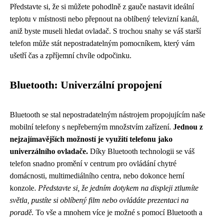
Představte si, že si můžete pohodlně z gauče nastavit ideální
teplotu v místnosti nebo přepnout na oblíbený televizní kanál,
aniž byste museli hledat ovladač. S trochou snahy se váš starší
telefon může stát nepostradatelným pomocníkem, který vám
ušetří čas a zpříjemní chvíle odpočinku.
Bluetooth: Univerzální propojení
Bluetooth se stal nepostradatelným nástrojem propojujícím naše
mobilní telefony s nepřeberným množstvím zařízení.
Jednou z
nejzajímavějších možností je využití telefonu jako
univerzálního ovladače.
Díky Bluetooth technologii se váš
telefon snadno promění v centrum pro ovládání chytré
domácnosti, multimediálního centra, nebo dokonce herní
konzole.
Představte si, že jedním dotykem na displeji ztlumíte
světla, pustíte si oblíbený film nebo ovládáte prezentaci na
poradě.
To vše a mnohem více je možné s pomocí Bluetooth a