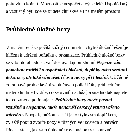
potravin a koření. Možností je nespočet a výsledek? Uspořádaný
a vzdušný byt, kde se budete cítit skvěle i na malém prostoru.
Průhledné úložné boxy
V malém bytě se počítá každý centimetr a chytré úložné řešení je
klíčem k udržení pořádku a organizace. Průhledné úložné boxy
se v tomto ohledu stávají doslova tajnou zbraní.
Nejenže vám
pomohou roztřídit a uspořádat oblečení, doplňky nebo sezónní
dekorace, ale také vám ušetří čas a nervy při hledání.
Už žádné
zdlouhavé prohledávání zaplněných polic! Díky průhlednému
materiálu ihned vidíte, co se uvnitř nachází, a snadno tak najdete
to, co zrovna potřebujete.
Průhledné boxy navíc působí
vzdušně a elegantně, takže nenaruší celkový vzhled vašeho
interiéru.
Naopak, můžou se stát jeho stylovým doplňkem,
zvláště pokud zvolíte boxy v různých velikostech a barvách.
Představte si, jak vám úhledně srovnané boxy s barevně