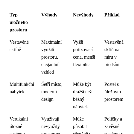
Typ
Výhody
Nevýhody
Příklad
úložného
prostoru
Vestavěné
Maximální
Vyšší
Vestavěná
skříně
využití
pořizovací
skříň na
prostoru,
cena, menší
míru v
elegantní
flexibilita
předsíni
vzhled
Multifunkční
Šetří místo,
Může být
Postel s
nábytek
moderní
dražší než
úložným
design
běžný
prostorem
nábytek
Vertikální
Využívají
Může
Poličky a
úložné
nevyužitý
působit
závěsné
systémy
prostor na
stísněně v
systémy v