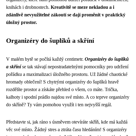
knihách i drobnostech.
Kreativitě se meze nekladou a i
zdánlivě nevyužitelné zákoutí se dají proměnit v praktický
úložný prostor.
Organizéry do šuplíků a skříní
V malém bytě se počítá každý centimetr.
Organizéry do šuplíků
a skříní
se tak stávají nepostradatelnými pomocníky pro udržení
pořádku a maximalizaci úložného prostoru. Už žádné chaotické
hromady oblečení! S chytrými organizéry do šuplíků hravě
rozdělíte prostor a získáte přehled o všem, co máte. Trička,
kalhoty i spodní prádlo najdou své místo. A co teprve organizéry
do skříně? Ty vám pomohou využít i ten nejvyšší regál.
Představte si, jak ráno s úsměvem otevíráte skříň, kde má každá
věc své místo. Žádný stres a ztráta času hledáním! S organizéry