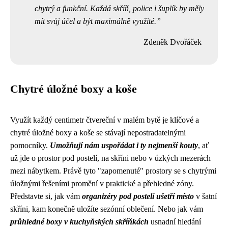
chytrý a funkční. Každá skříň, police i šuplík by měly
mít svůj účel a být maximálně využité.
Zdeněk Dvořáček
Chytré úložné boxy a koše
Využít každý centimetr čtvereční v malém bytě je klíčové a
chytré úložné boxy a koše se stávají nepostradatelnými
pomocníky.
Umožňují nám uspořádat i ty nejmenší kouty
, ať
už jde o prostor pod postelí, na skříni nebo v úzkých mezerách
mezi nábytkem. Právě tyto "zapomenuté" prostory se s chytrými
úložnými řešeními promění v praktické a přehledné zóny.
Představte si, jak vám
organizéry pod postelí ušetří místo
v šatní
skříni, kam konečně uložíte sezónní oblečení. Nebo jak vám
průhledné boxy v kuchyňských skříňkách
usnadní hledání