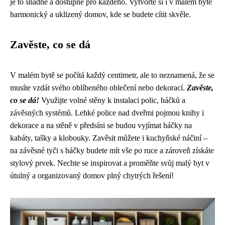
je to snadné a dostupné pro každého. Vytvořte si i v malém bytě
harmonický a uklizený domov, kde se budete cítit skvěle.
Zavěste, co se dá
V malém bytě se počítá každý centimetr, ale to neznamená, že se
musíte vzdát svého oblíbeného oblečení nebo dekorací.
Zavěste,
co se dá!
Využijte volné stěny k instalaci polic, háčků a
závěsných systémů. Lehké police nad dveřmi pojmou knihy i
dekorace a na stěně v předsíni se budou vyjímat háčky na
kabáty, tašky a klobouky. Zavěsit můžete i kuchyňské náčiní –
na závěsné tyči s háčky budete mít vše po ruce a zároveň získáte
stylový prvek. Nechte se inspirovat a proměňte svůj malý byt v
útulný a organizovaný domov plný chytrých řešení!