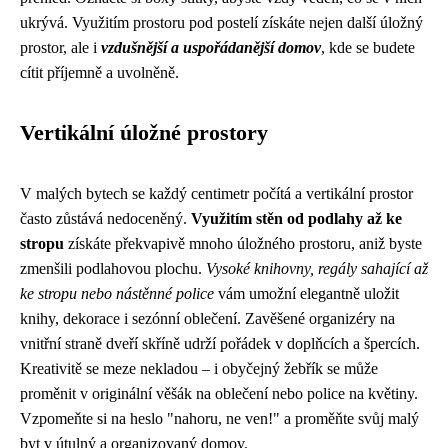
ukrývá. Využitím prostoru pod postelí získáte nejen další úložný
prostor, ale i
vzdušnější a uspořádanější domov
, kde se budete
cítit příjemně a uvolněně.
Vertikální úložné prostory
V malých bytech se každý centimetr počítá a vertikální prostor
často zůstává nedoceněný.
Využitím stěn od podlahy až ke
stropu
získáte překvapivě mnoho úložného prostoru, aniž byste
zmenšili podlahovou plochu.
Vysoké knihovny, regály sahající až
ke stropu nebo nástěnné police
vám umožní elegantně uložit
knihy, dekorace i sezónní oblečení. Zavěšené organizéry na
vnitřní straně dveří skříně udrží pořádek v doplňcích a špercích.
Kreativitě se meze nekladou – i obyčejný žebřík se může
proměnit v originální věšák na oblečení nebo police na květiny.
Vzpomeňte si na heslo "nahoru, ne ven!" a proměňte svůj malý
byt v útulný a organizovaný domov.