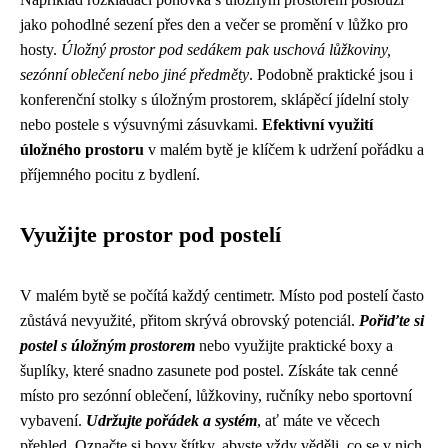
jako pohodlné sezení přes den a večer se promění v lůžko pro
hosty.
Úložný prostor pod sedákem pak uschová lůžkoviny,
sezónní oblečení nebo jiné předměty
. Podobně praktické jsou i
konferenční stolky s úložným prostorem, sklápěcí jídelní stoly
nebo postele s výsuvnými zásuvkami.
Efektivní využití
úložného prostoru
v malém bytě je klíčem k udržení pořádku a
příjemného pocitu z bydlení.
Využijte prostor pod postelí
V malém bytě se počítá každý centimetr. Místo pod postelí často
zůstává nevyužité, přitom skrývá obrovský potenciál.
Pořiďte si
postel s úložným prostorem
nebo využijte praktické boxy a
šuplíky, které snadno zasunete pod postel. Získáte tak cenné
místo pro sezónní oblečení, lůžkoviny, ručníky nebo sportovní
vybavení.
Udržujte pořádek a systém
, ať máte ve věcech
přehled. Označte si boxy štítky, abyste vždy věděli, co se v nich