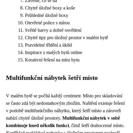
Zavěste, co se dá
Chytré úložné boxy a koše
Průhledné úložné boxy
Otevřené police s mírou
Světlé barvy a dobré osvětlení
Chytré tipy pro úložný prostor v malém bytě
Pravidelné třídění a úklid
Inspirace z malých bytů online
Kreativní řešení na míru bytu
Multifunkční nábytek šetří místo
V malém bytě se počítá každý centimetr. Místo pro skladování
se často zdá být nedostatkovým zbožím. Naštěstí existuje řešení
v podobě multifunkčního nábytku, který šetří místo a zároveň
nabízí chytré úložné prostory.
Multifunkční nábytek v sobě
kombinuje hned několik funkcí
, čímž šetří drahocenné místo.
Například rozkládací pohovka s úložným prostorem poslouží