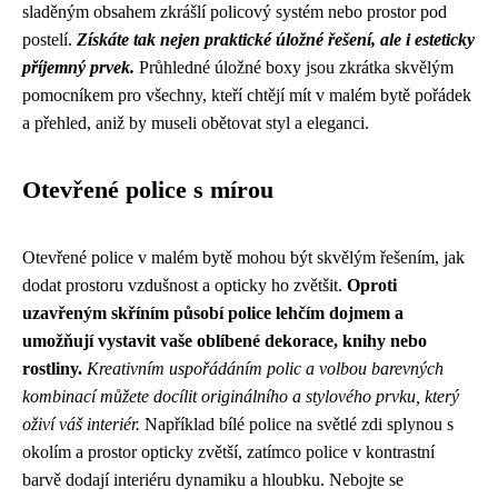
sladěným obsahem zkrášlí policový systém nebo prostor pod
postelí.
Získáte tak nejen praktické úložné řešení, ale i esteticky
příjemný prvek.
Průhledné úložné boxy jsou zkrátka skvělým
pomocníkem pro všechny, kteří chtějí mít v malém bytě pořádek
a přehled, aniž by museli obětovat styl a eleganci.
Otevřené police s mírou
Otevřené police v malém bytě mohou být skvělým řešením, jak
dodat prostoru vzdušnost a opticky ho zvětšit.
Oproti
uzavřeným skříním působí police lehčím dojmem a
umožňují vystavit vaše oblíbené dekorace, knihy nebo
rostliny.
Kreativním uspořádáním polic a volbou barevných
kombinací můžete docílit originálního a stylového prvku, který
oživí váš interiér.
Například bílé police na světlé zdi splynou s
okolím a prostor opticky zvětší, zatímco police v kontrastní
barvě dodají interiéru dynamiku a hloubku. Nebojte se