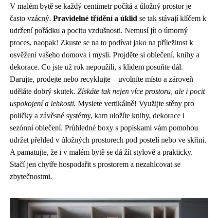
V malém bytě se každý centimetr počítá a úložný prostor je
často vzácný.
Pravidelné třídění a úklid
se tak stávají klíčem k
udržení pořádku a pocitu vzdušnosti. Nemusí jít o úmorný
proces, naopak! Zkuste se na to podívat jako na příležitost k
osvěžení vašeho domova i mysli. Projděte si oblečení, knihy a
dekorace. Co jste už rok nepoužili, s klidem posuňte dál.
Darujte, prodejte nebo recyklujte – uvolníte místo a zároveň
uděláte dobrý skutek.
Získáte tak nejen více prostoru, ale i pocit
uspokojení a lehkosti.
Myslete vertikálně! Využijte stěny pro
poličky a závěsné systémy, kam uložíte knihy, dekorace i
sezónní oblečení. Průhledné boxy s popiskami vám pomohou
udržet přehled v úložných prostorech pod postelí nebo ve skříni.
A pamatujte, že i v malém bytě se dá žít stylově a prakticky.
Stačí jen chytře hospodařit s prostorem a nezahlcovat se
zbytečnostmi.