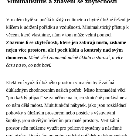
Minimalismus a zbavení se zbytečností
V malém bytě se počítá každý centimetr a chytré úložné řešení je
klíčem k udržení pořádku a vzdušnosti. Minimalistický přístup k
věcem, které vlastníme, nám v tom může velmi pomoci.
Zbavíme-li se zbytečností, které jen zabírají místo, získáme
nejen více prostoru, ale i pocit klidu a kontroly nad svým
domovem.
Méně věcí znamená méně úklidu a starostí, a více
času na to, co nás baví.
Efektivní využití úložného prostoru v malém bytě začíná
důkladným zhodnocením našich potřeb. Místo hromadění věcí
"pro každý případ" se zaměřme na to, co skutečně používáme a
co nám dělá radost. Multifunkční nábytek, jako jsou rozkládací
pohovky s úložným prostorem nebo postele s výsuvnými
šuplíky, jsou skvělým řešením pro malé prostory. Vertikální
prostor stěn můžeme využít pro policové systémy a nástěnné
organizéry, které nám pomohou udržet pořádek v dokumentech,