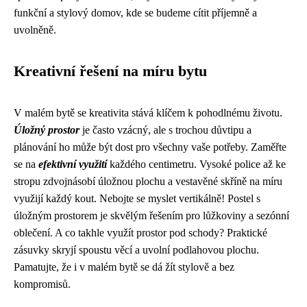
funkční a stylový domov, kde se budeme cítit příjemně a
uvolněně.
Kreativní řešení na míru bytu
V malém bytě se kreativita stává klíčem k pohodlnému životu.
Úložný prostor
je často vzácný, ale s trochou důvtipu a
plánování ho může být dost pro všechny vaše potřeby. Zaměřte
se na
efektivní využití
každého centimetru. Vysoké police až ke
stropu zdvojnásobí úložnou plochu a vestavěné skříně na míru
využijí každý kout. Nebojte se myslet vertikálně! Postel s
úložným prostorem je skvělým řešením pro lůžkoviny a sezónní
oblečení. A co takhle využít prostor pod schody? Praktické
zásuvky skryjí spoustu věcí a uvolní podlahovou plochu.
Pamatujte, že i v malém bytě se dá žít stylově a bez
kompromisů.