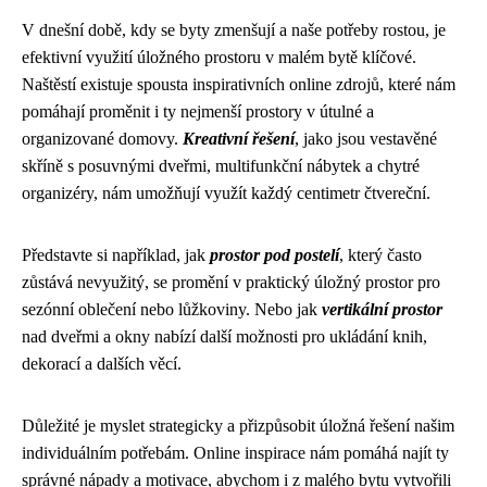
V dnešní době, kdy se byty zmenšují a naše potřeby rostou, je
efektivní využití úložného prostoru v malém bytě klíčové.
Naštěstí existuje spousta inspirativních online zdrojů, které nám
pomáhají proměnit i ty nejmenší prostory v útulné a
organizované domovy.
Kreativní řešení
, jako jsou vestavěné
skříně s posuvnými dveřmi, multifunkční nábytek a chytré
organizéry, nám umožňují využít každý centimetr čtvereční.
Představte si například, jak
prostor pod postelí
, který často
zůstává nevyužitý, se promění v praktický úložný prostor pro
sezónní oblečení nebo lůžkoviny. Nebo jak
vertikální prostor
nad dveřmi a okny nabízí další možnosti pro ukládání knih,
dekorací a dalších věcí.
Důležité je myslet strategicky a přizpůsobit úložná řešení našim
individuálním potřebám. Online inspirace nám pomáhá najít ty
správné nápady a motivace, abychom i z malého bytu vytvořili