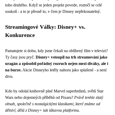
toho druhého. Když se jeden projekt povede, roztočí se celé
soukolí - a to je přesně to, v čem je Disney nepřekonatelný.
Streamingové Války: Disney+ vs.
Konkurence
Pamatujete si dobu, kdy jsme čekali na oblíbený film v televizi?
Ty časy jsou pryč.
Disney+ vstoupil na trh streamování jako
uragán a způsobil pořádný rozruch nejen mezi diváky, ale i
na burze.
Akcie Disneyho letěly nahoru jako splašené - a není
divu.
Kdo by odolal knihovně plné Marvel superhrdinů, světů Star
Wars nebo dojemných příběhů od Pixaru?
Právě tenhle zlatý
obsah, společně s nostalgickými klasikami, které známe od
dětství, dělá z Disney+ tak lákavou platformu.