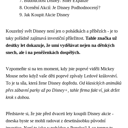
Budoucnost Disney: Směr Expanze
Ocenění Akcií: Je Disney Podhodnocený?
Jak Koupit Akcie Disney
Kouzelný svět Disney není jen o pohádkách a příbězích - je to
taky pořádně zajímavá investiční příležitost.
Tahle značka už
desítky let dokazuje, že umí vydělávat nejen na dětských
snech, ale i na peněženkách dospělých.
Vzpomeňte si na ten moment, kdy jste poprvé viděli Mickey
Mouse nebo když vaše děti poprvé zpívaly Ledové království.
To je ta síla, která žene Disney dopředu.
Od klasických animáků
přes zábavní parky až po Disney+, tahle firma fakt ví, jak držet
krok s dobou.
Představte si, že jste před dvaceti lety koupili Disney akcie -
dneska byste se mohli radovat z desetinásobku původní
investice. Není to jako v pohádce o Popelce? A co teprve ty