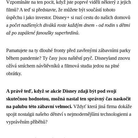
Vzpomínáte na ten pocit, když jste poprvé viděli některý z jejich
filmů? A teď si představte, že můžete být součástí tohoto
úspěchu i jako investor. Disney+ si razí cestu do našich domovů
a
počet nadšených diváků roste každým dnem - od rodin s dětmi
až po zapálené fanoušky superhrdinů
.
Pamatujete na ty dlouhé fronty před zavřenými zábavními parky
během pandemie? Ty časy jsou naštěstí pryč. Disneyland znovu
ožívá smíchem návštěvníků a filmová studia jedou na plné
obrátky.
A právě teď, když se akcie Disney zdají být pod svojí
skutečnou hodnotou, možná nastal ten správný čas naskočit
na palubu této zábavní velmoci.
Vždyť která jiná firma dokáže
spojit nostalgii našeho dětství s nejmodernějšími technologiemi a
vyprávěním příběhů?