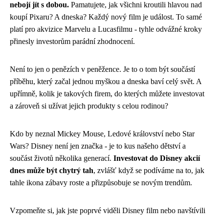
nebojí jít s dobou.
Pamatujete, jak všichni kroutili hlavou nad
koupí Pixaru? A dneska? Každý nový film je událost. To samé
platí pro akvizice Marvelu a Lucasfilmu - tyhle odvážné kroky
přinesly investorům parádní zhodnocení.
Není to jen o penězích v peněžence. Je to o tom být součástí
příběhu, který začal jednou myškou a dneska baví celý svět. A
upřímně, kolik je takových firem, do kterých můžete investovat
a zároveň si užívat jejich produkty s celou rodinou?
Kdo by neznal Mickey Mouse, Ledové království nebo Star
Wars? Disney není jen značka - je to kus našeho dětství a
součást životů několika generací.
Investovat do Disney akcií
dnes může být chytrý tah
, zvlášť když se podíváme na to, jak
tahle ikona zábavy roste a přizpůsobuje se novým trendům.
Vzpomeňte si, jak jste poprvé viděli Disney film nebo navštívili