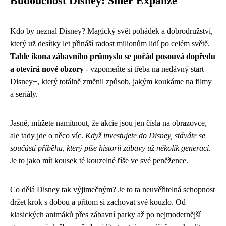
Budoucnost Disney: Směr Expanze
Kdo by neznal Disney? Magický svět pohádek a dobrodružství,
který už desítky let přináší radost milionům lidí po celém světě.
Tahle ikona zábavního průmyslu se pořád posouvá dopředu
a otevírá nové obzory
- vzpomeňte si třeba na nedávný start
Disney+, který totálně změnil způsob, jakým koukáme na filmy
a seriály.
Jasně, můžete namítnout, že akcie jsou jen čísla na obrazovce,
ale tady jde o něco víc.
Když investujete do Disney, stáváte se
součástí příběhu, který píše historii zábavy už několik generací
.
Je to jako mít kousek té kouzelné říše ve své peněžence.
Co dělá Disney tak výjimečným? Je to ta neuvěřitelná schopnost
držet krok s dobou a přitom si zachovat své kouzlo. Od
klasických animáků přes zábavní parky až po nejmodernější