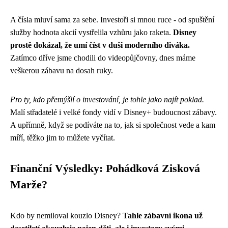
A čísla mluví sama za sebe. Investoři si mnou ruce - od spuštění
služby hodnota akcií vystřelila vzhůru jako raketa.
Disney
prostě dokázal, že umí číst v duši moderního diváka.
Zatímco dříve jsme chodili do videopůjčovny, dnes máme
veškerou zábavu na dosah ruky.
Pro ty, kdo přemýšlí o investování, je tohle jako najít poklad.
Malí střadatelé i velké fondy vidí v Disney+ budoucnost zábavy.
A upřímně, když se podíváte na to, jak si společnost vede a kam
míří, těžko jim to můžete vyčítat.
Finanční Výsledky: Pohádková Zisková
Marže?
Kdo by nemiloval kouzlo Disney?
Tahle zábavní ikona už