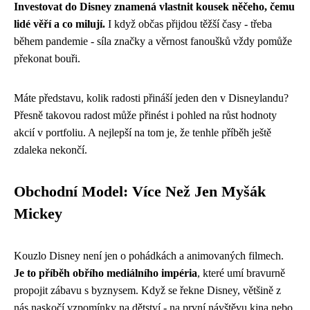
Investovat do Disney znamená vlastnit kousek něčeho, čemu
lidé věří a co milují.
I když občas přijdou těžší časy - třeba
během pandemie - síla značky a věrnost fanoušků vždy pomůže
překonat bouři.
Máte představu, kolik radosti přináší jeden den v Disneylandu?
Přesně takovou radost může přinést i pohled na růst hodnoty
akcií v portfoliu. A nejlepší na tom je, že tenhle příběh ještě
zdaleka nekončí.
Obchodní Model: Více Než Jen Myšák
Mickey
Kouzlo Disney není jen o pohádkách a animovaných filmech.
Je to příběh obřího mediálního impéria
, které umí bravurně
propojit zábavu s byznysem. Když se řekne Disney, většině z
nás naskočí vzpomínky na dětství - na první návštěvu kina nebo