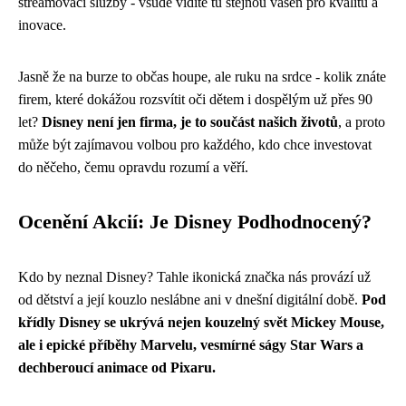
streamovací služby - všude vidíte tu stejnou vášeň pro kvalitu a
inovace.
Jasně že na burze to občas houpe, ale ruku na srdce - kolik znáte
firem, které dokážou rozsvítit oči dětem i dospělým už přes 90
let?
Disney není jen firma, je to součást našich životů
, a proto
může být zajímavou volbou pro každého, kdo chce investovat
do něčeho, čemu opravdu rozumí a věří.
Ocenění Akcií: Je Disney Podhodnocený?
Kdo by neznal Disney? Tahle ikonická značka nás provází už
od dětství a její kouzlo neslábne ani v dnešní digitální době.
Pod
křídly Disney se ukrývá nejen kouzelný svět Mickey Mouse,
ale i epické příběhy Marvelu, vesmírné ságy Star Wars a
dechberoucí animace od Pixaru.