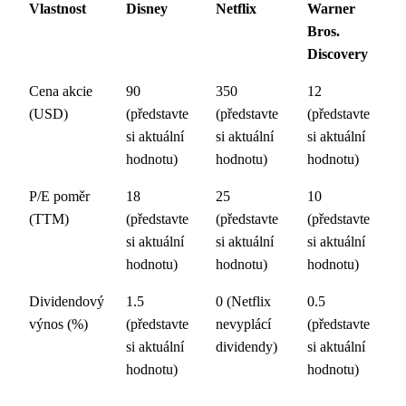
Vlastnost
Disney
Netflix
Warner
Bros.
Discovery
Cena akcie
90
350
12
(USD)
(představte
(představte
(představte
si aktuální
si aktuální
si aktuální
hodnotu)
hodnotu)
hodnotu)
P/E poměr
18
25
10
(TTM)
(představte
(představte
(představte
si aktuální
si aktuální
si aktuální
hodnotu)
hodnotu)
hodnotu)
Dividendový
1.5
0 (Netflix
0.5
výnos (%)
(představte
nevyplácí
(představte
si aktuální
dividendy)
si aktuální
hodnotu)
hodnotu)