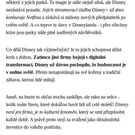
některý z jejich parků. Ta magie je stále stejně silná, ale Disney
nezůstává pozadu.
Jejich streamovací služba Disney+ už dnes
konkuruje Netflixu
a získává si miliony nových předplatitelů po
celém světě. A co teprve ty davy v Disneylandu - i přes všechny
krize jsou parky stále plné nadšených návštěvníků.
Co dělá Disney tak výjimečným? Je to jejich schopnost držet
krok s dobou.
Zatímco jiné firmy bojují s digitální
transformací, Disney už dávno pochopilo, že budoucnost je
v online světě
. Přesto nezapomínají na své kořeny a tradiční
zábavu, kterou lidé milují.
Jasně, na burze to občas trochu zaskřípe, ale ruku na srdce -
kolik znáte firem, které dokážou bavit lidi už celé století?
Disney
není jen firma, je to kulturní fenomén
, který se umí přizpůsobit
každé době. A právě proto stojí za zvážení jako dlouhodobá
investice do vašeho portfolia.