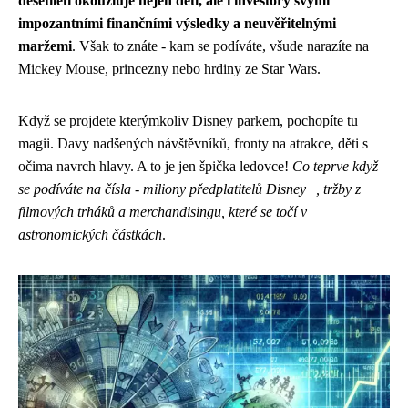
desetiletí okouzluje nejen děti, ale i investory svými
impozantními finančními výsledky a neuvěřitelnými
maržemi
. Však to znáte - kam se podíváte, všude narazíte na
Mickey Mouse, princezny nebo hrdiny ze Star Wars.
Když se projdete kterýmkoliv Disney parkem, pochopíte tu
magii. Davy nadšených návštěvníků, fronty na atrakce, děti s
očima navrch hlavy. A to je jen špička ledovce!
Co teprve když
se podíváte na čísla - miliony předplatitelů Disney+, tržby z
filmových trháků a merchandisingu, které se točí v
astronomických částkách
.