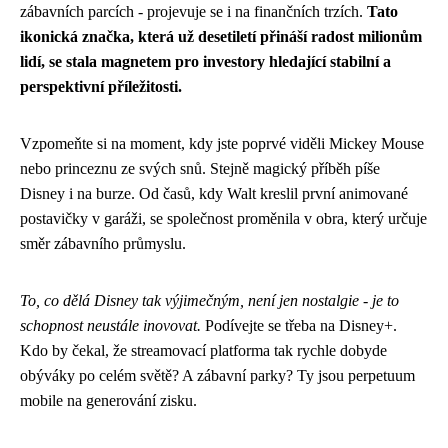
zábavních parcích - projevuje se i na finančních trzích.
Tato
ikonická značka, která už desetiletí přináší radost milionům
lidí, se stala magnetem pro investory hledající stabilní a
perspektivní příležitosti.
Vzpomeňte si na moment, kdy jste poprvé viděli Mickey Mouse
nebo princeznu ze svých snů. Stejně magický příběh píše
Disney i na burze. Od časů, kdy Walt kreslil první animované
postavičky v garáži, se společnost proměnila v obra, který určuje
směr zábavního průmyslu.
To, co dělá Disney tak výjimečným, není jen nostalgie - je to
schopnost neustále inovovat.
Podívejte se třeba na Disney+.
Kdo by čekal, že streamovací platforma tak rychle dobyde
obýváky po celém světě? A zábavní parky? Ty jsou perpetuum
mobile na generování zisku.