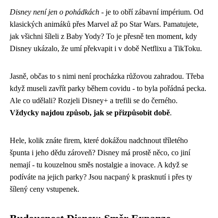
Disney není jen o pohádkách
- je to obří zábavní impérium. Od
klasických animáků přes Marvel až po Star Wars. Pamatujete,
jak všichni šíleli z Baby Yody? To je přesně ten moment, kdy
Disney ukázalo, že umí překvapit i v době Netflixu a TikToku.
Jasně, občas to s nimi není procházka růžovou zahradou. Třeba
když museli zavřít parky během covidu - to byla pořádná pecka.
Ale co udělali? Rozjeli Disney+ a trefili se do černého.
Vždycky najdou způsob, jak se přizpůsobit době
.
Hele, kolik znáte firem, které dokážou nadchnout tříletého
špunta i jeho dědu zároveň? Disney má prostě něco, co jiní
nemají - tu kouzelnou směs nostalgie a inovace. A když se
podíváte na jejich parky? Jsou nacpaný k prasknutí i přes ty
šílený ceny vstupenek.