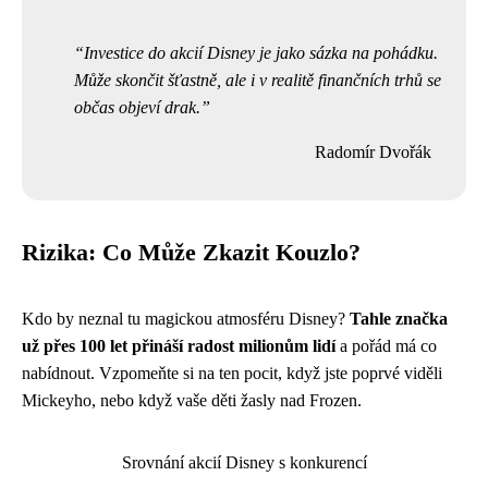
Investice do akcií Disney je jako sázka na pohádku.
Může skončit šťastně, ale i v realitě finančních trhů se
občas objeví drak.
Radomír Dvořák
Rizika: Co Může Zkazit Kouzlo?
Kdo by neznal tu magickou atmosféru Disney?
Tahle značka
už přes 100 let přináší radost milionům lidí
a pořád má co
nabídnout. Vzpomeňte si na ten pocit, když jste poprvé viděli
Mickeyho, nebo když vaše děti žasly nad Frozen.
Srovnání akcií Disney s konkurencí