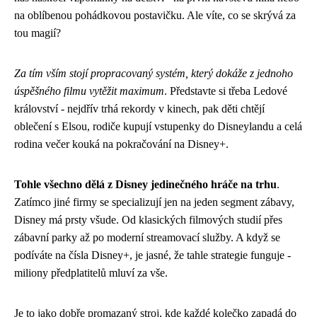
na oblíbenou pohádkovou postavičku. Ale víte, co se skrývá za
tou magií?
Za tím vším stojí propracovaný systém, který dokáže z jednoho
úspěšného filmu vytěžit maximum
. Představte si třeba Ledové
království - nejdřív trhá rekordy v kinech, pak děti chtějí
oblečení s Elsou, rodiče kupují vstupenky do Disneylandu a celá
rodina večer kouká na pokračování na Disney+.
Tohle všechno dělá z Disney jedinečného hráče na trhu
.
Zatímco jiné firmy se specializují jen na jeden segment zábavy,
Disney má prsty všude. Od klasických filmových studií přes
zábavní parky až po moderní streamovací služby. A když se
podíváte na čísla Disney+, je jasné, že tahle strategie funguje -
miliony předplatitelů mluví za vše.
Je to jako dobře promazaný stroj, kde každé kolečko zapadá do