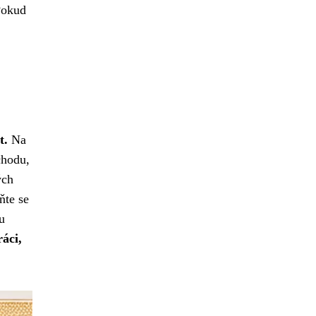
Pokud
t.
Na
chodu,
ých
te se
u
áci,