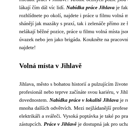
lákají čím dál víc lidí.
Nabídka práce Jihlava
je fak
rozhlídnete po okolí, najdete i práce u filmu volná 
shánějí jak mazáky s praxí, tak i zelenáče přímo ze š
nelákají běžné pozice, práce u filmu volná místa j
úvazek nebo jen jako brigáda. Koukněte na pracovní 
najdete!
Volná místa v Jihlavě
Jihlava, město s bohatou historií a pulzujícím živote
profesionál nebo teprve začínáte svou kariéru, v Jih
dovednostem.
Nabídka práce v lokalitě Jihlava
je r
mnoha dalších odvětvích. Mezi nejžádanější profese v
elektrikáři a svářeči. Vysoká poptávka je také po pr
zástupcích.
Práce v Jihlavě
je dostupná jak pro uch