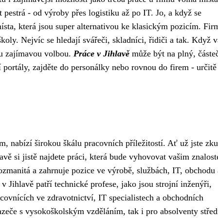
t pestrá - od výroby přes logistiku až po IT. Jo, a když se
místa, která jsou super alternativou ke klasickým pozicím. Fir
koly. Nejvíc se hledají svářeči, skladníci, řidiči a tak. Když v
sou zajímavou volbou.
Práce v Jihlavě
může být na plný, částe
portály, zajděte do personálky nebo rovnou do firem - určitě
m, nabízí širokou škálu pracovních příležitostí. Ať už jste zk
lavě si jistě najdete práci, která bude vyhovovat vašim znalos
ozmanitá a zahrnuje pozice ve výrobě, službách, IT, obchodu 
 Jihlavě patří technické profese, jako jsou strojní inženýři,
acovnících ve zdravotnictví, IT specialistech a obchodních
azeče s vysokoškolským vzděláním, tak i pro absolventy střed