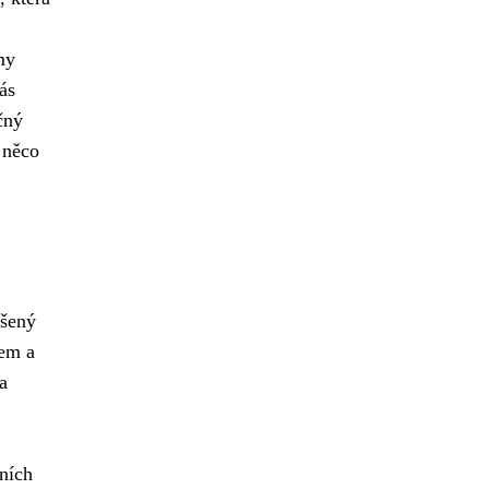
my
ás
čný
 něco
ušený
tem a
a
ních