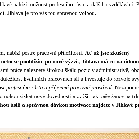
hlavě nabízí možnost profesního růstu a dalšího vzdělávání. 
í, Jihlava je pro vás tou správnou volbou.
m, nabízí pestré pracovní příležitosti.
Ať už jste zkušený
í nebo se poohlížíte po nové výzvě, Jihlava má co nabídnou
ami práce naleznete širokou škálu pozic v administrativě, ob
ůležitost kvalitních pracovních sil a investuje do rozvoje sv
st profesního růstu a příjemné pracovní prostředí.
Nezapomeň
omohou získat nové dovednosti a zvýšit tak vaše šance na trh
hou úsilí a správnou dávkou motivace najdete v Jihlavě pr