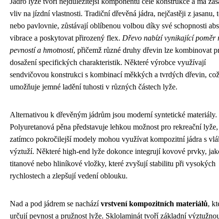
Jádro lyže tvoří nejdůležitější komponentu celé konstrukce a má zás
vliv na jízdní vlastnosti. Tradiční dřevěná jádra, nejčastěji z jasanu, 
nebo pavlovnie, zůstávají oblíbenou volbou díky své schopnosti ab
vibrace a poskytovat přirozený flex.
Dřevo nabízí vynikající poměr 
pevností a hmotností
, přičemž různé druhy dřevin lze kombinovat p
dosažení specifických charakteristik. Některé výrobce využívají
sendvičovou konstrukci s kombinací měkkých a tvrdých dřevin, co
umožňuje jemné ladění tuhosti v různých částech lyže.
Alternativou k dřevěným jádrům jsou moderní syntetické materiály.
Polyuretanová pěna představuje lehkou možnost pro rekreační lyže,
zatímco pokročilejší modely mohou využívat kompozitní jádra s vl
výztuží. Některé high-end lyže dokonce integrují kovové prvky, jak
titanové nebo hliníkové vložky, které zvyšují stabilitu při vysokých
rychlostech a zlepšují vedení oblouku.
Nad a pod jádrem se nachází
vrstvení kompozitních materiálů
, kt
určují pevnost a pružnost lyže. Sklolaminát tvoří základní výztužno