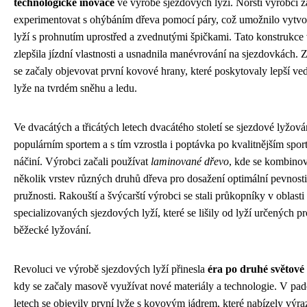
technologické inovace
ve výrobě sjezdových lyží. Norští výrobci z
experimentovat s ohýbáním dřeva pomocí páry, což umožnilo vytvo
lyží s prohnutím uprostřed a zvednutými špičkami. Tato konstrukce
zlepšila jízdní vlastnosti a usnadnila manévrování na sjezdovkách. 
se začaly objevovat první kovové hrany, které poskytovaly lepší ve
lyže na tvrdém sněhu a ledu.
Ve dvacátých a třicátých letech dvacátého století se sjezdové lyžován
populárním sportem a s tím vzrostla i poptávka po kvalitnějším spo
náčiní. Výrobci začali používat
laminované dřevo
, kde se kombino
několik vrstev různých druhů dřeva pro dosažení optimální pevnosti
pružnosti. Rakouští a švýcarští výrobci se stali průkopníky v oblasti
specializovaných sjezdových lyží, které se lišily od lyží určených pr
běžecké lyžování.
Revoluci ve výrobě sjezdových lyží přinesla
éra po druhé světové 
kdy se začaly masově využívat nové materiály a technologie. V pad
letech se objevily první lyže s kovovým jádrem, které nabízely výra