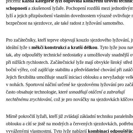
přičemž
každá kategorie lyží odpovídá konkrétní úrovni techni
schopností
a zkušeností lyžaře. Pochopení rozdílů mezi jednotlivým
lyží a jejich přizpůsobení vlastním dovednostem výrazně ovlivňuje 
bezpečnost na sjezdovce, ale také radost z lyžování samotného.
Pro začátečníky, kteří teprve objevují kouzlo sjezdového lyžování, 
ideální lyže s
měkčí konstrukcí a kratší délkou
. Tyto lyže jsou n
tak, aby odpouštěly technické nedostatky a umožňovaly snadnější o
při nižších rychlostech. Začátečnické lyže mají obvykle široký střed
boční výřez, což zajišťuje stabilitu a předvídatelné chování při zatáč
Jejich flexibilita umožňuje snazší iniciaci oblouku a nevyžaduje vel
v nohách. Sportovní náčiní určené ke sjezdovému lyžování pro zač
často obsahuje technologie, které
usnadňují otáčení a zabraňují
nechtěnému zrychlování
, což je pro nováčky na sjezdovkách klíčov
Mírně pokročilí lyžaři, kteří již zvládají základní techniku paralelníh
oblouku a cítí se jistě na modrých a červených sjezdovkách, potřebuj
vyváženými vlastnostmi. Tyto lyže nabízejí
kombinaci odpouštějíc