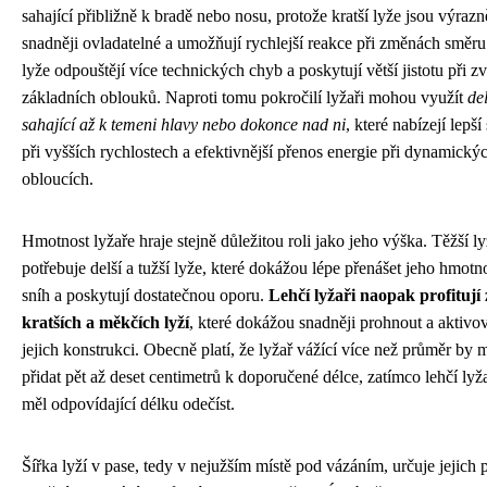
sahající přibližně k bradě nebo nosu, protože kratší lyže jsou výrazn
snadněji ovladatelné a umožňují rychlejší reakce při změnách směru
lyže odpouštějí více technických chyb a poskytují větší jistotu při z
základních oblouků. Naproti tomu pokročilí lyžaři mohou využít
del
sahající až k temeni hlavy nebo dokonce nad ni
, které nabízejí lepší 
při vyšších rychlostech a efektivnější přenos energie při dynamický
obloucích.
Hmotnost lyžaře hraje stejně důležitou roli jako jeho výška. Těžší ly
potřebuje delší a tužší lyže, které dokážou lépe přenášet jeho hmotn
sníh a poskytují dostatečnou oporu.
Lehčí lyžaři naopak profitují 
kratších a měkčích lyží
, které dokážou snadněji prohnout a aktivo
jejich konstrukci. Obecně platí, že lyžař vážící více než průměr by 
přidat pět až deset centimetrů k doporučené délce, zatímco lehčí lyž
měl odpovídající délku odečíst.
Šířka lyží v pase, tedy v nejužším místě pod vázáním, určuje jejich 