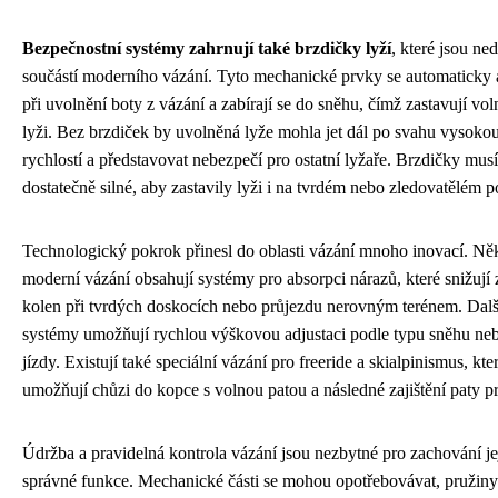
Bezpečnostní systémy zahrnují také brzdičky lyží
, které jsou ne
součástí moderního vázání. Tyto mechanické prvky se automaticky a
při uvolnění boty z vázání a zabírají se do sněhu, čímž zastavují vo
lyži. Bez brzdiček by uvolněná lyže mohla jet dál po svahu vysoko
rychlostí a představovat nebezpečí pro ostatní lyžaře. Brzdičky musí
dostatečně silné, aby zastavily lyži i na tvrdém nebo zledovatělém 
Technologický pokrok přinesl do oblasti vázání mnoho inovací. Ně
moderní vázání obsahují systémy pro absorpci nárazů, které snižují 
kolen při tvrdých doskocích nebo průjezdu nerovným terénem. Dalš
systémy umožňují rychlou výškovou adjustaci podle typu sněhu neb
jízdy. Existují také speciální vázání pro freeride a skialpinismus, kte
umožňují chůzi do kopce s volnou patou a následné zajištění paty pr
Údržba a pravidelná kontrola vázání jsou nezbytné pro zachování je
správné funkce. Mechanické části se mohou opotřebovávat, pruži