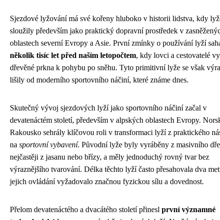
Sjezdové lyžování má své kořeny hluboko v historii lidstva, kdy lyž
sloužily především jako praktický dopravní prostředek v zasněžený
oblastech severní Evropy a Asie. První zmínky o používání lyží saha
několik tisíc let před naším letopočtem
, kdy lovci a cestovatelé vy
dřevěné prkna k pohybu po sněhu. Tyto primitivní lyže se však výr
lišily od moderního sportovního náčiní, které známe dnes.
Skutečný vývoj sjezdových lyží jako sportovního náčiní začal v
devatenáctém století, především v alpských oblastech Evropy. Nors
Rakousko sehrály klíčovou roli v transformaci lyží z praktického ná
na
sportovní vybavení
. Původní lyže byly vyráběny z masivního dře
nejčastěji z jasanu nebo břízy, a měly jednoduchý rovný tvar bez
výraznějšího tvarování. Délka těchto lyží často přesahovala dva met
jejich ovládání vyžadovalo značnou fyzickou sílu a dovednost.
Přelom devatenáctého a dvacátého století přinesl
první významné