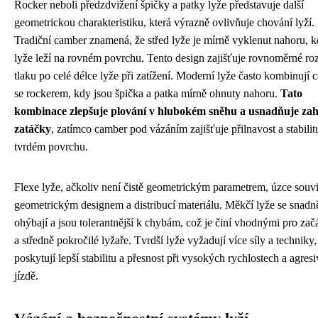
Rocker neboli předzdvižení špičky a patky lyže představuje další
geometrickou charakteristiku, která výrazně ovlivňuje chování lyží.
Tradiční camber znamená, že střed lyže je mírně vyklenut nahoru, 
lyže leží na rovném povrchu. Tento design zajišťuje rovnoměrné ro
tlaku po celé délce lyže při zatížení. Moderní lyže často kombinují
se rockerem, kdy jsou špička a patka mírně ohnuty nahoru.
Tato
kombinace zlepšuje plování v hlubokém sněhu a usnadňuje zah
zatáčky
, zatímco camber pod vázáním zajišťuje přilnavost a stabilit
tvrdém povrchu.
Flexe lyže, ačkoliv není čistě geometrickým parametrem, úzce souvi
geometrickým designem a distribucí materiálu. Měkčí lyže se snadně
ohýbají a jsou tolerantnější k chybám, což je činí vhodnými pro zač
a středně pokročilé lyžaře. Tvrdší lyže vyžadují více síly a techniky,
poskytují lepší stabilitu a přesnost při vysokých rychlostech a agresi
jízdě.