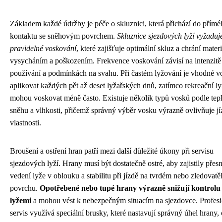
Základem každé údržby je péče o skluznici, která přichází do přím
kontaktu se sněhovým povrchem.
Skluznice sjezdových lyží vyžaduj
pravidelné voskování
, které zajišťuje optimální skluz a chrání mater
vysycháním a poškozením. Frekvence voskování závisí na intenzitě
používání a podmínkách na svahu. Při častém lyžování je vhodné v
aplikovat každých pět až deset lyžařských dnů, zatímco rekreační ly
mohou voskovat méně často. Existuje několik typů vosků podle tep
sněhu a vlhkosti, přičemž správný výběr vosku výrazně ovlivňuje jí
vlastnosti.
Broušení a ostření hran patří mezi další důležité úkony při servisu
sjezdových lyží. Hrany musí být dostatečně ostré, aby zajistily přes
vedení lyže v oblouku a stabilitu při jízdě na tvrdém nebo zledovat
povrchu.
Opotřebené nebo tupé hrany výrazně snižují kontrolu
lyžemi
a mohou vést k nebezpečným situacím na sjezdovce. Profesi
servis využívá speciální brusky, které nastavují správný úhel hrany,