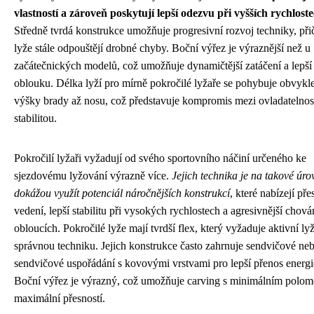
vlastností a zároveň poskytují lepší odezvu při vyšších rychlost
Středně tvrdá konstrukce umožňuje progresivní rozvoj techniky, př
lyže stále odpouštějí drobné chyby. Boční výřez je výraznější než u
začátečnických modelů, což umožňuje dynamičtější zatáčení a lepší
oblouku. Délka lyží pro mírně pokročilé lyžaře se pohybuje obvykl
výšky brady až nosu, což představuje kompromis mezi ovladatelnost
stabilitou.
Pokročilí lyžaři vyžadují od svého sportovního náčiní určeného ke
sjezdovému lyžování výrazně více.
Jejich technika je na takové úrov
dokážou využít potenciál náročnějších konstrukcí
, které nabízejí pře
vedení, lepší stabilitu při vysokých rychlostech a agresivnější chová
obloucích. Pokročilé lyže mají tvrdší flex, který vyžaduje aktivní ly
správnou techniku. Jejich konstrukce často zahrnuje sendvičové ne
sendvičové uspořádání s kovovými vrstvami pro lepší přenos energi
Boční výřez je výrazný, což umožňuje carving s minimálním polo
maximální přesností.