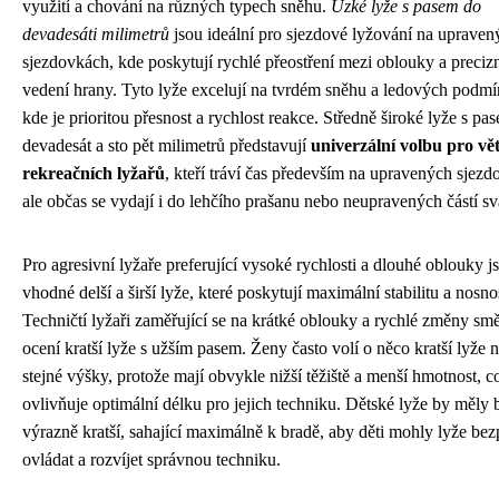
využití a chování na různých typech sněhu.
Úzké lyže s pasem do
devadesáti milimetrů
jsou ideální pro sjezdové lyžování na upraven
sjezdovkách, kde poskytují rychlé přeostření mezi oblouky a preciz
vedení hrany. Tyto lyže excelují na tvrdém sněhu a ledových podm
kde je prioritou přesnost a rychlost reakce. Středně široké lyže s p
devadesát a sto pět milimetrů představují
univerzální volbu pro vě
rekreačních lyžařů
, kteří tráví čas především na upravených sjezd
ale občas se vydají i do lehčího prašanu nebo neupravených částí s
Pro agresivní lyžaře preferující vysoké rychlosti a dlouhé oblouky j
vhodné delší a širší lyže, které poskytují maximální stabilitu a nosno
Techničtí lyžaři zaměřující se na krátké oblouky a rychlé změny sm
ocení kratší lyže s užším pasem. Ženy často volí o něco kratší lyže 
stejné výšky, protože mají obvykle nižší těžiště a menší hmotnost, c
ovlivňuje optimální délku pro jejich techniku. Dětské lyže by měly 
výrazně kratší, sahající maximálně k bradě, aby děti mohly lyže be
ovládat a rozvíjet správnou techniku.