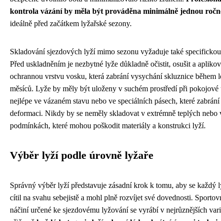
kontrola vázání by měla být prováděna minimálně jednou ročn
ideálně před začátkem lyžařské sezony.
Skladování sjezdových lyží mimo sezonu vyžaduje také specifickou
Před uskladněním je nezbytné lyže důkladně očistit, osušit a aplikov
ochrannou vrstvu vosku, která zabrání vysychání skluznice během l
měsíců. Lyže by měly být uloženy v suchém prostředí při pokojové t
nejlépe ve vázaném stavu nebo ve speciálních pásech, které zabrání
deformaci. Nikdy by se neměly skladovat v extrémně teplých nebo
podmínkách, které mohou poškodit materiály a konstrukci lyží.
Výběr lyží podle úrovně lyžaře
Správný výběr lyží představuje zásadní krok k tomu, aby se každý l
cítil na svahu sebejistě a mohl plně rozvíjet své dovednosti. Sportov
náčiní určené ke sjezdovému lyžování se vyrábí v nejrůznějších var