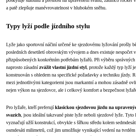
poskytuje stabilitu a přesnost na upraveném svahu, zatímco rocker v
a patě zlepšuje manévrovatelnost v hlubokém sněhu.
Typy lyží podle jízdního stylu
Lyže jako sportovní náčiní určené ke sjezdovému lyžování prošly 
posledních desetiletí obrovským vývojem a dnes existuje nespočet v
přizpůsobených konkrétním potřebám lyžařů. Při výběru správných l
naprosto zásadní
zvážit vlastní jízdní styl
, protože každý typ lyží je
konstruován s ohledem na specifické požadavky a techniku jízdy. R
mezi jednotlivými kategoriemi jsou markantní a mohou zásadně ovli
nejen výkon na sjezdovce, ale i celkový komfort a bezpečnost lyžař
Pro lyžaře, kteří preferují
klasickou sjezdovou jízdu na upravený
svazích
, jsou ideální takzvané piste lyže neboli sjezdové lyže. Tyto 
vyznačují užší konstrukcí, obvykle s šířkou středu kolem sedmdesát
osmdesáti milimetrů, což jim umožňuje vynikající vedení na tvrdém