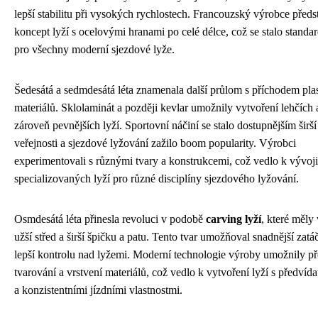
lepší stabilitu při vysokých rychlostech. Francouzský výrobce předst
koncept lyží s ocelovými hranami po celé délce, což se stalo stand
pro všechny moderní sjezdové lyže.
Šedesátá a sedmdesátá léta znamenala další průlom s příchodem pla
materiálů. Sklolaminát a později kevlar umožnily vytvoření lehčích 
zároveň pevnějších lyží. Sportovní náčiní se stalo dostupnějším širší
veřejnosti a sjezdové lyžování zažilo boom popularity. Výrobci
experimentovali s různými tvary a konstrukcemi, což vedlo k vývoji
specializovaných lyží pro různé disciplíny sjezdového lyžování.
Osmdesátá léta přinesla revoluci v podobě
carving lyží
, které měly
užší střed a širší špičku a patu. Tento tvar umožňoval snadnější zatá
lepší kontrolu nad lyžemi. Moderní technologie výroby umožnily p
tvarování a vrstvení materiálů, což vedlo k vytvoření lyží s předvíd
a konzistentními jízdními vlastnostmi.