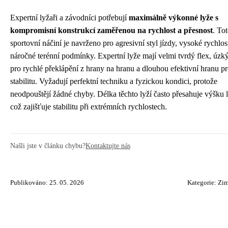
Expertní lyžaři a závodníci potřebují
maximálně výkonné lyže s
kompromisní konstrukcí zaměřenou na rychlost a přesnost
. To
sportovní náčiní je navrženo pro agresivní styl jízdy, vysoké rychlost
náročné terénní podmínky. Expertní lyže mají velmi tvrdý flex, úzký
pro rychlé překlápění z hrany na hranu a dlouhou efektivní hranu p
stabilitu. Vyžadují perfektní techniku a fyzickou kondici, protože
neodpouštějí žádné chyby. Délka těchto lyží často přesahuje výšku l
což zajišťuje stabilitu při extrémních rychlostech.
Našli jste v článku chybu?
Kontaktujte nás
Publikováno: 25. 05. 2026
Kategorie:
Zim