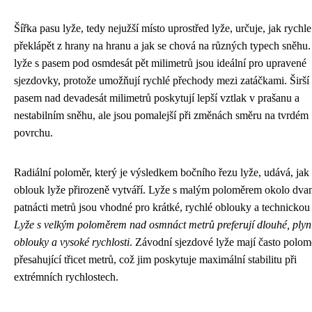
Šířka pasu lyže, tedy nejužší místo uprostřed lyže, určuje, jak rychle 
překlápět z hrany na hranu a jak se chová na různých typech sněhu.
lyže s pasem pod osmdesát pět milimetrů jsou ideální pro upravené
sjezdovky, protože umožňují rychlé přechody mezi zatáčkami. Širší 
pasem nad devadesát milimetrů poskytují lepší vztlak v prašanu a
nestabilním sněhu, ale jsou pomalejší při změnách směru na tvrdém
povrchu.
Radiální poloměr, který je výsledkem bočního řezu lyže, udává, jak
oblouk lyže přirozeně vytváří. Lyže s malým poloměrem okolo dvan
patnácti metrů jsou vhodné pro krátké, rychlé oblouky a technickou 
Lyže s velkým poloměrem nad osmnáct metrů preferují dlouhé, plyn
oblouky a vysoké rychlosti
. Závodní sjezdové lyže mají často polom
přesahující třicet metrů, což jim poskytuje maximální stabilitu při
extrémních rychlostech.