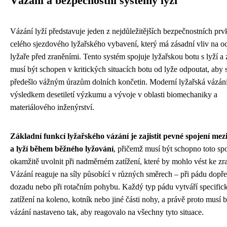
Vázání a bezpečnostní systémy lyží
Vázání lyží představuje jeden z nejdůležitějších bezpečnostních prv
celého sjezdového lyžařského vybavení, který má zásadní vliv na o
lyžaře před zraněními. Tento systém spojuje lyžařskou botu s lyží a
musí být schopen v kritických situacích botu od lyže odpoutat, aby 
předešlo vážným úrazům dolních končetin. Moderní lyžařská vázání
výsledkem desetiletí výzkumu a vývoje v oblasti biomechaniky a
materiálového inženýrství.
Základní funkcí lyžařského vázání je zajistit pevné spojení mez
a lyží během běžného lyžování
, přičemž musí být schopno toto sp
okamžitě uvolnit při nadměrném zatížení, které by mohlo vést ke zr
Vázání reaguje na síly působící v různých směrech – při pádu dopř
dozadu nebo při rotačním pohybu. Každý typ pádu vytváří specific
zatížení na koleno, kotník nebo jiné části nohy, a právě proto musí b
vázání nastaveno tak, aby reagovalo na všechny tyto situace.