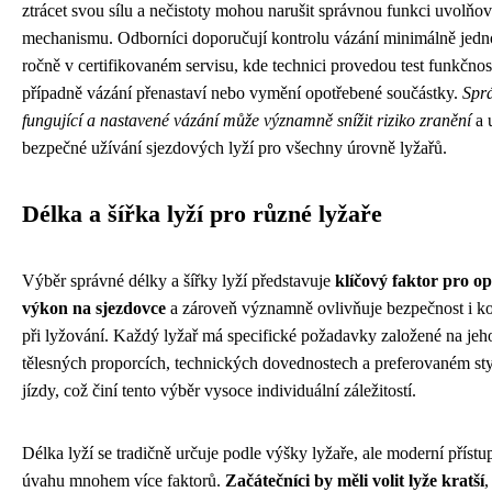
ztrácet svou sílu a nečistoty mohou narušit správnou funkci uvolňo
mechanismu. Odborníci doporučují kontrolu vázání minimálně jed
ročně v certifikovaném servisu, kde technici provedou test funkčnos
případně vázání přenastaví nebo vymění opotřebené součástky.
Spr
fungující a nastavené vázání může významně snížit riziko zranění
a 
bezpečné užívání sjezdových lyží pro všechny úrovně lyžařů.
Délka a šířka lyží pro různé lyžaře
Výběr správné délky a šířky lyží představuje
klíčový faktor pro op
výkon na sjezdovce
a zároveň významně ovlivňuje bezpečnost i k
při lyžování. Každý lyžař má specifické požadavky založené na jeh
tělesných proporcích, technických dovednostech a preferovaném st
jízdy, což činí tento výběr vysoce individuální záležitostí.
Délka lyží se tradičně určuje podle výšky lyžaře, ale moderní přístu
úvahu mnohem více faktorů.
Začátečníci by měli volit lyže kratší
,