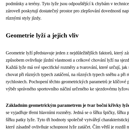
podmínky a terény. Tyto lyže jsou odpouštějící k chybám v technice
zároveň poskytují dostatečný prostor pro zlepšování dovedností nap
různými styly jízdy.
Geometrie lyží a jejich vliv
Geometrie lyží představuje jeden z nejdůležitějších faktorů, který z
způsobem ovlivňuje jízdní vlastnosti a celkové chování lyží na sjez
Každá lyže má své specifické rozměry a tvarování, které určují, jak
chovat při různých typech zatáčení, na různých typech sněhu a při 
rychlostech. Pochopení těchto geometrických parametrů je klíčové 
výběr správného sportovního náčiní určeného ke sjezdovému lyžová
Základním geometrickým parametrem je tvar boční křivky lyž
se vyjadřuje třemi hlavními rozměry. Jedná se o šířku špičky, šířku 
šířku patky lyže. Tyto tři hodnoty společně vytvářejí charakteristický
který zásadně ovlivňuje schopnost lyže zatáčet. Čím větší je rozdíl 