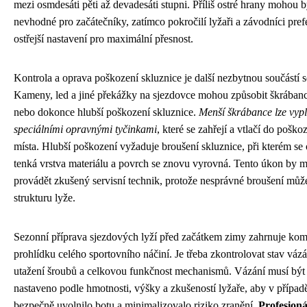
mezi osmdesáti pěti až devadesáti stupni. Příliš ostré hrany mohou b
nevhodné pro začátečníky, zatímco pokročilí lyžaři a závodníci prefe
ostřejší nastavení pro maximální přesnost.
Kontrola a oprava poškození skluznice je další nezbytnou součástí s
Kameny, led a jiné překážky na sjezdovce mohou způsobit škrábanc
nebo dokonce hlubší poškození skluznice.
Menší škrábance lze vypl
speciálními opravnými tyčinkami
, které se zahřejí a vtlačí do pošk
místa. Hlubší poškození vyžaduje broušení skluznice, při kterém se 
tenká vrstva materiálu a povrch se znovu vyrovná. Tento úkon by m
provádět zkušený servisní technik, protože nesprávné broušení může
strukturu lyže.
Sezonní příprava sjezdových lyží před začátkem zimy zahrnuje kom
prohlídku celého sportovního náčiní. Je třeba zkontrolovat stav vázá
utažení šroubů a celkovou funkčnost mechanismů. Vázání musí být
nastaveno podle hmotnosti, výšky a zkušeností lyžaře, aby v případ
bezpečně uvolnilo botu a minimalizovalo riziko zranění.
Profesioná