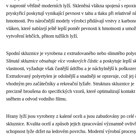
v naprosté většině moderních lyží. Skleněná vlákna spojená s epox
pryskyřicí poskytují vynikající pevnost v tahu a tlaku při relativně n
hmotnosti. Pro náročnější modely výrobci přidávají vrstvy z karbo
vláken, které nabízejí ještě lepší poměr pevnosti k hmotnosti a umož
vytvoření lehčích, přitom tužších lyží.
Spodní skluznice je vyrobena z extrudovaného nebo slinutého polye
Slinutá skluznice obsahuje více voskových částic
a poskytuje lepší s
vlastnosti, vyžaduje však častější údržbu a je náchylnější k poškozen
Extrudovaný polyetylen je odolnější a snadněji se opravuje, což jej 
vhodným pro začátečníky a rekreační lyžaře. Struktura skluznice je
precizně broušena do specifických vzorů, které optimalizují kontakt
sněhem a odvod vodního filmu.
Hrany lyží jsou vyrobeny z kalené oceli a jsou zabudovány po celé 
skluznice. Kvalita ocelí a způsob jejich zpracování významně ovlivň
schopnost lyže držet na ledovém povrchu. Moderní výrobní proces