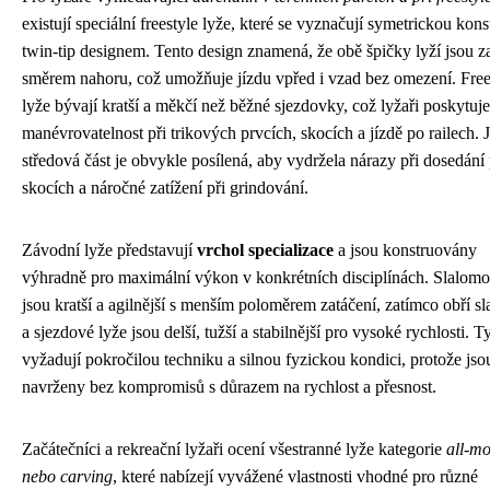
existují speciální freestyle lyže, které se vyznačují symetrickou kons
twin-tip designem. Tento design znamená, že obě špičky lyží jsou z
směrem nahoru, což umožňuje jízdu vpřed i vzad bez omezení. Free
lyže bývají kratší a měkčí než běžné sjezdovky, což lyžaři poskytuje
manévrovatelnost při trikových prvcích, skocích a jízdě po railech. J
středová část je obvykle posílená, aby vydržela nárazy při dosedání
skocích a náročné zatížení při grindování.
Závodní lyže představují
vrchol specializace
a jsou konstruovány
výhradně pro maximální výkon v konkrétních disciplínách. Slalomo
jsou kratší a agilnější s menším poloměrem zatáčení, zatímco obří s
a sjezdové lyže jsou delší, tužší a stabilnější pro vysoké rychlosti. T
vyžadují pokročilou techniku a silnou fyzickou kondici, protože jso
navrženy bez kompromisů s důrazem na rychlost a přesnost.
Začátečníci a rekreační lyžaři ocení všestranné lyže kategorie
all-m
nebo carving
, které nabízejí vyvážené vlastnosti vhodné pro různé