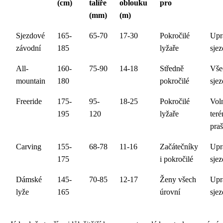
(cm)
talíře
oblouku
pro
(mm)
(m)
Sjezdové
165-
65-70
17-30
Pokročilé
Upr
závodní
185
lyžaře
sje
All-
160-
75-90
14-18
Středně
Vše
mountain
180
pokročilé
sje
Freeride
175-
95-
18-25
Pokročilé
Vol
195
120
lyžaře
teré
pra
Carving
155-
68-78
11-16
Začátečníky
Upr
175
i pokročilé
sje
Dámské
145-
70-85
12-17
Ženy všech
Upr
lyže
165
úrovní
sje