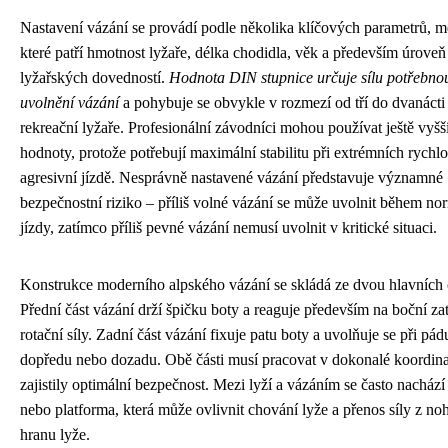
Nastavení vázání se provádí podle několika klíčových parametrů, m
které patří hmotnost lyžaře, délka chodidla, věk a především úroveň
lyžařských dovedností.
Hodnota DIN stupnice určuje sílu potřebno
uvolnění vázání
a pohybuje se obvykle v rozmezí od tří do dvanácti
rekreační lyžaře. Profesionální závodníci mohou používat ještě vyšš
hodnoty, protože potřebují maximální stabilitu při extrémních rychlo
agresivní jízdě. Nesprávně nastavené vázání představuje významné
bezpečnostní riziko – příliš volné vázání se může uvolnit během no
jízdy, zatímco příliš pevné vázání nemusí uvolnit v kritické situaci.
Konstrukce moderního alpského vázání se skládá ze dvou hlavních č
Přední část vázání drží špičku boty a reaguje především na boční zat
rotační síly. Zadní část vázání fixuje patu boty a uvolňuje se při pád
dopředu nebo dozadu. Obě části musí pracovat v dokonalé koordina
zajistily optimální bezpečnost. Mezi lyží a vázáním se často nachází
nebo platforma, která může ovlivnit chování lyže a přenos síly z no
hranu lyže.