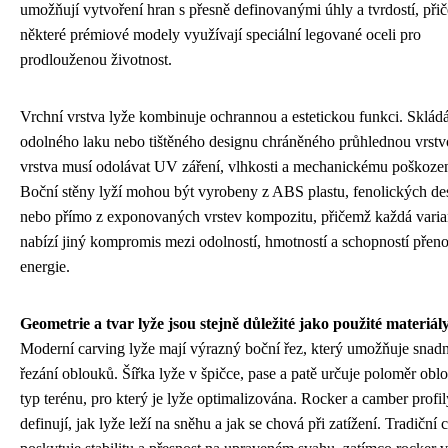
umožňují vytvoření hran s přesně definovanými úhly a tvrdostí, při
některé prémiové modely využívají speciální legované oceli pro
prodlouženou životnost.
Vrchní vrstva lyže kombinuje ochrannou a estetickou funkci. Skládá
odolného laku nebo tištěného designu chráněného průhlednou vrstv
vrstva musí odolávat UV záření, vlhkosti a mechanickému poškozen
Boční stěny lyží mohou být vyrobeny z ABS plastu, fenolických de
nebo přímo z exponovaných vrstev kompozitu, přičemž každá varia
nabízí jiný kompromis mezi odolností, hmotností a schopností přen
energie.
Geometrie a tvar lyže jsou stejně důležité jako použité materiál
Moderní carving lyže mají výrazný boční řez, který umožňuje snad
řezání oblouků. Šířka lyže v špičce, pase a patě určuje poloměr obl
typ terénu, pro který je lyže optimalizována. Rocker a camber profil
definují, jak lyže leží na sněhu a jak se chová při zatížení. Tradiční