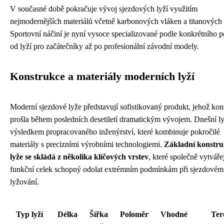
V současné době pokračuje vývoj sjezdových lyží využitím
nejmodernějších materiálů včetně karbonových vláken a titanových s
Sportovní náčiní je nyní vysoce specializované podle konkrétního po
od lyží pro začátečníky až po profesionální závodní modely.
Konstrukce a materiály moderních lyží
Moderní sjezdové lyže představují sofistikovaný produkt, jehož kon
prošla během posledních desetiletí dramatickým vývojem. Dnešní ly
výsledkem propracovaného inženýrství, které kombinuje pokročilé
materiály s precizními výrobními technologiemi.
Základní konstru
lyže se skládá z několika klíčových vrstev
, které společně vytvářej
funkční celek schopný odolat extrémním podmínkám při sjezdovém
lyžování.
Typ lyží
Délka
Šířka
Poloměr
Vhodné
Ter