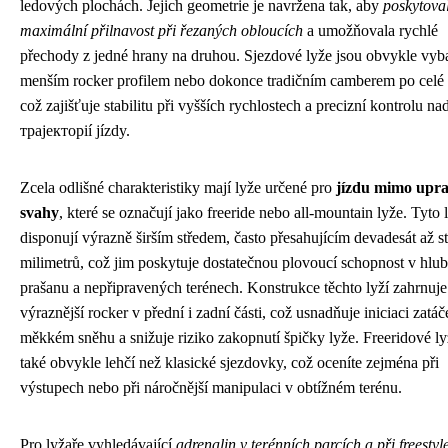
ledových plochách. Jejich geometrie je navržena tak, aby
poskytova
maximální přilnavost při řezaných obloucích
a umožňovala rychlé
přechody z jedné hrany na druhou. Sjezdové lyže jsou obvykle vy
menším rocker profilem nebo dokonce tradičním camberem po celé 
což zajišťuje stabilitu při vyšších rychlostech a precizní kontrolu na
траjекторií jízdy.
Zcela odlišné charakteristiky mají lyže určené pro
jízdu mimo upr
svahy
, které se označují jako freeride nebo all-mountain lyže. Tyto 
disponují výrazně širším středem, často přesahujícím devadesát až st
milimetrů, což jim poskytuje dostatečnou plovoucí schopnost v hl
prašanu a nepřipravených terénech. Konstrukce těchto lyží zahrnuje
výraznější rocker v přední i zadní části, což usnadňuje iniciaci zatáč
měkkém sněhu a snižuje riziko zakopnutí špičky lyže. Freeridové ly
také obvykle lehčí než klasické sjezdovky, což oceníte zejména při
výstupech nebo při náročnější manipulaci v obtížném terénu.
Pro lyžaře vyhledávající
adrenalin v terénních parcích a při freestyle