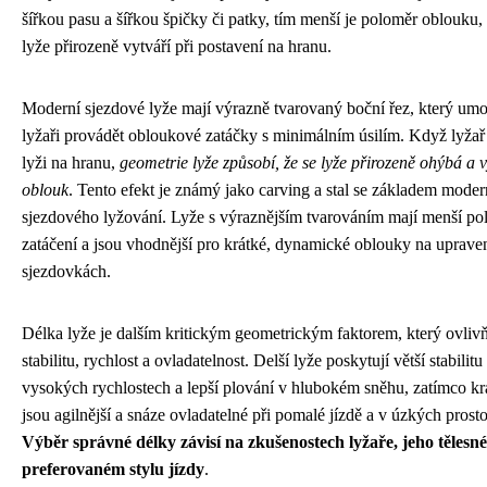
šířkou pasu a šířkou špičky či patky, tím menší je poloměr oblouku,
lyže přirozeně vytváří při postavení na hranu.
Moderní sjezdové lyže mají výrazně tvarovaný boční řez, který um
lyžaři provádět obloukové zatáčky s minimálním úsilím. Když lyžař
lyži na hranu,
geometrie lyže způsobí, že se lyže přirozeně ohýbá a v
oblouk
. Tento efekt je známý jako carving a stal se základem mode
sjezdového lyžování. Lyže s výraznějším tvarováním mají menší po
zatáčení a jsou vhodnější pro krátké, dynamické oblouky na uprav
sjezdovkách.
Délka lyže je dalším kritickým geometrickým faktorem, který ovliv
stabilitu, rychlost a ovladatelnost. Delší lyže poskytují větší stabilitu 
vysokých rychlostech a lepší plování v hlubokém sněhu, zatímco kra
jsou agilnější a snáze ovladatelné při pomalé jízdě a v úzkých prost
Výběr správné délky závisí na zkušenostech lyžaře, jeho tělesné
preferovaném stylu jízdy
.