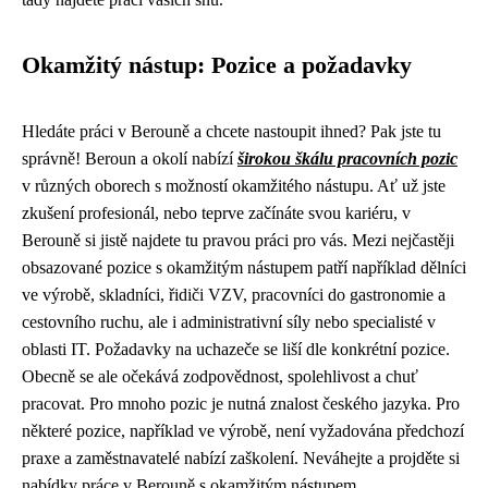
Okamžitý nástup: Pozice a požadavky
Hledáte práci v Berouně a chcete nastoupit ihned? Pak jste tu
správně! Beroun a okolí nabízí
širokou škálu pracovních pozic
v různých oborech s možností okamžitého nástupu. Ať už jste
zkušení profesionál, nebo teprve začínáte svou kariéru, v
Berouně si jistě najdete tu pravou práci pro vás. Mezi nejčastěji
obsazované pozice s okamžitým nástupem patří například dělníci
ve výrobě, skladníci, řidiči VZV, pracovníci do gastronomie a
cestovního ruchu, ale i administrativní síly nebo specialisté v
oblasti IT. Požadavky na uchazeče se liší dle konkrétní pozice.
Obecně se ale očekává zodpovědnost, spolehlivost a chuť
pracovat. Pro mnoho pozic je nutná znalost českého jazyka. Pro
některé pozice, například ve výrobě, není vyžadována předchozí
praxe a zaměstnavatelé nabízí zaškolení. Neváhejte a projděte si
nabídky práce v Berouně s okamžitým nástupem.