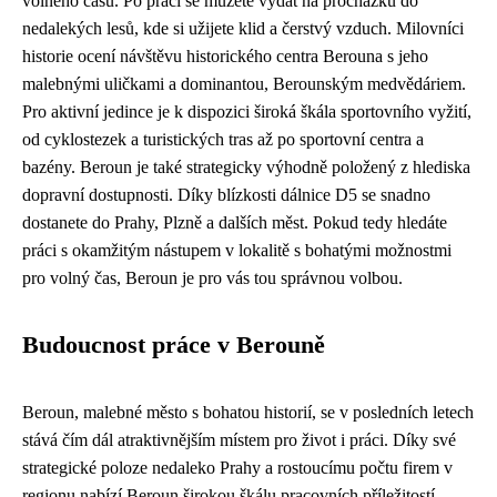
volného času. Po práci se můžete vydat na procházku do
nedalekých lesů, kde si užijete klid a čerstvý vzduch. Milovníci
historie ocení návštěvu historického centra Berouna s jeho
malebnými uličkami a dominantou, Berounským medvědáriem.
Pro aktivní jedince je k dispozici široká škála sportovního vyžití,
od cyklostezek a turistických tras až po sportovní centra a
bazény. Beroun je také strategicky výhodně položený z hlediska
dopravní dostupnosti. Díky blízkosti dálnice D5 se snadno
dostanete do Prahy, Plzně a dalších měst. Pokud tedy hledáte
práci s okamžitým nástupem v lokalitě s bohatými možnostmi
pro volný čas, Beroun je pro vás tou správnou volbou.
Budoucnost práce v Berouně
Beroun, malebné město s bohatou historií, se v posledních letech
stává čím dál atraktivnějším místem pro život i práci. Díky své
strategické poloze nedaleko Prahy a rostoucímu počtu firem v
regionu nabízí Beroun širokou škálu pracovních příležitostí.