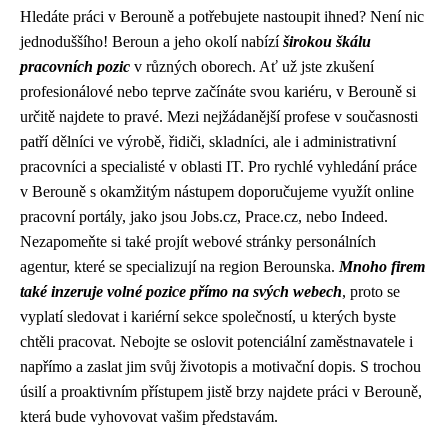
Hledáte práci v Berouně a potřebujete nastoupit ihned? Není nic
jednoduššího! Beroun a jeho okolí nabízí
širokou škálu
pracovních pozic
v různých oborech. Ať už jste zkušení
profesionálové nebo teprve začínáte svou kariéru, v Berouně si
určitě najdete to pravé. Mezi nejžádanější profese v současnosti
patří dělníci ve výrobě, řidiči, skladníci, ale i administrativní
pracovníci a specialisté v oblasti IT. Pro rychlé vyhledání práce
v Berouně s okamžitým nástupem doporučujeme využít online
pracovní portály, jako jsou Jobs.cz, Prace.cz, nebo Indeed.
Nezapomeňte si také projít webové stránky personálních
agentur, které se specializují na region Berounska.
Mnoho firem
také inzeruje volné pozice přímo na svých webech
, proto se
vyplatí sledovat i kariérní sekce společností, u kterých byste
chtěli pracovat. Nebojte se oslovit potenciální zaměstnavatele i
napřímo a zaslat jim svůj životopis a motivační dopis. S trochou
úsilí a proaktivním přístupem jistě brzy najdete práci v Berouně,
která bude vyhovovat vašim představám.