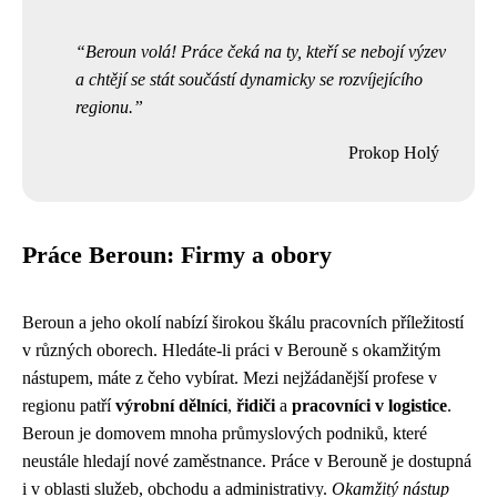
Beroun volá! Práce čeká na ty, kteří se nebojí výzev
a chtějí se stát součástí dynamicky se rozvíjejícího
regionu.
Prokop Holý
Práce Beroun: Firmy a obory
Beroun a jeho okolí nabízí širokou škálu pracovních příležitostí
v různých oborech. Hledáte-li práci v Berouně s okamžitým
nástupem, máte z čeho vybírat. Mezi nejžádanější profese v
regionu patří
výrobní dělníci
,
řidiči
a
pracovníci v logistice
.
Beroun je domovem mnoha průmyslových podniků, které
neustále hledají nové zaměstnance. Práce v Berouně je dostupná
i v oblasti služeb, obchodu a administrativy.
Okamžitý nástup