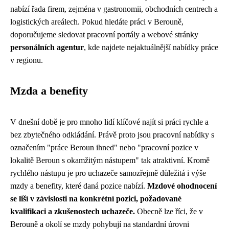
nabízí řada firem, zejména v gastronomii, obchodních centrech a
logistických areálech. Pokud hledáte práci v Berouně,
doporučujeme sledovat pracovní portály a webové stránky
personálních agentur
, kde najdete nejaktuálnější nabídky práce
v regionu.
Mzda a benefity
V dnešní době je pro mnoho lidí klíčové najít si práci rychle a
bez zbytečného odkládání. Právě proto jsou pracovní nabídky s
označením "práce Beroun ihned" nebo "pracovní pozice v
lokalitě Beroun s okamžitým nástupem" tak atraktivní. Kromě
rychlého nástupu je pro uchazeče samozřejmě důležitá i výše
mzdy a benefity, které daná pozice nabízí.
Mzdové ohodnocení
se liší v závislosti na konkrétní pozici, požadované
kvalifikaci a zkušenostech uchazeče.
Obecně lze říci, že v
Berouně a okolí se mzdy pohybují na standardní úrovni