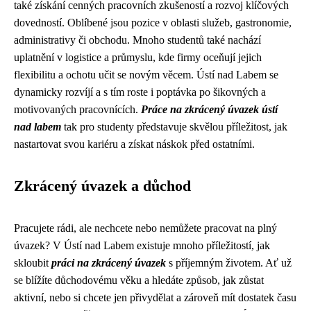
také získání cenných pracovních zkušeností a rozvoj klíčových
dovedností. Oblíbené jsou pozice v oblasti služeb, gastronomie,
administrativy či obchodu. Mnoho studentů také nachází
uplatnění v logistice a průmyslu, kde firmy oceňují jejich
flexibilitu a ochotu učit se novým věcem. Ústí nad Labem se
dynamicky rozvíjí a s tím roste i poptávka po šikovných a
motivovaných pracovnících.
Práce na zkrácený úvazek ústí
nad labem
tak pro studenty představuje skvělou příležitost, jak
nastartovat svou kariéru a získat náskok před ostatními.
Zkrácený úvazek a důchod
Pracujete rádi, ale nechcete nebo nemůžete pracovat na plný
úvazek? V Ústí nad Labem existuje mnoho příležitostí, jak
skloubit
práci na zkrácený úvazek
s příjemným životem. Ať už
se blížíte důchodovému věku a hledáte způsob, jak zůstat
aktivní, nebo si chcete jen přivydělat a zároveň mít dostatek času