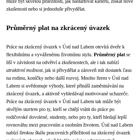
může být skvělou příležitostí, jak nastartovat kariéru, získat nové
zkušenosti nebo si jednoduše přivydělat.
Průměrný plat na zkrácený úvazek
Práce na zkrácený úvazek v Ústí nad Labem otevírá dveře k
flexibilnímu a vyváženému životnímu stylu.
Průměrný plat
se
liší v závislosti na odvětví a zkušenostech, ale i tak nabízí
atraktivní možnost
, jak si přivydělat a zároveň mít dostatek času
na rodinu, koníčky nebo další rozvoj. Mnoho firem v Ústí nad
Labem si uvědomuje výhody, které přináší zaměstnávání na
zkrácený úvazek, a aktivně vyhledávají motivované uchazeče.
Práce na zkrácený úvazek v Ústí nad Labem tak může být
skvělým startem
pro ty, kteří se chtějí vrátit do práce po
rodičovské dovolené, studenty, nebo pro ty, kteří hledají lepší
rovnováhu mezi pracovním a osobním životem. Ústí nad Labem
nabízí
širokou škálu
pracovních příležitostí na zkrácený úvazek