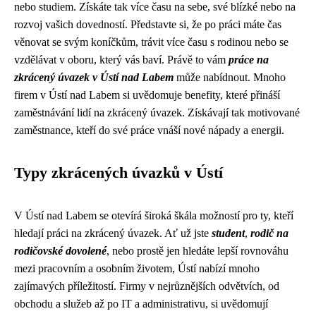
nebo studiem. Získáte tak více času na sebe, své blízké nebo na
rozvoj vašich dovedností. Představte si, že po práci máte čas
věnovat se svým koníčkům, trávit více času s rodinou nebo se
vzdělávat v oboru, který vás baví. Právě to vám
práce na
zkrácený úvazek v Ústí nad Labem
může nabídnout. Mnoho
firem v Ústí nad Labem si uvědomuje benefity, které přináší
zaměstnávání lidí na zkrácený úvazek. Získávají tak motivované
zaměstnance, kteří do své práce vnáší nové nápady a energii.
Typy zkrácených úvazků v Ústí
V Ústí nad Labem se otevírá široká škála možností pro ty, kteří
hledají práci na zkrácený úvazek. Ať už jste
student
,
rodič na
rodičovské dovolené
, nebo prostě jen hledáte lepší rovnováhu
mezi pracovním a osobním životem, Ústí nabízí mnoho
zajímavých příležitostí. Firmy v nejrůznějších odvětvích, od
obchodu a služeb až po IT a administrativu, si uvědomují