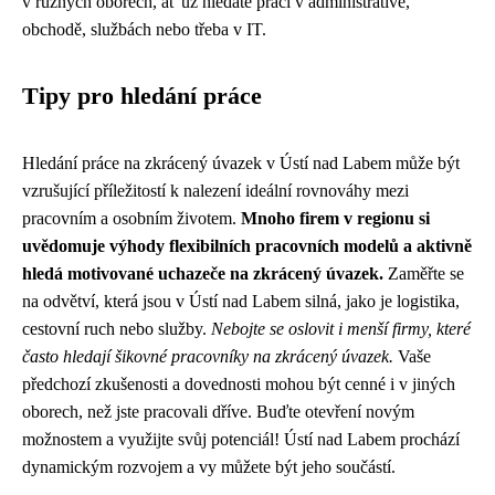
v různých oborech, ať už hledáte práci v administrativě,
obchodě, službách nebo třeba v IT.
Tipy pro hledání práce
Hledání práce na zkrácený úvazek v Ústí nad Labem může být
vzrušující příležitostí k nalezení ideální rovnováhy mezi
pracovním a osobním životem.
Mnoho firem v regionu si
uvědomuje výhody flexibilních pracovních modelů a aktivně
hledá motivované uchazeče na zkrácený úvazek.
Zaměřte se
na odvětví, která jsou v Ústí nad Labem silná, jako je logistika,
cestovní ruch nebo služby.
Nebojte se oslovit i menší firmy, které
často hledají šikovné pracovníky na zkrácený úvazek.
Vaše
předchozí zkušenosti a dovednosti mohou být cenné i v jiných
oborech, než jste pracovali dříve. Buďte otevření novým
možnostem a využijte svůj potenciál! Ústí nad Labem prochází
dynamickým rozvojem a vy můžete být jeho součástí.