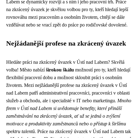
Labem se dynamicky rozvíjí a s ním i jeho pracovní trh. Práce
na zkrácený úvazek je skvělou volbou pro ty, kteří hledají lepší
rovnováhu mezi pracovním a osobním životem, chtějí se dále
vzdělávat nebo se vrací zpět do práce po rodičovské dovolené.
Nejžádanější profese na zkrácený úvazek
Hledáte práci na zkrácený úvazek v Ústí nad Labem? Skvělá
volba! Město nabízí
širokou škálu
možností pro ty, kteří hledají
flexibilní pracovní dobu a možnost skloubit práci s osobním
životem. Mezi nejžádanější profese na zkrácený úvazek v Ústí
nad Labem patří administrativní pracovníci, pracovníci v oblasti
služeb a obchodu, ale i specialisté v IT nebo marketingu.
Mnoho
firem v Ústí nad Labem si uvědomuje benefity, které přináší
zaměstnávání na zkrácený úvazek, ať už se jedná o zvýšení
motivace a produktivity zaměstnanců nebo o přístup k širšímu
spektru talentů.
Práce na zkrácený úvazek v Ústí nad Labem tak