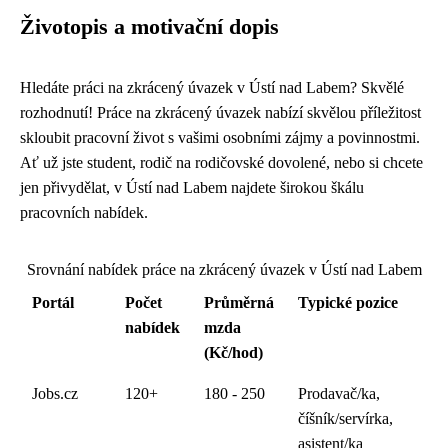
Životopis a motivační dopis
Hledáte práci na zkrácený úvazek v Ústí nad Labem? Skvělé
rozhodnutí! Práce na zkrácený úvazek nabízí skvělou příležitost
skloubit pracovní život s vašimi osobními zájmy a povinnostmi.
Ať už jste student, rodič na rodičovské dovolené, nebo si chcete
jen přivydělat, v Ústí nad Labem najdete širokou škálu
pracovních nabídek.
Srovnání nabídek práce na zkrácený úvazek v Ústí nad Labem
Portál
Počet
Průměrná
Typické pozice
nabídek
mzda
(Kč/hod)
Jobs.cz
120+
180 - 250
Prodavač/ka,
číšník/servírka,
asistent/ka