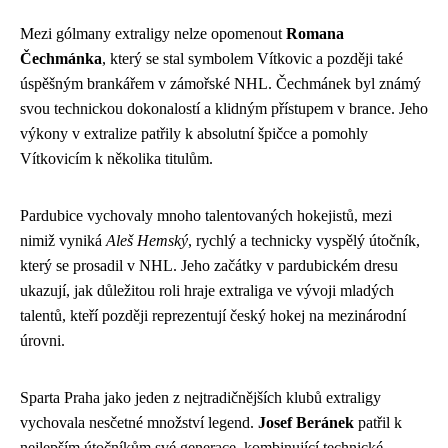
Mezi gólmany extraligy nelze opomenout
Romana
Čechmánka
, který se stal symbolem Vítkovic a později také
úspěšným brankářem v zámořské NHL. Čechmánek byl známý
svou technickou dokonalostí a klidným přístupem v brance. Jeho
výkony v extralize patřily k absolutní špičce a pomohly
Vítkovicím k několika titulům.
Pardubice vychovaly mnoho talentovaných hokejistů, mezi
nimiž vyniká
Aleš Hemský
, rychlý a technicky vyspělý útočník,
který se prosadil v NHL. Jeho začátky v pardubickém dresu
ukazují, jak důležitou roli hraje extraliga ve vývoji mladých
talentů, kteří později reprezentují český hokej na mezinárodní
úrovni.
Sparta Praha jako jeden z nejtradičnějších klubů extraligy
vychovala nesčetné množství legend.
Josef Beránek
patřil k
nejlepším útočníkům své generace, kombinující technické