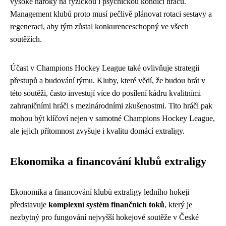
vysoké nároky na fyzickou i psychickou kondici hráčů.
Management klubů proto musí pečlivě plánovat rotaci sestavy a
regeneraci, aby tým zůstal konkurenceschopný ve všech
soutěžích.
Účast v Champions Hockey League také ovlivňuje strategii
přestupů a budování týmu. Kluby, které vědí, že budou hrát v
této soutěži, často investují více do posílení kádru kvalitními
zahraničními hráči s mezinárodními zkušenostmi. Tito hráči pak
mohou být klíčoví nejen v samotné Champions Hockey League,
ale jejich přítomnost zvyšuje i kvalitu domácí extraligy.
Ekonomika a financování klubů extraligy
Ekonomika a financování klubů extraligy ledního hokeji
představuje
komplexní systém finančních toků
, který je
nezbytný pro fungování nejvyšší hokejové soutěže v České