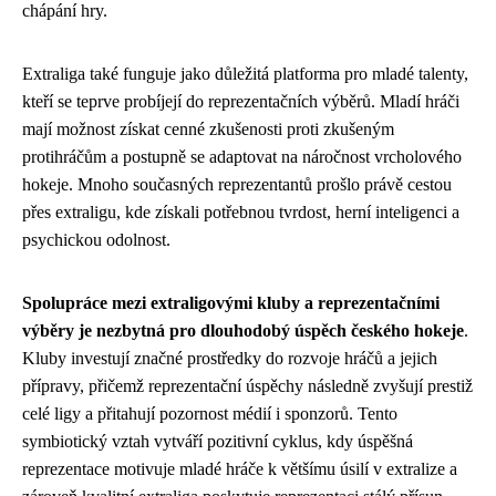
chápání hry.
Extraliga také funguje jako důležitá platforma pro mladé talenty,
kteří se teprve probíjejí do reprezentačních výběrů. Mladí hráči
mají možnost získat cenné zkušenosti proti zkušeným
protihráčům a postupně se adaptovat na náročnost vrcholového
hokeje. Mnoho současných reprezentantů prošlo právě cestou
přes extraligu, kde získali potřebnou tvrdost, herní inteligenci a
psychickou odolnost.
Spolupráce mezi extraligovými kluby a reprezentačními
výběry je nezbytná pro dlouhodobý úspěch českého hokeje
.
Kluby investují značné prostředky do rozvoje hráčů a jejich
přípravy, přičemž reprezentační úspěchy následně zvyšují prestiž
celé ligy a přitahují pozornost médií i sponzorů. Tento
symbiotický vztah vytváří pozitivní cyklus, kdy úspěšná
reprezentace motivuje mladé hráče k většímu úsilí v extralize a