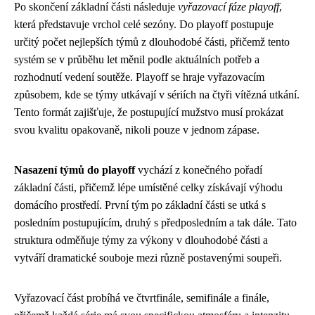
Po skončení základní části následuje
vyřazovací fáze playoff
,
která představuje vrchol celé sezóny. Do playoff postupuje
určitý počet nejlepších týmů z dlouhodobé části, přičemž tento
systém se v průběhu let měnil podle aktuálních potřeb a
rozhodnutí vedení soutěže. Playoff se hraje vyřazovacím
způsobem, kde se týmy utkávají v sériích na čtyři vítězná utkání.
Tento formát zajišťuje, že postupující mužstvo musí prokázat
svou kvalitu opakovaně, nikoli pouze v jednom zápase.
Nasazení týmů do playoff
vychází z konečného pořadí
základní části, přičemž lépe umístěné celky získávají výhodu
domácího prostředí. První tým po základní části se utká s
posledním postupujícím, druhý s předposledním a tak dále. Tato
struktura odměňuje týmy za výkony v dlouhodobé části a
vytváří dramatické souboje mezi různě postavenými soupeři.
Vyřazovací část probíhá ve čtvrtfinále, semifinále a finále,