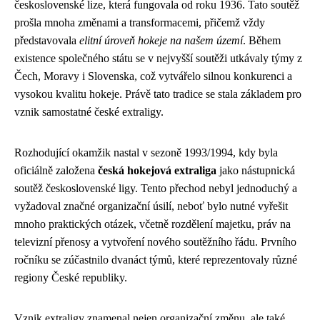
československé lize, která fungovala od roku 1936. Tato soutěž
prošla mnoha změnami a transformacemi, přičemž vždy
představovala
elitní úroveň hokeje na našem území
. Během
existence společného státu se v nejvyšší soutěži utkávaly týmy z
Čech, Moravy i Slovenska, což vytvářelo silnou konkurenci a
vysokou kvalitu hokeje. Právě tato tradice se stala základem pro
vznik samostatné české extraligy.
Rozhodující okamžik nastal v sezoně 1993/1994, kdy byla
oficiálně založena
česká hokejová extraliga
jako nástupnická
soutěž československé ligy. Tento přechod nebyl jednoduchý a
vyžadoval značné organizační úsilí, neboť bylo nutné vyřešit
mnoho praktických otázek, včetně rozdělení majetku, práv na
televizní přenosy a vytvoření nového soutěžního řádu. Prvního
ročníku se zúčastnilo dvanáct týmů, které reprezentovaly různé
regiony České republiky.
Vznik extraligy znamenal nejen organizační změnu, ale také