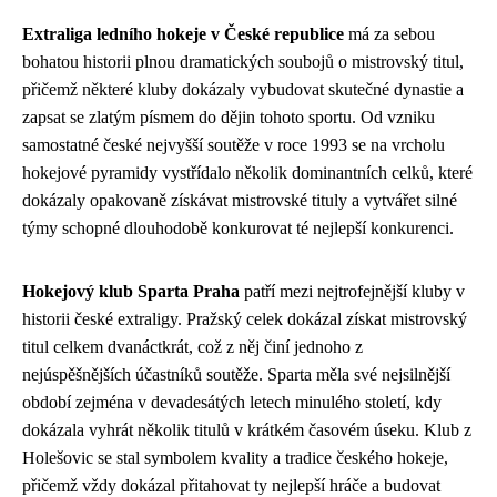
Extraliga ledního hokeje v České republice
má za sebou
bohatou historii plnou dramatických soubojů o mistrovský titul,
přičemž některé kluby dokázaly vybudovat skutečné dynastie a
zapsat se zlatým písmem do dějin tohoto sportu. Od vzniku
samostatné české nejvyšší soutěže v roce 1993 se na vrcholu
hokejové pyramidy vystřídalo několik dominantních celků, které
dokázaly opakovaně získávat mistrovské tituly a vytvářet silné
týmy schopné dlouhodobě konkurovat té nejlepší konkurenci.
Hokejový klub Sparta Praha
patří mezi nejtrofejnější kluby v
historii české extraligy. Pražský celek dokázal získat mistrovský
titul celkem dvanáctkrát, což z něj činí jednoho z
nejúspěšnějších účastníků soutěže. Sparta měla své nejsilnější
období zejména v devadesátých letech minulého století, kdy
dokázala vyhrát několik titulů v krátkém časovém úseku. Klub z
Holešovic se stal symbolem kvality a tradice českého hokeje,
přičemž vždy dokázal přitahovat ty nejlepší hráče a budovat