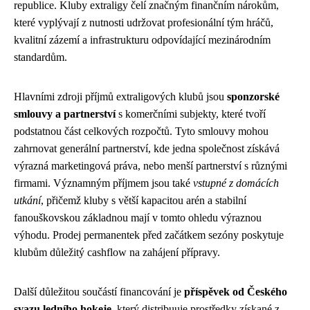
republice. Kluby extraligy čelí značným finančním nárokům,
které vyplývají z nutnosti udržovat profesionální tým hráčů,
kvalitní zázemí a infrastrukturu odpovídající mezinárodním
standardům.
Hlavními zdroji příjmů extraligových klubů jsou
sponzorské
smlouvy a partnerství
s komerčními subjekty, které tvoří
podstatnou část celkových rozpočtů. Tyto smlouvy mohou
zahrnovat generální partnerství, kde jedna společnost získává
výrazná marketingová práva, nebo menší partnerství s různými
firmami. Významným příjmem jsou také
vstupné z domácích
utkání
, přičemž kluby s větší kapacitou arén a stabilní
fanouškovskou základnou mají v tomto ohledu výraznou
výhodu. Prodej permanentek před začátkem sezóny poskytuje
klubům důležitý cashflow na zahájení přípravy.
Další důležitou součástí financování je
příspěvek od Českého
svazu ledního hokeje
, který distribuuje prostředky získané z