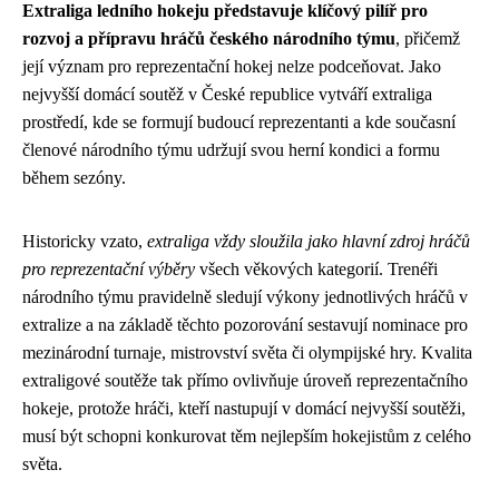
Extraliga ledního hokeju představuje klíčový pilíř pro
rozvoj a přípravu hráčů českého národního týmu
, přičemž
její význam pro reprezentační hokej nelze podceňovat. Jako
nejvyšší domácí soutěž v České republice vytváří extraliga
prostředí, kde se formují budoucí reprezentanti a kde současní
členové národního týmu udržují svou herní kondici a formu
během sezóny.
Historicky vzato,
extraliga vždy sloužila jako hlavní zdroj hráčů
pro reprezentační výběry
všech věkových kategorií. Trenéři
národního týmu pravidelně sledují výkony jednotlivých hráčů v
extralize a na základě těchto pozorování sestavují nominace pro
mezinárodní turnaje, mistrovství světa či olympijské hry. Kvalita
extraligové soutěže tak přímo ovlivňuje úroveň reprezentačního
hokeje, protože hráči, kteří nastupují v domácí nejvyšší soutěži,
musí být schopni konkurovat těm nejlepším hokejistům z celého
světa.