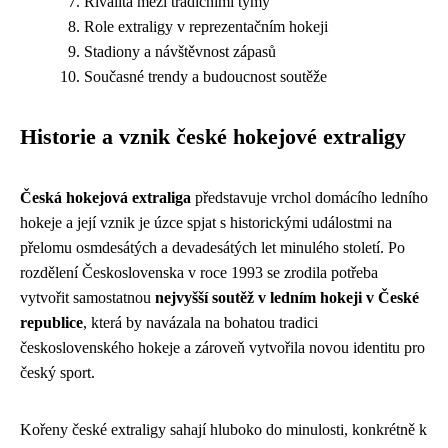
Rivalita mezi tradičními týmy
Role extraligy v reprezentačním hokeji
Stadiony a návštěvnost zápasů
Současné trendy a budoucnost soutěže
Historie a vznik české hokejové extraligy
Česká hokejová extraliga
představuje vrchol domácího ledního
hokeje a její vznik je úzce spjat s historickými událostmi na
přelomu osmdesátých a devadesátých let minulého století. Po
rozdělení Československa v roce 1993 se zrodila potřeba
vytvořit samostatnou
nejvyšší soutěž v ledním hokeji v České
republice
, která by navázala na bohatou tradici
československého hokeje a zároveň vytvořila novou identitu pro
český sport.
Kořeny české extraligy sahají hluboko do minulosti, konkrétně k