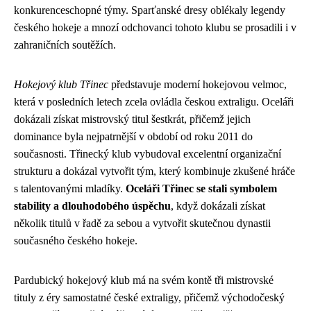
konkurenceschopné týmy. Sparťanské dresy oblékaly legendy
českého hokeje a mnozí odchovanci tohoto klubu se prosadili i v
zahraničních soutěžích.
Hokejový klub Třinec
představuje moderní hokejovou velmoc,
která v posledních letech zcela ovládla českou extraligu. Oceláři
dokázali získat mistrovský titul šestkrát, přičemž jejich
dominance byla nejpatrnější v období od roku 2011 do
současnosti. Třinecký klub vybudoval excelentní organizační
strukturu a dokázal vytvořit tým, který kombinuje zkušené hráče
s talentovanými mladíky.
Oceláři Třinec se stali symbolem
stability a dlouhodobého úspěchu
, když dokázali získat
několik titulů v řadě za sebou a vytvořit skutečnou dynastii
současného českého hokeje.
Pardubický hokejový klub má na svém kontě tři mistrovské
tituly z éry samostatné české extraligy, přičemž východočeský