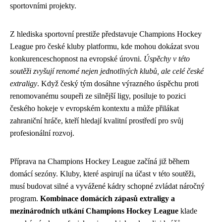
sportovními projekty.
Z hlediska sportovní prestiže představuje Champions Hockey
League pro české kluby platformu, kde mohou dokázat svou
konkurenceschopnost na evropské úrovni.
Úspěchy v této
soutěži zvyšují renomé nejen jednotlivých klubů, ale celé české
extraligy
. Když český tým dosáhne výrazného úspěchu proti
renomovanému soupeři ze silnější ligy, posiluje to pozici
českého hokeje v evropském kontextu a může přilákat
zahraniční hráče, kteří hledají kvalitní prostředí pro svůj
profesionální rozvoj.
Příprava na Champions Hockey League začíná již během
domácí sezóny. Kluby, které aspirují na účast v této soutěži,
musí budovat silné a vyvážené kádry schopné zvládat náročný
program.
Kombinace domácích zápasů extraligy a
mezinárodních utkání Champions Hockey League
klade