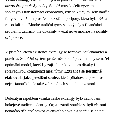
novou éru pro český hokej
. Soutěž musela čelit výzvám
spojeným s transformací ekonomiky, kdy se kluby musely naučit
fungovat v tržním prostředí bez státní podpory, která byla běžná
za socialismu. Mnohé tradiční týmy se potýkaly s finančními
problémy, zatímco jiné dokázaly využít nové možnosti a posílily
své pozice.
V prvních letech existence extraligy se formoval její charakter a
pravidla. Soutěžní systém prošel několika úpravami, aby se našel
optimální model, který by zajistil atraktivitu pro diváky i
spravedlivou konkurenci mezi týmy.
Extraliga se postupně
etablovala jako prestižní soutěž
, která přitahovala pozornost
nejen fanoušků, ale také zahraničních skautů a investorů.
Důležitým aspektem vzniku české extraligy bylo zachování
hokejové tradice a identity. Organizátoři soutěže si byli vědomi
bohatého dědictví československého hokeje a snažili se na něj