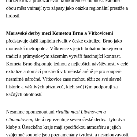
udržet krok a prokázat svou konkurenceschopnost. Fanoušci
obou měst vnímají tyto zápasy jako otázku regionální prestiže a
hrdosti.
Moravské derby mezi Kometou Brno a Vítkovicemi
představuje další kapitolu rivalit v české extralize. Brno jako
moravská metropole a Vítkovice s jejich bohatou hokejovou
tradicí a průmyslovým zázemím vytváří fascinující kontrast.
Kometa Brno disponuje jednou z nejlepších návštěvností v celé
extralize a domácí prostředí v brněnské aréně je pro soupeře
nesmírně náročné. Vítkovice zase mohou těžit ze své slavné
historie a vášnivých příznivců, kteří svůj tým podporují za
každých okolností.
Nesmíme opomenout ani
rivalitu mezi Litvínovem a
Chomutovem
, která reprezentuje severočeské derby. Tyto dva
kluby z Ústeckého kraje mají specifickou atmosféru a jejich
vzájemné souboje jsou poznamenány tvrdostí a nesmlouvavostí.