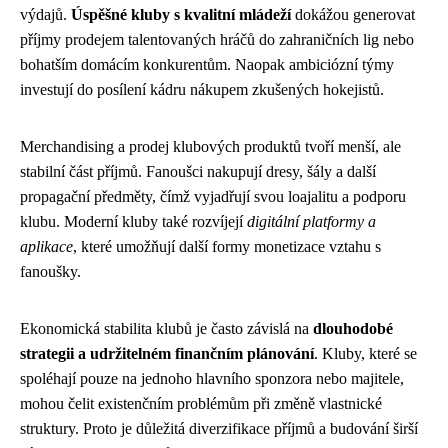
výdajů.
Úspěšné kluby s kvalitní mládeží
dokážou generovat
příjmy prodejem talentovaných hráčů do zahraničních lig nebo
bohatším domácím konkurentům. Naopak ambiciózní týmy
investují do posílení kádru nákupem zkušených hokejistů.
Merchandising a prodej klubových produktů tvoří menší, ale
stabilní část příjmů. Fanoušci nakupují dresy, šály a další
propagační předměty, čímž vyjadřují svou loajalitu a podporu
klubu. Moderní kluby také rozvíjejí
digitální platformy a
aplikace
, které umožňují další formy monetizace vztahu s
fanoušky.
Ekonomická stabilita klubů je často závislá na
dlouhodobé
strategii a udržitelném finančním plánování
. Kluby, které se
spoléhají pouze na jednoho hlavního sponzora nebo majitele,
mohou čelit existenčním problémům při změně vlastnické
struktury. Proto je důležitá diverzifikace příjmů a budování širší