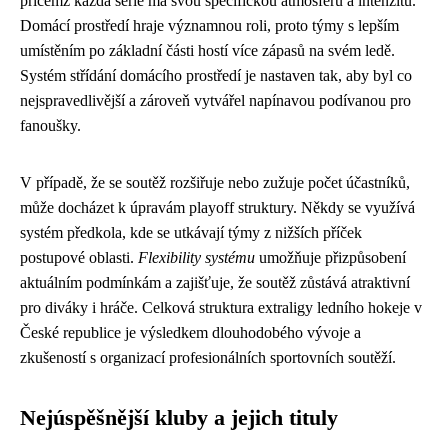
přičemž každá série má svou specifickou atmosféru a intenzitu.
Domácí prostředí hraje významnou roli, proto týmy s lepším
umístěním po základní části hostí více zápasů na svém ledě.
Systém střídání domácího prostředí je nastaven tak, aby byl co
nejspravedlivější a zároveň vytvářel napínavou podívanou pro
fanoušky.
V případě, že se soutěž rozšiřuje nebo zužuje počet účastníků,
může docházet k úpravám playoff struktury. Někdy se využívá
systém předkola, kde se utkávají týmy z nižších příček
postupové oblasti.
Flexibility systému
umožňuje přizpůsobení
aktuálním podmínkám a zajišťuje, že soutěž zůstává atraktivní
pro diváky i hráče. Celková struktura extraligy ledního hokeje v
České republice je výsledkem dlouhodobého vývoje a
zkušeností s organizací profesionálních sportovních soutěží.
Nejúspěšnější kluby a jejich tituly