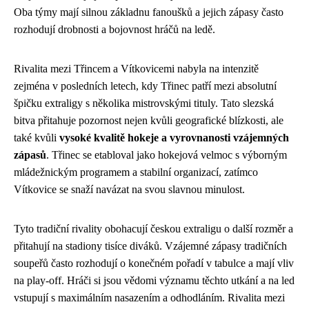
Oba týmy mají silnou základnu fanoušků a jejich zápasy často
rozhodují drobnosti a bojovnost hráčů na ledě.
Rivalita mezi Třincem a Vítkovicemi nabyla na intenzitě
zejména v posledních letech, kdy Třinec patří mezi absolutní
špičku extraligy s několika mistrovskými tituly. Tato slezská
bitva přitahuje pozornost nejen kvůli geografické blízkosti, ale
také kvůli
vysoké kvalitě hokeje a vyrovnanosti vzájemných
zápasů
. Třinec se etabloval jako hokejová velmoc s výborným
mládežnickým programem a stabilní organizací, zatímco
Vítkovice se snaží navázat na svou slavnou minulost.
Tyto tradiční rivality obohacují českou extraligu o další rozměr a
přitahují na stadiony tisíce diváků. Vzájemné zápasy tradičních
soupeřů často rozhodují o konečném pořadí v tabulce a mají vliv
na play-off. Hráči si jsou vědomi významu těchto utkání a na led
vstupují s maximálním nasazením a odhodláním. Rivalita mezi