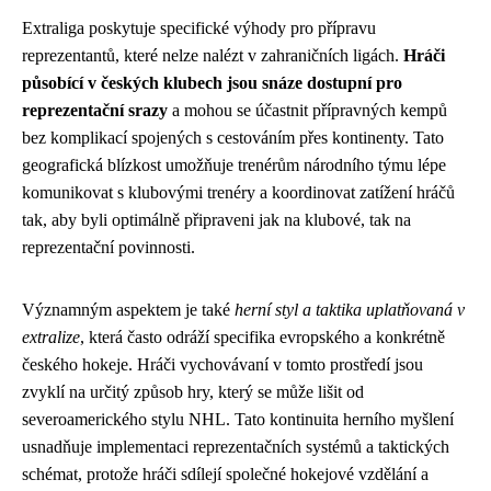
Extraliga poskytuje specifické výhody pro přípravu
reprezentantů, které nelze nalézt v zahraničních ligách.
Hráči
působící v českých klubech jsou snáze dostupní pro
reprezentační srazy
a mohou se účastnit přípravných kempů
bez komplikací spojených s cestováním přes kontinenty. Tato
geografická blízkost umožňuje trenérům národního týmu lépe
komunikovat s klubovými trenéry a koordinovat zatížení hráčů
tak, aby byli optimálně připraveni jak na klubové, tak na
reprezentační povinnosti.
Významným aspektem je také
herní styl a taktika uplatňovaná v
extralize
, která často odráží specifika evropského a konkrétně
českého hokeje. Hráči vychovávaní v tomto prostředí jsou
zvyklí na určitý způsob hry, který se může lišit od
severoamerického stylu NHL. Tato kontinuita herního myšlení
usnadňuje implementaci reprezentačních systémů a taktických
schémat, protože hráči sdílejí společné hokejové vzdělání a