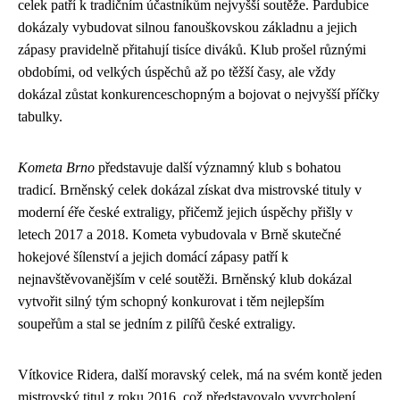
celek patří k tradičním účastníkům nejvyšší soutěže. Pardubice
dokázaly vybudovat silnou fanouškovskou základnu a jejich
zápasy pravidelně přitahují tisíce diváků. Klub prošel různými
obdobími, od velkých úspěchů až po těžší časy, ale vždy
dokázal zůstat konkurenceschopným a bojovat o nejvyšší příčky
tabulky.
Kometa Brno
představuje další významný klub s bohatou
tradicí. Brněnský celek dokázal získat dva mistrovské tituly v
moderní éře české extraligy, přičemž jejich úspěchy přišly v
letech 2017 a 2018. Kometa vybudovala v Brně skutečné
hokejové šílenství a jejich domácí zápasy patří k
nejnavštěvovanějším v celé soutěži. Brněnský klub dokázal
vytvořit silný tým schopný konkurovat i těm nejlepším
soupeřům a stal se jedním z pilířů české extraligy.
Vítkovice Ridera, další moravský celek, má na svém kontě jeden
mistrovský titul z roku 2016, což představovalo vyvrcholení