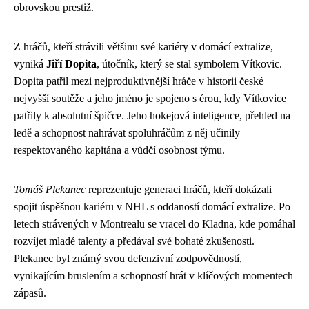
obrovskou prestiž.
Z hráčů, kteří strávili většinu své kariéry v domácí extralize,
vyniká
Jiří Dopita
, útočník, který se stal symbolem Vítkovic.
Dopita patřil mezi nejproduktivnější hráče v historii české
nejvyšší soutěže a jeho jméno je spojeno s érou, kdy Vítkovice
patřily k absolutní špičce. Jeho hokejová inteligence, přehled na
ledě a schopnost nahrávat spoluhráčům z něj učinily
respektovaného kapitána a vůdčí osobnost týmu.
Tomáš Plekanec
reprezentuje generaci hráčů, kteří dokázali
spojit úspěšnou kariéru v NHL s oddaností domácí extralize. Po
letech strávených v Montrealu se vracel do Kladna, kde pomáhal
rozvíjet mladé talenty a předával své bohaté zkušenosti.
Plekanec byl známý svou defenzivní zodpovědností,
vynikajícím bruslením a schopností hrát v klíčových momentech
zápasů.