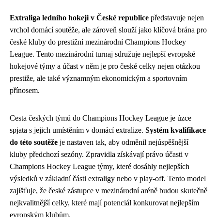
Extraliga ledního hokeji v České republice
představuje nejen
vrchol domácí soutěže, ale zároveň slouží jako klíčová brána pro
české kluby do prestižní mezinárodní Champions Hockey
League. Tento mezinárodní turnaj sdružuje nejlepší evropské
hokejové týmy a účast v něm je pro české celky nejen otázkou
prestiže, ale také významným ekonomickým a sportovním
přínosem.
Cesta českých týmů do Champions Hockey League je úzce
spjata s jejich umístěním v domácí extralize.
Systém kvalifikace
do této soutěže
je nastaven tak, aby odměnil nejúspěšnější
kluby předchozí sezóny. Zpravidla získávají právo účasti v
Champions Hockey League týmy, které dosáhly nejlepších
výsledků v základní části extraligy nebo v play-off. Tento model
zajišťuje, že české zástupce v mezinárodní aréně budou skutečně
nejkvalitnější celky, které mají potenciál konkurovat nejlepším
evropským klubům.