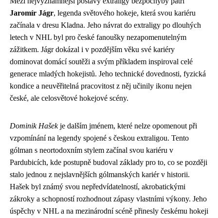
Mezi nejvýznamnější postavy extraligy bezpochyby patří
Jaromír Jágr
, legenda světového hokeje, která svou kariéru
začínala v dresu Kladna. Jeho návrat do extraligy po dlouhých
letech v NHL byl pro české fanoušky nezapomenutelným
zážitkem. Jágr dokázal i v pozdějším věku své kariéry
dominovat domácí soutěži a svým příkladem inspiroval celé
generace mladých hokejistů. Jeho technické dovednosti, fyzická
kondice a neuvěřitelná pracovitost z něj učinily ikonu nejen
české, ale celosvětové hokejové scény.
Dominik Hašek
je dalším jménem, které nelze opomenout při
vzpomínání na legendy spojené s českou extraligou. Tento
gólman s neortodoxním stylem začínal svou kariéru v
Pardubicích, kde postupně budoval základy pro to, co se později
stalo jednou z nejslavnějších gólmanských kariér v historii.
Hašek byl známý svou nepředvídatelností, akrobatickými
zákroky a schopností rozhodnout zápasy vlastními výkony. Jeho
úspěchy v NHL a na mezinárodní scéně přinesly českému hokeji