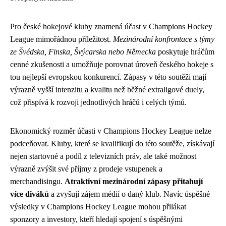
Pro české hokejové kluby znamená účast v Champions Hockey
League mimořádnou příležitost.
Mezinárodní konfrontace s týmy
ze Švédska, Finska, Švýcarska nebo Německa
poskytuje hráčům
cenné zkušenosti a umožňuje porovnat úroveň českého hokeje s
tou nejlepší evropskou konkurencí. Zápasy v této soutěži mají
výrazně vyšší intenzitu a kvalitu než běžné extraligové duely,
což přispívá k rozvoji jednotlivých hráčů i celých týmů.
Ekonomický rozměr účasti v Champions Hockey League nelze
podceňovat. Kluby, které se kvalifikují do této soutěže, získávají
nejen startovné a podíl z televizních práv, ale také možnost
výrazně zvýšit své příjmy z prodeje vstupenek a
merchandisingu.
Atraktivní mezinárodní zápasy přitahují
více diváků
a zvyšují zájem médií o daný klub. Navíc úspěšné
výsledky v Champions Hockey League mohou přilákat
sponzory a investory, kteří hledají spojení s úspěšnými