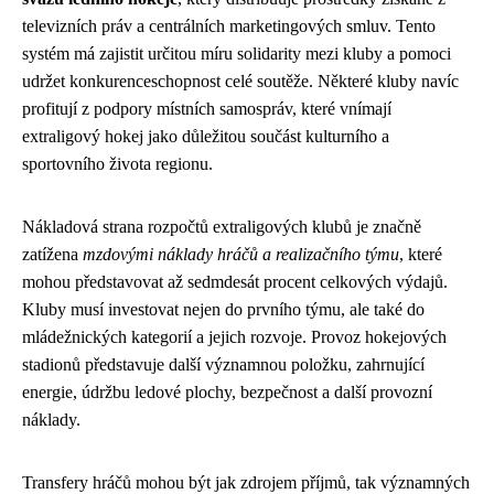
televizních práv a centrálních marketingových smluv. Tento
systém má zajistit určitou míru solidarity mezi kluby a pomoci
udržet konkurenceschopnost celé soutěže. Některé kluby navíc
profitují z podpory místních samospráv, které vnímají
extraligový hokej jako důležitou součást kulturního a
sportovního života regionu.
Nákladová strana rozpočtů extraligových klubů je značně
zatížena
mzdovými náklady hráčů a realizačního týmu
, které
mohou představovat až sedmdesát procent celkových výdajů.
Kluby musí investovat nejen do prvního týmu, ale také do
mládežnických kategorií a jejich rozvoje. Provoz hokejových
stadionů představuje další významnou položku, zahrnující
energie, údržbu ledové plochy, bezpečnost a další provozní
náklady.
Transfery hráčů mohou být jak zdrojem příjmů, tak významných