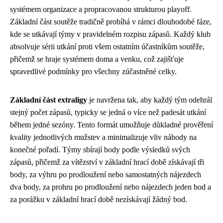
systémem organizace a propracovanou strukturou playoff.
Základní část soutěže tradičně probíhá v rámci dlouhodobé fáze,
kde se utkávají týmy v pravidelném rozpisu zápasů. Každý klub
absolvuje sérii utkání proti všem ostatním účastníkům soutěže,
přičemž se hraje systémem doma a venku, což zajišťuje
spravedlivé podmínky pro všechny zúčastněné celky.
Základní část extraligy
je navržena tak, aby každý tým odehrál
stejný počet zápasů, typicky se jedná o více než padesát utkání
během jedné sezóny. Tento formát umožňuje důkladné prověření
kvality jednotlivých mužstev a minimalizuje vliv náhody na
konečné pořadí. Týmy sbírají body podle výsledků svých
zápasů, přičemž za vítězství v základní hrací době získávají tři
body, za výhru po prodloužení nebo samostatných nájezdech
dva body, za prohru po prodloužení nebo nájezdech jeden bod a
za porážku v základní hrací době nezískávají žádný bod.