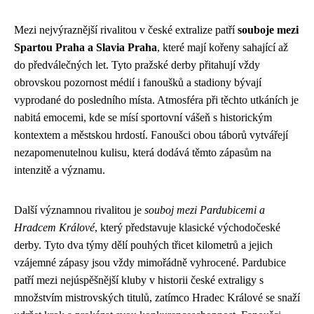
Mezi nejvýraznější rivalitou v české extralize patří
souboje mezi
Spartou Praha a Slavia Praha
, které mají kořeny sahající až
do předválečných let. Tyto pražské derby přitahují vždy
obrovskou pozornost médií i fanoušků a stadiony bývají
vyprodané do posledního místa. Atmosféra při těchto utkáních je
nabitá emocemi, kde se mísí sportovní vášeň s historickým
kontextem a městskou hrdostí. Fanoušci obou táborů vytvářejí
nezapomenutelnou kulisu, která dodává těmto zápasům na
intenzitě a významu.
Další významnou rivalitou je
souboj mezi Pardubicemi a
Hradcem Králové
, který představuje klasické východočeské
derby. Tyto dva týmy dělí pouhých třicet kilometrů a jejich
vzájemné zápasy jsou vždy mimořádně vyhrocené. Pardubice
patří mezi nejúspěšnější kluby v historii české extraligy s
množstvím mistrovských titulů, zatímco Hradec Králové se snaží