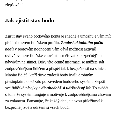
zlepšování.
Jak zjistit stav bodů
Zjistit stav svého bodového konta je snadné a umožňuje vám mít
přehled o svém řidičském profilu.
Znalost aktuálního počtu
bodů
v bodovém hodnocení vám dává možnost aktivně
ovlivňovat své řidičské chování a směřovat k bezpečnějším
návykům na silnici. Díky této cenné informaci se můžete stát
zodpovědnějším řidičem a přispět tak k bezpečnosti na silnicích.
Mnoho řidičů, kteří dříve ztráceli body kvůli drobným
přestupkům, dokázalo po zavedení bodového systému zlepšit
své řidičské návyky a
dlouhodobě si udržet čistý štít
. To svědčí
o tom, že systém funguje a motivuje k zodpovědnějšímu chování
za volantem. Pamatujte, že každý den je novou příležitostí k
bezpečné jízdě a udržení si všech bodů.