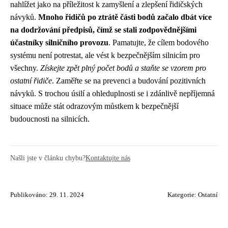
nahlížet jako na příležitost k zamyšlení a zlepšení řidičských
návyků.
Mnoho řidičů po ztrátě části bodů začalo dbát více
na dodržování předpisů, čímž se stali zodpovědnějšími
účastníky silničního provozu
. Pamatujte, že cílem bodového
systému není potrestat, ale vést k bezpečnějším silnicím pro
všechny.
Získejte zpět plný počet bodů a staňte se vzorem pro
ostatní řidiče
. Zaměřte se na prevenci a budování pozitivních
návyků. S trochou úsilí a ohleduplnosti se i zdánlivě nepříjemná
situace může stát odrazovým můstkem k bezpečnější
budoucnosti na silnicích.
Našli jste v článku chybu?
Kontaktujte nás
Publikováno: 29. 11. 2024
Kategorie:
Ostatní