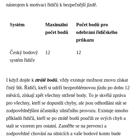
nástrojem k motivaci řidičů k bezpečnější jízdě.
Systém
Maximální
Počet bodů pro
počet bodů
odebrání řidičského
průkazu
Český bodový
12
12
systém řidiče
I když dojde k
ztrátě bodů
, vždy existuje možnost znovu získat
čistý štít. Řidiči, kteří si udrží bezproblémovou jízdu po dobu 12
měsíců, získají zpět všechny stržené body. To je skvělá zpráva
pro všechny, kteří se dopustili chyby, ale jsou odhodláni stát se
zodpovědnějšími účastníky silničního provozu. Existuje mnoho
příkladů řidičů, kteří se po ztrátě bodů poučili ze svých chyb a
stali se vzorem pro ostatní. Zaměřte se na prevenci a
zodpovědné chování na silnicích a vaše bodové konto bude