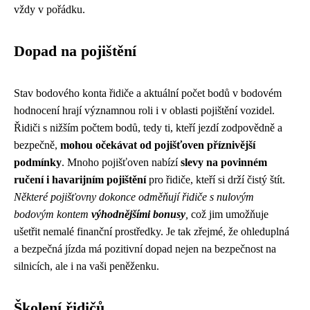
vždy v pořádku.
Dopad na pojištění
Stav bodového konta řidiče a aktuální počet bodů v bodovém
hodnocení hrají významnou roli i v oblasti pojištění vozidel.
Řidiči s nižším počtem bodů, tedy ti, kteří jezdí zodpovědně a
bezpečně,
mohou očekávat od pojišťoven příznivější
podmínky
. Mnoho pojišťoven nabízí
slevy na povinném
ručení i havarijním pojištění
pro řidiče, kteří si drží čistý štít.
Některé pojišťovny dokonce odměňují řidiče s nulovým
bodovým kontem
výhodnějšími bonusy
,
což jim umožňuje
ušetřit nemalé finanční prostředky. Je tak zřejmé, že ohleduplná
a bezpečná jízda má pozitivní dopad nejen na bezpečnost na
silnicích, ale i na vaši peněženku.
Školení řidičů