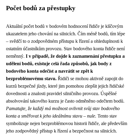
Počet bodů za přestupky
Aktuální počet bodů v bodovém hodnocení řidiče je klíčovým
ukazatelem jeho chování na silnicích. Čím méně bodů, tím lépe
– svědčí to o zodpovědném přístupu k řízení a ohleduplnosti k
ostatním účastníkům provozu. Stav bodového konta řidiče není
neměnný.
I v případě, že dojde k zaznamenání přestupku a
udělení bodů, existuje celá řada způsobů, jak body z
bodového konta odečíst a navrátit se zpět k
bezproblémovému stavu.
Řidiči se mohou aktivně zapojit do
kurzů bezpečné jízdy, které jim pomohou zlepšit jejich řidičské
dovednosti a znalosti pravidel silničního provozu. Úspěšné
absolvování takového kurzu je často odměněno odečtem bodů.
Pamatujte, že každý má možnost ovlivnit svůj stav bodového
konta a směřovat k jeho ideálnímu stavu – nule.
Tento stav
symbolizuje nejen bezproblémovou historii řidiče, ale především
jeho zodpovědný přístup k řízení a bezpečnost na silnicích.