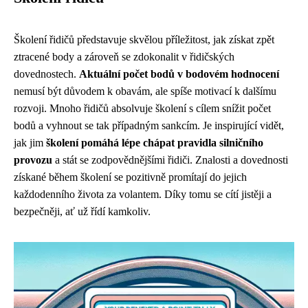
Školení řidičů představuje skvělou příležitost, jak získat zpět
ztracené body a zároveň se zdokonalit v řidičských
dovednostech.
Aktuální počet bodů v bodovém hodnocení
nemusí být důvodem k obavám, ale spíše motivací k dalšímu
rozvoji. Mnoho řidičů absolvuje školení s cílem snížit počet
bodů a vyhnout se tak případným sankcím. Je inspirující vidět,
jak jim
školení pomáhá lépe chápat pravidla silničního
provozu
a stát se zodpovědnějšími řidiči. Znalosti a dovednosti
získané během školení se pozitivně promítají do jejich
každodenního života za volantem. Díky tomu se cítí jistěji a
bezpečněji, ať už řídí kamkoliv.