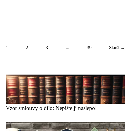
1
2
3
...
39
Starší →
Vzor smlouvy o dílo: Nepište ji naslepo!