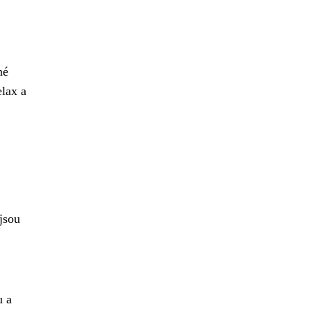
né
elax a
 jsou
u a