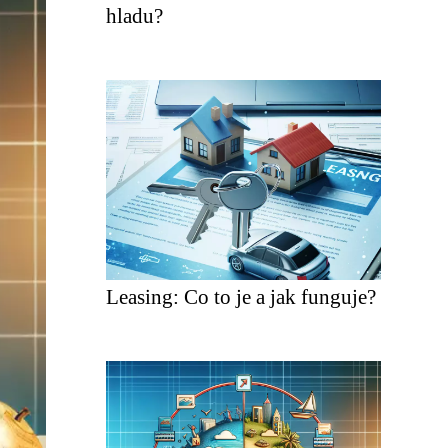
hladu?
Leasing: Co to je a jak funguje?