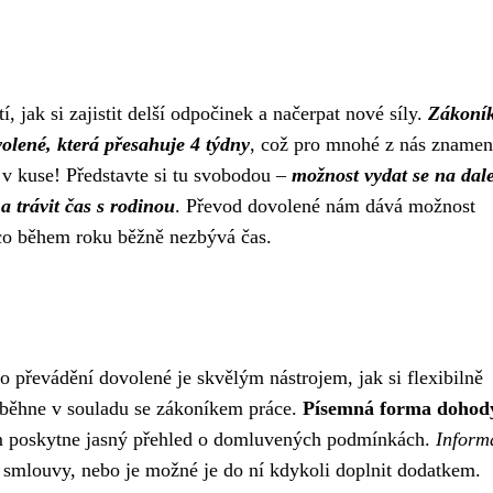
 jak si zajistit delší odpočinek a načerpat nové síly.
Zákoní
olené, která přesahuje 4 týdny
, což pro mnohé z nás zname
 v kuse! Představte si tu svobodou –
možnost vydat se na dal
a trávit čas s rodinou
. Převod dovolené nám dává možnost
na co během roku běžně nezbývá čas.
převádění dovolené je skvělým nástrojem, jak si flexibilně
roběhne v souladu se zákoníkem práce.
Písemná forma dohod
 poskytne jasný přehled o domluvených podmínkách.
Inform
 smlouvy, nebo je možné je do ní kdykoli doplnit dodatkem.