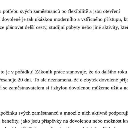
 potřebu svých zaměstnanců po flexibilitě a jsou otevření
dovolené je tak ukázkou moderního a vstřícného přístupu, kt
plánovat delší cesty, studijní pobyty nebo jiné aktivity, kte
to je v pořádku! Zákoník práce stanovuje, že do dalšího roku 
přesahuje 20 dní. To ale neznamená, že o zbytek dovolené při
 se zaměstnavatelem si i zbylou dovolenou můžeme užít a na
odpočinku svých zaměstnanců a mnozí z nich aktivně podporuj
 benefity, jako jsou příspěvky na dovolenou nebo možnost kr