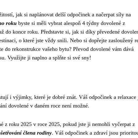
itostí, jak si naplánovat delší odpočinek a načerpat síly na
ího roku
byste si měli vybrat alespoň 4 týdny dovolené z
ž do konce roku. Představte si, jak si díky převedené dovole
stinaci, o které jste vždy snili. Nebo si dopřejte zasloužený r
te do rekonstrukce vašeho bytu? Převod dovolené vám dává
u. Využijte ji naplno a splňte si své sny!
tují i ​​výjimky, které je dobré znát. Váš odpočinek a relaxace
rpání dovolené v daném roce není možné.
 z roku 2025 v roce 2025, pokud jste ji nemohli vyčerpat z
ošetřování člena rodiny
. Váš odpočinek a zdraví jsou priorito