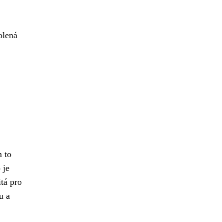
olená
m to
 je
tá pro
u a