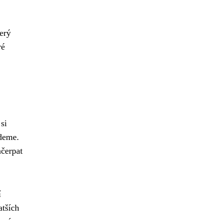
erý
ré
si
jdeme.
čerpat
í
atších