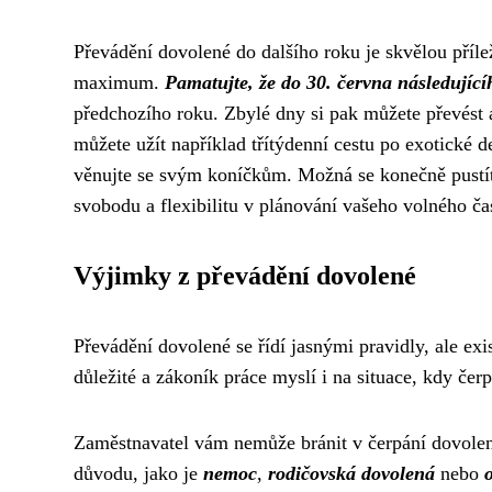
Převádění dovolené do dalšího roku je skvělou přílež
maximum.
Pamatujte, že do 30. června následujíc
předchozího roku. Zbylé dny si pak můžete převést a
můžete užít například třítýdenní cestu po exotické de
věnujte se svým koníčkům. Možná se konečně pustí
svobodu a flexibilitu v plánování vašeho volného čas
Výjimky z převádění dovolené
Převádění dovolené se řídí jasnými pravidly, ale exis
důležité a zákoník práce myslí i na situace, kdy če
Zaměstnavatel vám nemůže bránit v čerpání dovolené
důvodu, jako je
nemoc
,
rodičovská dovolená
nebo